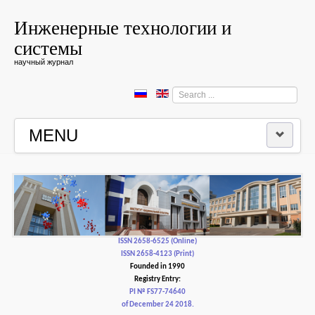
Инженерные технологии и
системы
научный журнал
Search
...
MENU
HOME
EDITORIAL BOARD
EDITORIAL POLICY AND ETHICS
ISSN 2658-6525 (Online)
ISSN 2658-4123 (Print)
Founded in 1990
CONTACTUS
Registry Entry:
PI № FS77-74640
of December 24 2018.