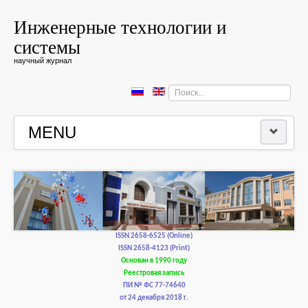
Инженерные технологии и
системы
научный журнал
Искать...
MENU
ГЛАВНАЯ
РЕДКОЛЛЕГИЯ
РЕДАКЦИОННАЯ ПОЛИТИКА И ЭТИКА
ISSN 2658-6525 (Online)
ISSN 2658-4123 (Print)
Основан в 1990 году
КОНТАКТЫ
Реестровая запись
ПИ № ФС 77-74640
от 24 декабря 2018 г.