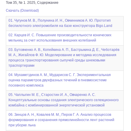
Том 35, № 1. 2025, Содержание
Скачать (Download)
01. Чугунов М. В., Полунина И. Н., Овчинников А. Ю. Прототип
беспилотного электромобиля на базе конструктора Bigo.Land
02. Карцев И. С. Повышение производительности конических
мельниц за счет использования внешних колебаний
03. Бутовченко А. В., Копейкина А. П., Бастрыкина Д. Е., Чеботарёв
М. А., Жигайлов Ф. Ю. Моделирование и методика исследования
процесса транспортирования сыпучей среды шнековыми
траспортерами
04. Мухаметдинов А. М., Мударисов С. Г. Экспериментальная
оценка параметров двухфазных течений в пневмосистеме
посевного комплекса
05. Чаплыгин М. Е., Старостин И. А., Овчаренко А. С.
Концептуальные основы создания электрического селекционного
комбайна с комбинированной энергетической установкой
06. Зинцов А. Н., Ковалев М. М., Перов Г. А. Анализ процессов
формирования и сохранения прямолинейности лент растений
при уборке льна