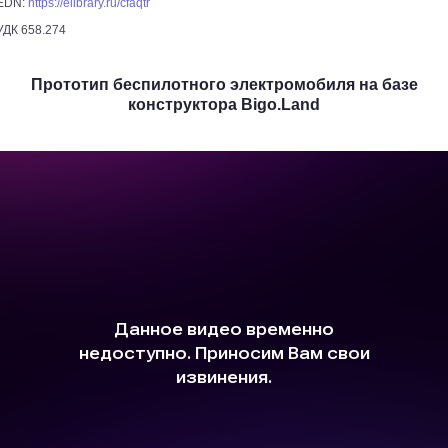
EDN:
https://elibrary.ru/cfaqtr
УДК 658.274
Прототип беспилотного электромобиля на базе
конструктора Bigo.Land