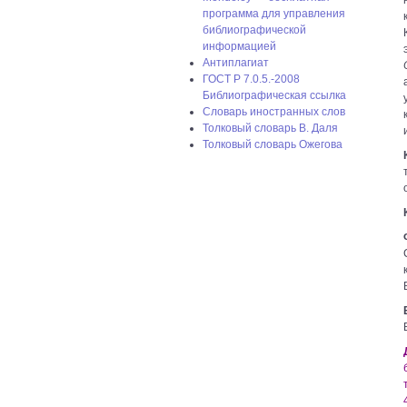
программа для управления
библиографической
информацией
Антиплагиат
ГОСТ P 7.0.5.-2008
Библиографическая ссылка
Словарь иностранных слов
Толковый словарь В. Даля
Толковый словарь Ожегова