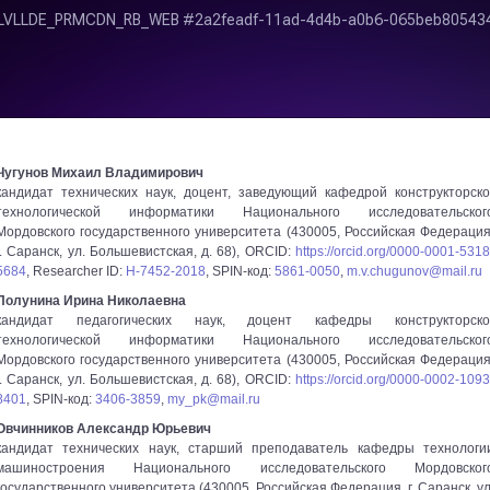
Чугунов Михаил Владимирович
кандидат технических наук, доцент, заведующий кафедрой конструкторско
технологической информатики Национального исследовательског
Мордовского государственного университета (430005, Российская Федерация
г. Саранск, ул. Большевистская, д. 68), ORCID:
https://orcid.org/0000-0001-5318
5684
, Researcher ID:
H-7452-2018
, SPIN-код:
5861-0050
,
m.v.chugunov@mail.ru
Полунина Ирина Николаевна
кандидат педагогических наук, доцент кафедры конструкторско
технологической информатики Национального исследовательског
Мордовского государственного университета (430005, Российская Федерация
г. Саранск, ул. Большевистская, д. 68), ORCID:
https://orcid.org/0000-0002-1093
8401
, SPIN-код:
3406-3859
,
my_pk@mail.ru
Овчинников Александр Юрьевич
кандидат технических наук, старший преподаватель кафедры технологи
машиностроения Национального исследовательского Мордовског
государственного университета (430005, Российская Федерация, г. Саранск, ул