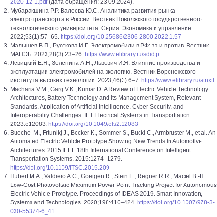
2020-12-1.pdf
(дата обращения: 23.09.2024).
Мубаракшина Р.Р. Валеева Ю.С. Аналитика развития рынка
электротранспорта в России. Вестник Поволжского государственного
технологического университета. Серия: Экономика и управление.
2022;53(1):57–65.
https://doi.org/10.25686/2306-2800.2022.1.57
Малышев В.П., Русскова И.Г. Электромобили в РФ: за и против. Вестник
МАНЭБ. 2023;28(3):23–26.
https://www.elibrary.ru/sdidtp
Левицкий Е.Н., Зеленина А.Н., Львович И.Я. Влияние производства и
эксплуатации электромобилей на экологию. Вестник Воронежского
института высоких технологий. 2023;46(3):6–7.
https://www.elibrary.ru/atnxtl
Macharia V.M., Garg V.K., Kumar D. A Review of Electric Vehicle Technology:
Architectures, Battery Technology and its Management System, Relevant
Standards, Application of Artificial Intelligence, Cyber Security, and
Interoperability Challenges. IET Electrical Systems in Transporttation.
2023:e12083.
https://doi.org/10.1049/els2.12083
Buechel M., Frtunikj J., Becker K., Sommer S., Buckl C., Armbruster M., et al. An
Automated Electric Vehicle Prototype Showing New Trends in Automotive
Architectures. 2015 IEEE 18th International Conference on Intelligent
Transportation Systems. 2015:1274–1279.
https://doi.org/10.1109/ITSC.2015.209
Hubert M.A., Valdiero A.C., Goergen R., Stein E., Regner R.R., Maciel B.-H.
Low-Cost Photovoltaic Maximum Power Point Tracking Project for Autonomous
Electric Vehicle Prototype. Proceedings of IDEAS 2019. Smart Innovation,
Systems and Technologies. 2020;198:416–424.
https://doi.org/10.1007/978-3-
030-55374-6_41