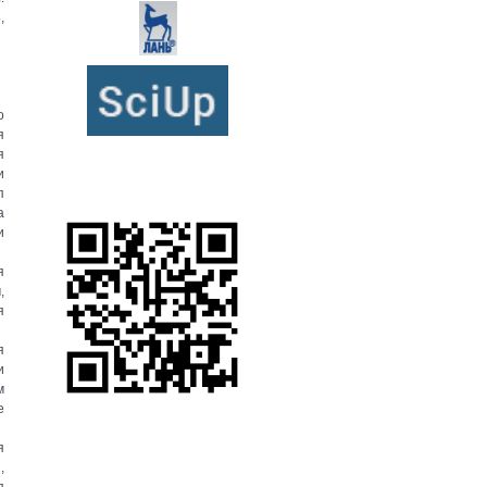
4
,
о
я
я
и
п
а
и
я
,
я
я
и
м
е
я
,