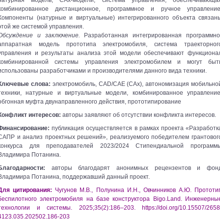
натурная модель, CAx-модели, система управления, обеспечивающа
комбинированное дистанционное, программное и ручное управление
Компоненты (натурные и виртуальные) интегрированного объекта связан
этой же системой управления.
Обсуждение и заключение.
Разработанная интегрированная программно
аппаратная модель прототипа электромобиля, система траекторног
управления и результаты анализа этой модели обеспечивают функциона
комбинированной системы управления электромобилем и могут быт
использованы разработчиками и производителями данного вида техники.
Ключевые слова:
электромобиль, CAD/CAE (CAx), автономизация мобильно
техники, натурные и виртуальные модели, комбинированное управление
обгонная муфта двунаправленного действия, прототипирование
Конфликт интересов:
авторы заявляют об отсутствии конфликта интересов.
Финансирование:
публикация осуществляется в рамках проекта «Разработк
САПР и анализ проектных решений», реализуемого победителем грантовог
конкурса для преподавателей 2023/2024 Стипендиальной программ
Владимира Потанина.
Благодарности:
авторы благодарят анонимных рецензентов и фон
Владимира Потанина, поддержавший данный проект.
Для цитирования:
Чугунов М.В., Полунина И.Н., Овчинников А.Ю. Прототи
беспилотного электромобиля на базе конструктора Bigo.Land. Инженерны
технологии и системы. 2025;35(2):186–203. https://doi.org/10.15507/2658
4123.035.202502.186-203