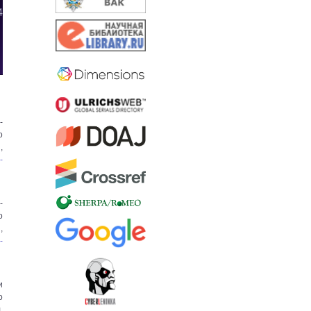
-
о
,
-
-
о
,
-
и
о
.