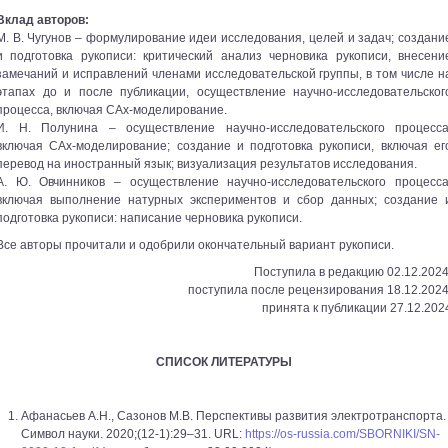
Вклад авторов:
М. В. Чугунов – формулирование идеи исследования, целей и задач; создани
и подготовка рукописи: критический анализ черновика рукописи, внесени
замечаний и исправлений членами исследовательской группы, в том числе н
этапах до и после публикации, осуществление научно-исследовательског
процесса, включая CAx-моделирование.
И. Н. Полунина – осуществление научно-исследовательского процесса
включая CAx-моделирование; создание и подготовка рукописи, включая ег
перевод на иностранный язык; визуализация результатов исследования.
А. Ю. Овчинников – осуществление научно-исследовательского процесса
включая выполнение натурных экспериментов и сбор данных; создание 
подготовка рукописи: написание черновика рукописи.
Все авторы прочитали и одобрили окончательный вариант рукописи.
Поступила в редакцию 02.12.2024
поступила после рецензирования 18.12.2024
принята к публикации 27.12.202
СПИСОК ЛИТЕРАТУРЫ
Афанасьев А.Н., Сазонов М.В. Перспективы развития электротранспорта.
Символ науки. 2020;(12-1):29–31. URL:
https://os-russia.com/SBORNIKI/SN-