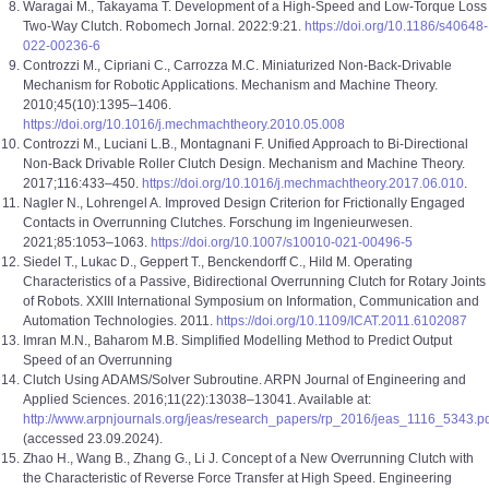
Waragai M., Takayama T. Development of a High-Speed and Low-Torque Loss
Two-Way Clutch. Robomech Jornal. 2022:9:21.
https://doi.org/10.1186/s40648-
022-00236-6
Controzzi M., Cipriani C., Carrozza M.C. Miniaturized Non-Back-Drivable
Mechanism for Robotic Applications. Mechanism and Machine Theory.
2010;45(10):1395–1406.
https://doi.org/10.1016/j.mechmachtheory.2010.05.008
Controzzi M., Luciani L.B., Montagnani F. Unified Approach to Bi-Directional
Non-Back Drivable Roller Clutch Design. Mechanism and Machine Theory.
2017;116:433–450.
https://doi.org/10.1016/j.mechmachtheory.2017.06.010
.
Nagler N., Lohrengel A. Improved Design Criterion for Frictionally Engaged
Contacts in Overrunning Clutches. Forschung im Ingenieurwesen.
2021;85:1053–1063.
https://doi.org/10.1007/s10010-021-00496-5
Siedel T., Lukac D., Geppert T., Benckendorff C., Hild M. Operating
Characteristics of a Passive, Bidirectional Overrunning Clutch for Rotary Joints
of Robots. XXIII International Symposium on Information, Communication and
Automation Technologies. 2011.
https://doi.org/10.1109/ICAT.2011.6102087
Imran M.N., Baharom M.B. Simplified Modelling Method to Predict Output
Speed of an Overrunning
Clutch Using ADAMS/Solver Subroutine. ARPN Journal of Engineering and
Applied Sciences. 2016;11(22):13038–13041. Available at:
http://www.arpnjournals.org/jeas/research_papers/rp_2016/jeas_1116_5343.p
(accessed 23.09.2024).
Zhao H., Wang B., Zhang G., Li J. Concept of a New Overrunning Clutch with
the Characteristic of Reverse Force Transfer at High Speed. Engineering