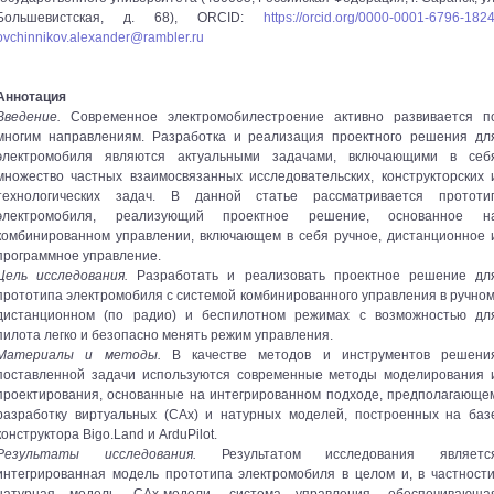
Большевистская, д. 68), ORCID:
https://orcid.org/0000-0001-6796-182
ovchinnikov.alexander@rambler.ru
Аннотация
Введение.
Современное электромобилестроение активно развивается п
многим направлениям. Разработка и реализация проектного решения дл
электромобиля являются актуальными задачами, включающими в себ
множество частных взаимосвязанных исследовательских, конструкторских 
технологических задач. В данной статье рассматривается прототи
электромобиля, реализующий проектное решение, основанное н
комбинированном управлении, включающем в себя ручное, дистанционное 
программное управление.
Цель исследования.
Разработать и реализовать проектное решение дл
прототипа электромобиля с системой комбинированного управления в ручном
дистанционном (по радио) и беспилотном режимах с возможностью дл
пилота легко и безопасно менять режим управления.
Материалы и методы.
В качестве методов и инструментов решени
поставленной задачи используются современные методы моделирования 
проектирования, основанные на интегрированном подходе, предполагающе
разработку виртуальных (CAx) и натурных моделей, построенных на баз
конструктора Bigo.Land и ArduPilot.
Результаты исследования.
Результатом исследования являетс
интегрированная модель прототипа электромобиля в целом и, в частности