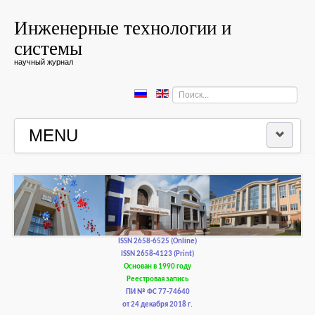
Инженерные технологии и
системы
научный журнал
Искать...
MENU
ГЛАВНАЯ
РЕДКОЛЛЕГИЯ
РЕДАКЦИОННАЯ ПОЛИТИКА И ЭТИКА
ISSN 2658-6525 (Online)
ISSN 2658-4123 (Print)
Основан в 1990 году
КОНТАКТЫ
Реестровая запись
ПИ № ФС 77-74640
от 24 декабря 2018 г.