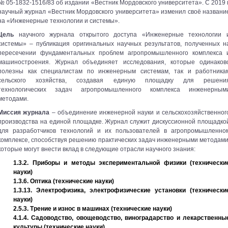
№ 05-1832-1516/83 об издании «Вестник Мордовского университета». C 2019 г
научный журнал «Вестник Мордовского университета» изменил своё названи
на «Инженерные технологии и системы».
Цель
научного журнала открытого доступа «Инженерные технологии 
системы» – публикация оригинальных научных результатов, полученных н
пересечении фундаментальных проблем агропромышленного комплекса 
машиностроения. Журнал объединяет исследования, которые одинаков
полезны как специалистам по инженерным системам, так и работника
сельского хозяйства, создавая единую площадку для решени
технологических задач агропромышленного комплекса инженерным
методами.
Миссия журнала
– объединение инженерной науки и сельскохозяйственног
производства на единой площадке. Журнал служит дискуссионной площадко
для разработчиков технологий и их пользователей в агропромышленно
комплексе, способствуя решению практических задач инженерными методами
которые могут внести вклад в следующие отрасли научного знания:
1.3.2. Приборы и методы экспериментальной физики (технически
науки)
1.3.6. Оптика (технические науки)
1.3.13. Электрофизика, электрофизические установки (технически
науки)
2.5.3. Трение и износ в машинах (технические науки)
4.1.4. Садоводство, овощеводство, виноградарство и лекарственны
культуры (технические науки)