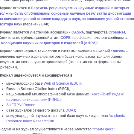
Территория распространения – Российская Федерация, зарубежные страны.
Журнал включен в
Перечень рецензируемых научных изданий, в которых
должны быть опубликованы основные научные результаты диссертаций
на соискание ученой степени кандидата наук, на соискание ученой степени
доктора наук
(перечень ВАК).
Журнал является участником ассоциации
OASPA
, партнерства
CrossRef
,
Комитета по публикационной этике
COPE
, профессионального сообщества
"Ассоциация научных редакторов и издателей (АНРИ)"
.
Журнал "Инженерные технологии и системы" включен в
«Белый список»
–
перечень научных журналов, который будет использоваться для оценки
результативности научных организаций (коллективов) по формальным
критериям.
Журнал индексируется и архивируется в:
международной базе
Web of Science (ESCI)
;
Russian Science Citation Index (RSCI);
национальной библиографической базе данных
«Российский индекс
научного цитирования» (РИНЦ)
;
SHERPA / Romeo
базе журналов открытого доступа
DOAJ
;
международной наукометрической базе научных журналов
Academic
Resource Index ResearchBib
.
Подписка на журнал осуществляется через Агентство
"Урал-Пресс"