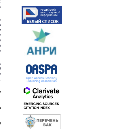
.
е
и
а
и
о
м
я
и
о
й
м
,
е
е
е