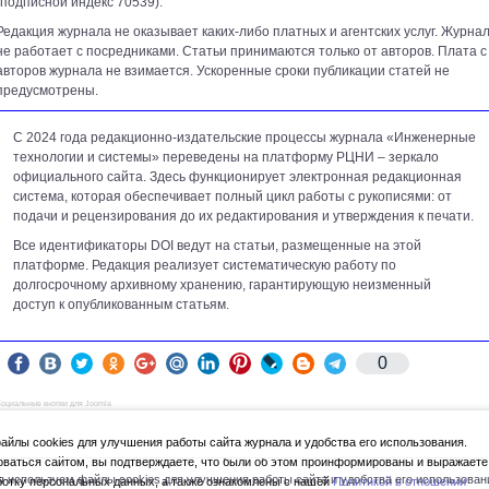
(подписной индекс 70539).
Редакция журнала не оказывает каких-либо платных и агентских услуг. Журна
не работает с посредниками. Статьи принимаются только от авторов. Плата с
авторов журнала не взимается. Ускоренные сроки публикации статей не
предусмотрены.
С 2024 года редакционно-издательские процессы журнала «Инженерные
технологии и системы» переведены на платформу РЦНИ – зеркало
официального сайта. Здесь функционирует электронная редакционная
система, которая обеспечивает полный цикл работы с рукописями: от
подачи и рецензирования до их редактирования и утверждения к печати.
Все идентификаторы DOI ведут на статьи, размещенные на этой
платформе. Редакция реализует систематическую работу по
долгосрочному архивному хранению, гарантирующую неизменный
доступ к опубликованным статьям.
0
оциальные кнопки для Joomla
Просмотров: 391249
йлы cookies для улучшения работы сайта журнала и удобства его использования.
ваться сайтом, вы подтверждаете, что были об этом проинформированы и выражаете
 используем файлы cookies для улучшения работы сайта и удобства его использован
ботку персональных данных, а также ознакомлены с нашей
Политикой в отношении