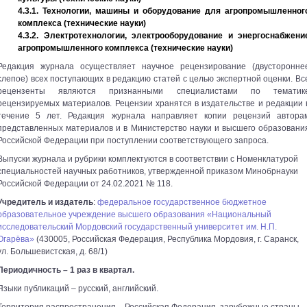
4.3.1. Технологии, машины и оборудование для агропромышленног
комплекса (технические науки)
4.3.2. Электротехнологии, электрооборудование и энергоснабжени
агропромышленного комплекса (технические науки)
Редакция журнала осуществляет научное рецензирование (двусторонне
слепое) всех поступающих в редакцию статей с целью экспертной оценки. Вс
рецензенты являются признанными специалистами по тематик
рецензируемых материалов. Рецензии хранятся в издательстве и редакции 
течение 5 лет. Редакция журнала направляет копии рецензий автора
представленных материалов и в Министерство науки и высшего образовани
Российской Федерации при поступлении соответствующего запроса.
Выпуски журнала и рубрики комплектуются в соответствии с Номенклатурой
специальностей научных работников, утвержденной приказом Минобрнауки
Российской Федерации от 24.02.2021 № 118.
Учредитель и издатель
:
федеральное государственное бюджетное
образовательное учреждение высшего образования «Национальный
исследовательский Мордовский государственный университет им. Н.П.
Огарёва»
(430005, Российская Федерация, Республика Мордовия, г. Саранск,
ул. Большевистская, д. 68/1)
Периодичность – 1 раз в квартал.
Языки публикаций – русский, английский.