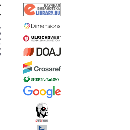
о
е
е
е
е
в
м
я