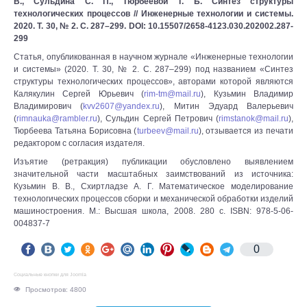
В., Сульдина С. П., Тюрбеевой Т. Б. Синтез структуры
технологических процессов // Инженерные технологии и системы.
2020. Т. 30, № 2. С. 287–299. DOI: 10.15507/2658-4123.030.202002.287-
299
Статья, опубликованная в научном журнале «Инженерные технологии
и системы» (2020. Т. 30, № 2. С. 287–299) под названием «Синтез
структуры технологических процессов», авторами которой являются
Калякулин Сергей Юрьевич (
rim-tm@mail.ru
), Кузьмин Владимир
Владимирович (
kvv2607@yandex.ru
), Митин Эдуард Валерьевич
(
rimnauka@rambler.ru
), Сульдин Сергей Петрович (
rimstanok@mail.ru
),
Тюрбеева Татьяна Борисовна (
turbeev@mail.ru
), отзывается из печати
редактором с согласия издателя.
Изъятие (ретракция) публикации обусловлено выявлением
значительной части масштабных заимствований из источника:
Кузьмин В. В., Схиртладзе А. Г. Математическое моделирование
технологических процессов сборки и механической обработки изделий
машиностроения. М.: Высшая школа, 2008. 280 с. ISBN: 978-5-06-
004837-7
0
Социальные кнопки для Joomla
Просмотров: 4800