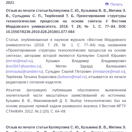
2021
Печать
Отзыв из печати статьи Калякулина С. Ю., Кузьмина В. В., Митина Э.
В., Сульдина С. П., Тюрбеевой Т. Б. Проектирование структуры
технологических процессов на основе синтеза // Вестник
Мордовского университета. 2018. Т. 28, № 1. С. 77–84. DOI:
10.15507/0236-2910.028.201801.077-084
Статья, опубликованная в научном журнале «Вестник Мордовского
университета» (2018. Т. 28, № 1. С. 77–84) под названием
«Проектирование структуры технологических процессов на основе
синтеза», авторами которой являются Калякулин Сергей Юрьевич
(
rim-tm@mail.ru
), Кузьмин Владимир Владимирович
(
kvv2607@yandex.ru
), Митин Эдуард Валерьевич
(
rimnauka@rambler.ru
), Сульдин Сергей Петрович (
rimstanok@mail.ru
),
Тюрбеева Татьяна Борисовна (
turbeev@mail.ru
), отзывается из печати
редактором с согласия издателя.
Изъятие (ретракция) публикации обусловлено выявлением
значительной части масштабных заимствований из источника:
Кузьмин В. В., Максимовский Д. Е. Выбор технологических баз на
основе решения прямой задачи размерного анализа // Вестник МГТУ
СТАНКИН. 2012. № 2 (20). С. 64–69.
Отзыв из печати статьи Калякулина С. Ю., Кузьмина В. В., Митина Э.