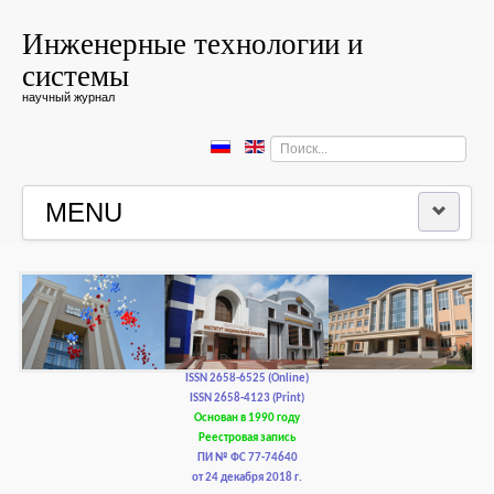
Инженерные технологии и
системы
научный журнал
Искать...
MENU
ГЛАВНАЯ
РЕДКОЛЛЕГИЯ
РЕДАКЦИОННАЯ ПОЛИТИКА И ЭТИКА
ISSN 2658-6525 (Online)
ISSN 2658-4123 (Print)
Основан в 1990 году
КОНТАКТЫ
Реестровая запись
ПИ № ФС 77-74640
от 24 декабря 2018 г.