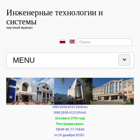
Инженерные технологии и
системы
научный журнал
Искать...
MENU
ГЛАВНАЯ
РЕДКОЛЛЕГИЯ
РЕДАКЦИОННАЯ ПОЛИТИКА И ЭТИКА
ISSN 2658-6525 (Online)
ISSN 2658-4123 (Print)
Основан в 1990 году
КОНТАКТЫ
Реестровая запись
ПИ № ФС 77-74640
от 24 декабря 2018 г.