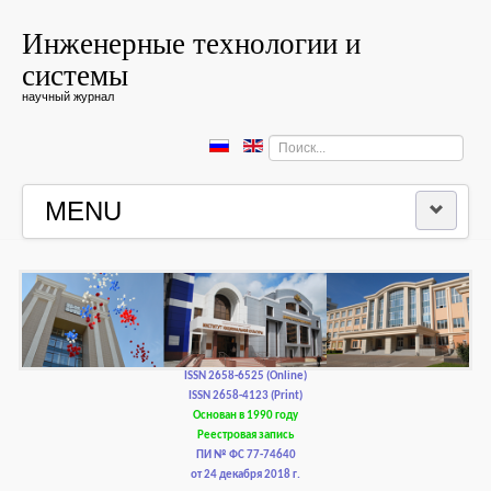
Инженерные технологии и
системы
научный журнал
Искать...
MENU
ГЛАВНАЯ
РЕДКОЛЛЕГИЯ
РЕДАКЦИОННАЯ ПОЛИТИКА И ЭТИКА
ISSN 2658-6525 (Online)
ISSN 2658-4123 (Print)
Основан в 1990 году
КОНТАКТЫ
Реестровая запись
ПИ № ФС 77-74640
от 24 декабря 2018 г.