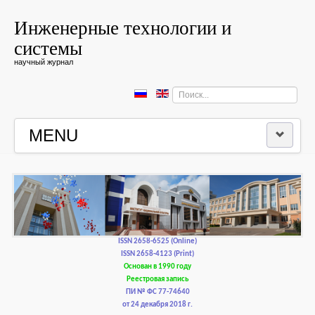
Инженерные технологии и
системы
научный журнал
Искать...
MENU
ГЛАВНАЯ
РЕДКОЛЛЕГИЯ
РЕДАКЦИОННАЯ ПОЛИТИКА И ЭТИКА
ISSN 2658-6525 (Online)
ISSN 2658-4123 (Print)
Основан в 1990 году
КОНТАКТЫ
Реестровая запись
ПИ № ФС 77-74640
от 24 декабря 2018 г.