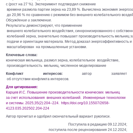
с (рост на 27 %). Эксперимент подтвердил снижение
времени размола партии зерна на 23,89 %. Вычислена экономия энергоз
до 20,96 % по сравнению с режимом без внешнего колебательного воздей
Обсуждение и заключение.
Результаты демонстрируют, что применение
внешнего колебательного воздействия, синхронизированного с собствен
колебаний зерна, значительно повышает производительность мельниц з
подачи и ориентации материала. Метод доказал энергоэффективность и
масштабирован на промышленные установки.
Ключевые слова:
коническая мельница, размол зерна, колебательное воздействие,
производительность мельниц, численное моделирование
Конфликт интересов:
автор заявляет
об отсутствии конфликта интересов.
Для цитирования:
Карцев И.С. Повышение производительности конических мельниц
за счет использования внешних колебаний. Инженерные технологии
и системы. 2025;35(2):204–224. https://doi.org/10.15507/2658-
4123.035.202502.204-224
Автор прочитал и одобрил окончательный вариант рукописи.
Поступила в редакцию 09.12.2024;
поступила после рецензирования 24.12.2024;