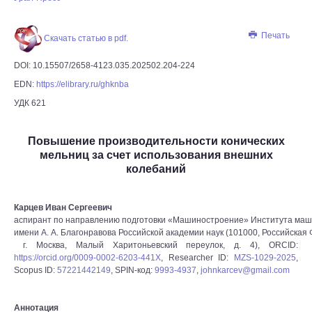
Печать
Скачать статью в pdf.
DOI: 10.15507/2658-4123.035.202502.204-224
EDN:
https://elibrary.ru/ghknba
УДК 621
Повышение производительности конических
мельниц за счет использования внешних
колебаний
Карцев Иван Сергеевич
аспирант по направлению подготовки «Машиностроение» Института ма
имени А. А. Благонравова Российской академии наук (101000, Российская
г. Москва, Малый Харитоньевский переулок, д. 4), ORCID:
https://orcid.org/0009-0002-6203-441X
, Researcher ID:
MZS-1029-2025
,
Scopus ID:
57221442149
, SPIN-код:
9993-4937
,
johnkarcev@gmail.com
Аннотация