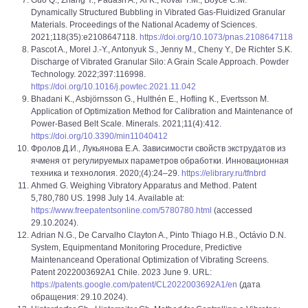
Guo Q., Zhang Y., Padash A., Xi K., Kovar T.M., Boyce C.M.
Dynamically Structured Bubbling in Vibrated Gas-Fluidized Granular
Materials. Proceedings of the National Academy of Sciences.
2021;118(35):e2108647118.
https://doi.org/10.1073/pnas.2108647118
Pascot A., Morel J.-Y., Antonyuk S., Jenny M., Cheny Y., De Richter S.K.
Discharge of Vibrated Granular Silo: A Grain Scale Approach. Powder
Technology. 2022;397:116998.
https://doi.org/10.1016/j.powtec.2021.11.042
Bhadani K., Asbjörnsson G., Hulthén E., Hofling K., Evertsson M.
Application of Optimization Method for Calibration and Maintenance of
Power-Based Belt Scale. Minerals. 2021;11(4):412.
https://doi.org/10.3390/min11040412
Фролов Д.И., Лукьянова Е.А. Зависимости свойств экструдатов из
ячменя от регулируемых параметров обработки. Инновационная
техника и технология. 2020;(4):24–29.
https://elibrary.ru/tfnbrd
Ahmed G. Weighing Vibratory Apparatus and Method. Patent
5,780,780 US. 1998 July 14. Available at:
https://www.freepatentsonline.com/5780780.html
(accessed
29.10.2024).
Adrian N.G., De Carvalho Clayton A., Pinto Thiago H.B., Octávio D.N.
System, Equipmentand Monitoring Procedure, Predictive
Maintenanceand Operational Optimization of Vibrating Screens.
Patent 2022003692A1 Chile. 2023 June 9. URL:
https://patents.google.com/patent/CL2022003692A1/en
(дата
обращения: 29.10.2024).