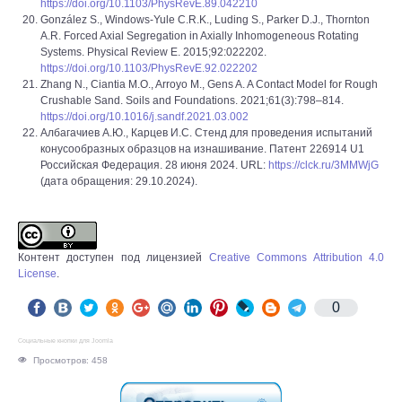
https://doi.org/10.1103/PhysRevE.89.042210
González S., Windows-Yule C.R.K., Luding S., Parker D.J., Thornton
A.R. Forced Axial Segregation in Axially Inhomogeneous Rotating
Systems. Physical Review E. 2015;92:022202.
https://doi.org/10.1103/PhysRevE.92.022202
Zhang N., Ciantia M.O., Arroyo M., Gens A. A Contact Model for Rough
Crushable Sand. Soils and Foundations. 2021;61(3):798–814.
https://doi.org/10.1016/j.sandf.2021.03.002
Албагачиев А.Ю., Карцев И.С. Стенд для проведения испытаний
конусообразных образцов на изнашивание. Патент 226914 U1
Российская Федерация. 28 июня 2024. URL:
https://clck.ru/3MMWjG
(дата обращения: 29.10.2024).
Контент доступен под лицензией
Creative Commons Attribution 4.0
License
.
0
Социальные кнопки для Joomla
Просмотров: 458