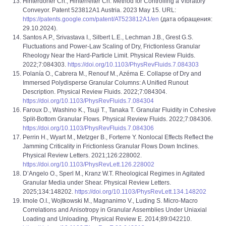
Hinterdorfer Ch., Hinterreiter Ch. Method for Controlling a Vibratory
Conveyor. Patent 523812A1 Austria. 2023 May 15. URL:
https://patents.google.com/patent/AT523812A1/en
(дата обращения:
29.10.2024).
Santos A.P., Srivastava I., Silbert L.E., Lechman J.B., Grest G.S.
Fluctuations and Power-Law Scaling of Dry, Frictionless Granular
Rheology Near the Hard-Particle Limit. Physical Review Fluids.
2022;7:084303.
https://doi.org/10.1103/PhysRevFluids.7.084303
Polanía O., Cabrera M., Renouf M., Azéma E. Collapse of Dry and
Immersed Polydisperse Granular Columns: A Unified Runout
Description. Physical Review Fluids. 2022;7:084304.
https://doi.org/10.1103/PhysRevFluids.7.084304
Faroux D., Washino K., Tsuji T., Tanaka T. Granular Fluidity in Cohesive
Split-Bottom Granular Flows. Physical Review Fluids. 2022;7:084306.
https://doi.org/10.1103/PhysRevFluids.7.084306
Perrin H., Wyart M., Metzger B., Forterre Y. Nonlocal Effects Reflect the
Jamming Criticality in Frictionless Granular Flows Down Inclines.
Physical Review Letters. 2021;126:228002.
https://doi.org/10.1103/PhysRevLett.126.228002
D’Angelo O., Sperl M., Kranz W.T. Rheological Regimes in Agitated
Granular Media under Shear. Physical Review Letters.
2025;134:148202.
https://doi.org/10.1103/PhysRevLett.134.148202
Imole O.I., Wojtkowski M., Magnanimo V., Luding S. Micro-Macro
Correlations and Anisotropy in Granular Assemblies Under Uniaxial
Loading and Unloading. Physical Review E. 2014;89:042210.