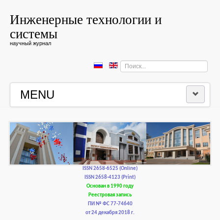
Инженерные технологии и
системы
научный журнал
Искать...
MENU
ГЛАВНАЯ
РЕДКОЛЛЕГИЯ
РЕДАКЦИОННАЯ ПОЛИТИКА И ЭТИКА
ISSN 2658-6525 (Online)
ISSN 2658-4123 (Print)
Основан в 1990 году
КОНТАКТЫ
Реестровая запись
ПИ № ФС 77-74640
от 24 декабря 2018 г.