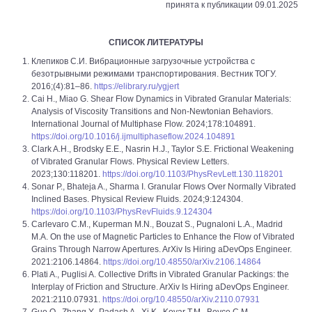
принята к публикации 09.01.2025
СПИСОК ЛИТЕРАТУРЫ
Клепиков С.И. Вибрационные загрузочные устройства с
безотрывными режимами транспортирования. Вестник ТОГУ.
2016;(4):81–86.
https://elibrary.ru/ygjert
Cai H., Miao G. Shear Flow Dynamics in Vibrated Granular Materials:
Analysis of Viscosity Transitions and Non-Newtonian Behaviors.
International Journal of Multiphase Flow. 2024;178:104891.
https://doi.org/10.1016/j.ijmultiphaseflow.2024.104891
Clark A.H., Brodsky E.E., Nasrin H.J., Taylor S.E. Frictional Weakening
of Vibrated Granular Flows. Physical Review Letters.
2023;130:118201.
https://doi.org/10.1103/PhysRevLett.130.118201
Sonar P., Bhateja A., Sharma I. Granular Flows Over Normally Vibrated
Inclined Bases. Physical Review Fluids. 2024;9:124304.
https://doi.org/10.1103/PhysRevFluids.9.124304
Carlevaro C.M., Kuperman M.N., Bouzat S., Pugnaloni L.A., Madrid
M.A. On the use of Magnetic Particles to Enhance the Flow of Vibrated
Grains Through Narrow Apertures. ArXiv Is Hiring aDevOps Engineer.
2021:2106.14864.
https://doi.org/10.48550/arXiv.2106.14864
Plati A., Puglisi A. Collective Drifts in Vibrated Granular Packings: the
Interplay of Friction and Structure. ArXiv Is Hiring aDevOps Engineer.
2021:2110.07931.
https://doi.org/10.48550/arXiv.2110.07931