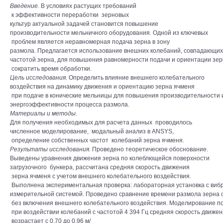
Введение.
В условиях растущих требований
к эффективности переработки зерновых
культур актуальной задачей становится повышение
производительности мельничного оборудования. Одной из ключевых
проблем является неравномерная подача зерна в зону
размола. Предлагается использование внешних колебаний, совпадающих
частотой зерна, для повышения равномерности подачи и ориентации зер
сократить время обработки.
Цель исследования.
Определить влияние внешнего колебательного
воздействия на динамику движения и ориентацию зерна ячменя
при подаче в конические мельницы для повышения производительности
энергоэффективности процесса размола.
Материалы и методы.
Для получения необходимых для расчета данных проводилось
численное моделирование, модальный анализ в ANSYS,
определение собственных частот колебаний зерна ячменя.
Результаты исследования.
Проведено теоретическое обоснование.
Выведены уравнения движения зерна по колеблющейся поверхности
загрузочного бункера, рассчитана средняя скорость движения
зерна ячменя с учетом внешнего колебательного воздействия.
Выполнена экспериментальная проверка: лабораторная установка с ви
измерительной системой. Проведено сравнение времени размола зерна 
без включения внешнего колебательного воздействия. Моделирование по
при воздействии колебаний с частотой 4 394 Гц средняя скорость движе
возрастает с 0,70 до 0,96 м/