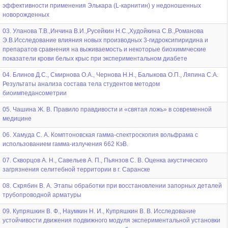
эффективности применения Элькара (L-карнитин) у недоношенных
новорожденных
03. Уланова Т.В.,Инчина В.И.,Русейкин Н.С.,Худойкина С.В.,Романова
Э.В.Исследование влияния новых производных 3-гидроксипиридина и
препаратов сравнения на выживаемость и некоторые биохимические
показатели крови белых крыс при экспериментальном диабете
04. Блинов Д.С., Смирнова О.А., Чернова Н.Н., Балыкова О.П., Ляпина С.А.
Результаты анализа состава тела студентов методом
биоимпедансометрии
05. Чашина Ж. В. Правило правдивости и «святая ложь» в современной
медицине
06. Хамуда С. А. Комптоновская гамма-спектроскопия вольфрама с
использованием гамма-излучения 662 КэВ.
07. Скворцов А. Н., Савельев А. П., Пьянзов С. В. Оценка акустического
загрязнения селитебной территории в г. Саранске
08. Скрябин В. А. Этапы обработки при восстановлении запорных деталей
трубопроводной арматуры
09. Купряшкин В. Ф., Наумкин Н. И., Купряшкин В. В. Исследование
устойчивости движения подвижного модуля экспериментальной установки