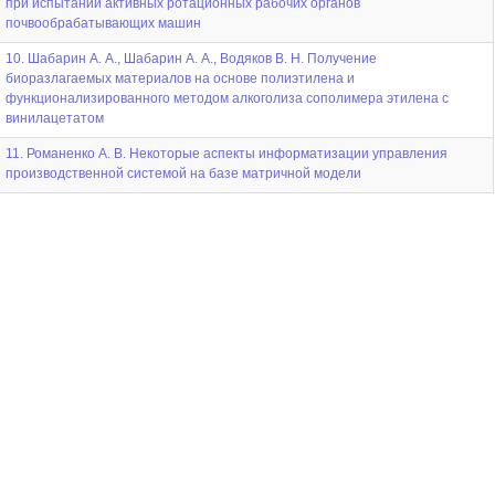
при испытании активных ротационных рабочих органов
почвообрабатывающих машин
10. Шабарин А. А., Шабарин А. А., Водяков В. Н. Получение
биоразлагаемых материалов на основе полиэтилена и
функционализированного методом алкоголиза сополимера этилена с
винилацетатом
11. Романенко А. В. Некоторые аспекты информатизации управления
производственной системой на базе матричной модели