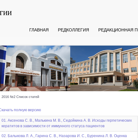
гии
ГЛАВНАЯ
РЕДКОЛЛЕГИЯ
РЕДАКЦИОННАЯ П
2016 №2 Список статей
Скачать полную версию
01. Аксенова С. В., Малькина М. В., Седойкина А. В. Исходы герпетических
кератитов в зависимости от иммунного статуса пациентов
02. Балыкова Л. А., Гарина С. В., Назарова И. С., Буренина Л. В. Оценка