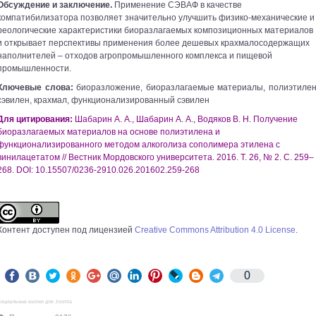
Обсуждение и заключение.
Применение СЭВАФ в качестве
компатибилизатора позволяет значительно улучшить физико-механические и
реологические характеристики биоразлагаемых композиционных материалов
и открывает перспективы применения более дешевых крахмалосодержащих
наполнителей – отходов агропромышленного комплекса и пищевой
промышленности.
Ключевые слова:
биоразложение, биоразлагаемые материалы, полиэтилен
сэвилен, крахмал, функционализированный сэвилен
Для цитирования:
Шабарин А. А., Шабарин А. А., Водяков В. Н. Получение
биоразлагаемых материалов на основе полиэтилена и
функционализированного методом алкоголиза сополимера этилена с
винилацетатом // Вестник Мордовского университета. 2016. Т. 26, № 2. С. 259–
268. DOI: 10.15507/0236-2910.026.201602.259-268
Контент доступен под лицензией
Creative Commons Attribution 4.0 License
.
0
оциальные кнопки для Joomla