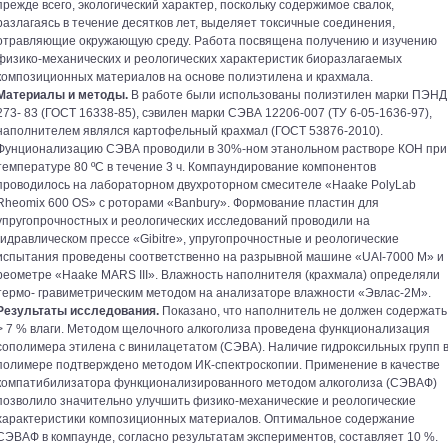
прежде всего, экологический характер, поскольку содержимое свалок,
разлагаясь в течение десятков лет, выделяет токсичные соединения,
отравляющие окружающую среду. Работа посвящена получению и изучению
физико-механических и реологических характеристик биоразлагаемых
композиционных материалов на основе полиэтилена и крахмала.
Материалы и методы.
В работе были использованы полиэтилен марки ПЭНД
273- 83 (ГОСТ 16338-85), сэвилен марки СЭВА 12206-007 (ТУ 6-05-1636-97),
наполнителем являлся картофельный крахмал (ГОСТ 53876-2010).
Фунционализацию СЭВА проводили в 30%-ном этанольном растворе КОН при
температуре 80 ºС в течение 3 ч. Компаундирование компонентов
проводилось на лабораторном двухроторном смесителе «Haake PolyLab
Rheomix 600 OS» с роторами «Banbury». Формование пластин для
упругопрочностных и реологических исследований проводили на
гидравлическом прессе «Gibitre», упругопрочностные и реологические
испытания проведены соответственно на разрывной машине «UAI-7000 М» и
реометре «Haake MARS III». Влажность наполнителя (крахмала) определяли
термо- гравиметрическим методом на анализаторе влажности «Эвлас-2М».
Результаты исследования.
Показано, что наполнитель не должен содержать
> 7 % влаги. Методом щелочного алкоголиза проведена функционализация
сополимера этилена с винилацетатом (СЭВА). Наличие гидроксильных групп 
полимере подтверждено методом ИК-спектроскопии. Применение в качестве
компатибилизатора функционализированного методом алкоголиза (СЭВАФ)
позволило значительно улучшить физико-механические и реологические
характеристики композиционных материалов. Оптимальное содержание
СЭВАФ в компаунде, согласно результатам экспериментов, составляет 10 %.