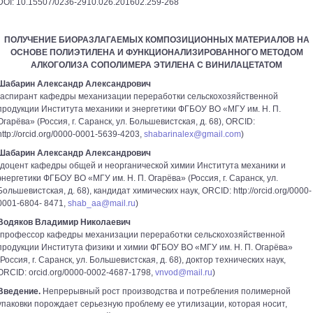
DOI: 10.15507/0236-2910.026.201602.259-268
ПОЛУЧЕНИЕ БИОРАЗЛАГАЕМЫХ КОМПОЗИЦИОННЫХ МАТЕРИАЛОВ НА
ОСНОВЕ ПОЛИЭТИЛЕНА И ФУНКЦИОНАЛИЗИРОВАННОГО МЕТОДОМ
АЛКОГОЛИЗА СОПОЛИМЕРА ЭТИЛЕНА С ВИНИЛАЦЕТАТОМ
Шабарин Александр Александрович
(аспирант кафедры механизации переработки сельскохозяйственной
продукции Института механики и энергетики ФГБОУ ВО «МГУ им. Н. П.
Огарёва» (Россия, г. Саранск, ул. Большевистская, д. 68), ORCID:
http://orcid.org/0000-0001-5639-4203,
shabarinalex@gmail.com
)
Шабарин Александр Александрович
(доцент кафедры общей и неорганической химии Института механики и
энергетики ФГБОУ ВО «МГУ им. Н. П. Огарёва» (Россия, г. Саранск, ул.
Большевистская, д. 68), кандидат химических наук, ORCID: http://orcid.org/0000-
0001-6804- 8471,
shab_aa@mail.ru
)
Водяков Владимир Николаевич
(профессор кафедры механизации переработки сельскохозяйственной
продукции Института физики и химии ФГБОУ ВО «МГУ им. Н. П. Огарёва»
(Россия, г. Саранск, ул. Большевистская, д. 68), доктор технических наук,
ORCID: orcid.org/0000-0002-4687-1798,
vnvod@mail.ru
)
Введение.
Непрерывный рост производства и потребления полимерной
упаковки порождает серьезную проблему ее утилизации, которая носит,