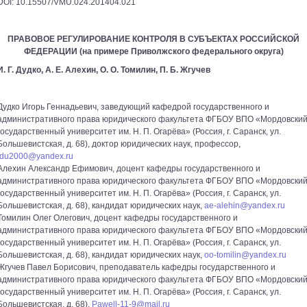
DOI: 10.15507/VMU.024.201404.021
ПРАВОВОЕ РЕГУЛИРОВАНИЕ КОНТРОЛЯ В СУБЪЕКТАХ РОССИЙСКОЙ
ФЕДЕРАЦИИ (на примере Приволжского федерального округа)
И. Г. Дудко, А. Е. Алехин, О. О. Томилин, П. Б. Жгучев
Дудко Игорь Геннадьевич, заведующий кафедрой государственного и
административного права юридического факультета ФГБОУ ВПО «Мордовски
государственный университет им. Н. П. Огарёва» (Россия, г. Саранск, ул.
Большевистская, д. 68), доктор юридических наук, профессор,
idu2000@yandex.ru
Алехин Александр Ефимович, доцент кафедры государственного и
административного права юридического факультета ФГБОУ ВПО «Мордовски
государственный университет им. Н. П. Огарёва» (Россия, г. Саранск, ул.
Большевистская, д. 68), кандидат юридических наук,
ae-alehin@yandex.ru
Томилин Олег Олегович, доцент кафедры государственного и
административного права юридического факультета ФГБОУ ВПО «Мордовски
государственный университет им. Н. П. Огарёва» (Россия, г. Саранск, ул.
Большевистская, д. 68), кандидат юридических наук,
oo-tomilin@yandex.ru
Жгучев Павел Борисович, преподаватель кафедры государственного и
административного права юридического факультета ФГБОУ ВПО «Мордовски
государственный университет им. Н. П. Огарёва» (Россия, г. Саранск, ул.
Большевистская, д. 68),
Pawell-11-9@mail.ru