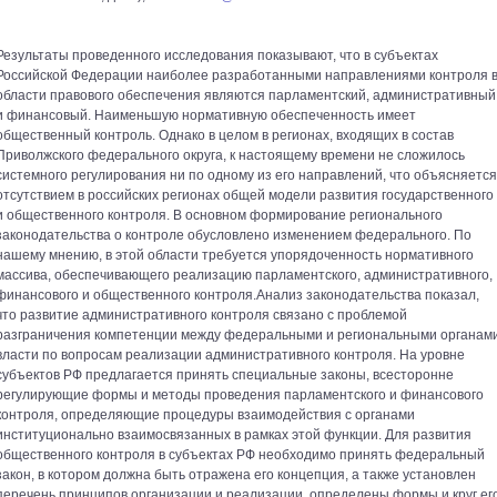
Результаты проведенного исследования показывают, что в субъектах
Российской Федерации наиболее разработанными направлениями контроля 
области правового обеспечения являются парламентский, административный
и финансовый. Наименьшую нормативную обеспеченность имеет
общественный контроль. Однако в целом в регионах, входящих в состав
Приволжского федерального округа, к настоящему времени не сложилось
системного регулирования ни по одному из его направлений, что объясняется
отсутствием в российских регионах общей модели развития государственного
и общественного контроля. В основном формирование регионального
законодательства о контроле обусловлено изменением федерального. По
нашему мнению, в этой области требуется упорядоченность нормативного
массива, обеспечивающего реализацию парламентского, административного,
финансового и общественного контроля.Анализ законодательства показал,
что развитие административного контроля связано с проблемой
разграничения компетенции между федеральными и региональными органам
власти по вопросам реализации административного контроля. На уровне
субъектов РФ предлагается принять специальные законы, всесторонне
регулирующие формы и методы проведения парламентского и финансового
контроля, определяющие процедуры взаимодействия с органами
институционально взаимосвязанных в рамках этой функции. Для развития
общественного контроля в субъектах РФ необходимо принять федеральный
закон, в котором должна быть отражена его концепция, а также установлен
перечень принципов организации и реализации, определены формы и круг ег