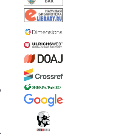
в
и
о