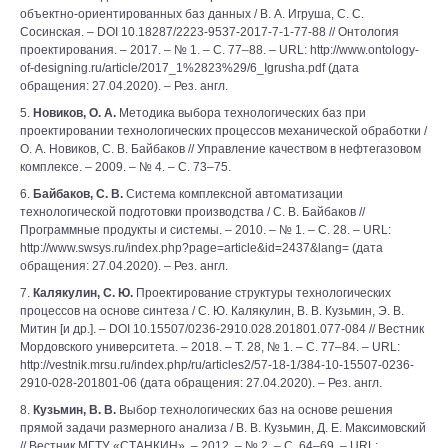
объектно-ориентированных баз данных / В. А. Игруша, С. С.
Сосинская. – DOI 10.18287/2223-9537-2017-7-1-77-88 // Онтология
проектирования. – 2017. – № 1. – С. 77–88. – URL: http://www.ontology-
of-designing.ru/article/2017_1%2823%29/6_Igrusha.pdf (дата
обращения: 27.04.2020). – Рез. англ.
5.
Новиков, О. А.
Методика выбора технологических баз при
проектировании технологических процессов механической обработки /
О. А. Новиков, С. В. Байбаков // Управление качеством в нефтегазовом
комплексе. – 2009. – № 4. – С. 73–75.
6.
Байбаков, С. В.
Система комплексной автоматизации
технологической подготовки производства / С. В. Байбаков //
Программные продукты и системы. – 2010. – № 1. – С. 28. – URL:
http://www.swsys.ru/index.php?page=article&id=2437&lang= (дата
обращения: 27.04.2020). – Рез. англ.
7.
Калякулин, С. Ю.
Проектирование структуры технологических
процессов на основе синтеза / С. Ю. Калякулин, В. В. Кузьмин, Э. В.
Митин [и др.]. – DOI 10.15507/0236-2910.028.201801.077-084 // Вестник
Мордовского университета. – 2018. – Т. 28, № 1. – С. 77–84. – URL:
http://vestnik.mrsu.ru/index.php/ru/articles2/57-18-1/384-10-15507-0236-
2910-028-201801-06 (дата обращения: 27.04.2020). – Рез. англ.
8.
Кузьмин, В. В.
Выбор технологических баз на основе решения
прямой задачи размерного анализа / В. В. Кузьмин, Д. Е. Максимовский
// Вестник МГТУ «СТАНКИН». – 2012. – № 2. – С. 64–69. – URL: