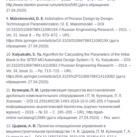
http://www.stankin-journal.ru/ru/articles/590 (дата обращения:
27.04.2020).
9.
Maksimovskii, D. E.
Automation of Process Design by Design-
Technological Parameterization / D. E. Maksimovskii. – DOI
10.3103/S1068798X1109019X // Russian Engineering Research. – 2011. –
Vol. 31, Issue 9. – Pp. 870–872. – URL:
https://link.springer.com/article/10.3103/S1068798X1109019X (дата
обращения: 27.04.2020).
10.
Kalyakulin, S. Yu.
Algorithm for Calculating the Parameters of the Initial
Blank in the SITEP MO Automated Design System / S. Yu. Kalyakulin. – DOI
10.3103/S1068798X14110082 // Russian Engineering Research. – 2014. –
Vol. 34, Issue 11. – Pp. 713–715. – URL:
https://link.springer.com/article/10.3103%2FS1068798X14110082 (дата
обращения: 27.04.2020).
11.
Кузнецов, П. М.
Цифровизация процессов восстановления
дробильно-измельчительного оборудования / П. М. Кузнецов, Л. Л.
Хорошко. – DOI 10.25018/0236-1493-2019-10-0-195-205 // Горный
информационно-аналитический бюллетень (научно-технический
журнал). – 2019. – № 10. – С. 195–205. – URL: http://giab-
online.ru/catalog/12886 (дата обращения: 27.04.2020). – Рез. англ.
12.
Цырков, А. В.
Проектно-операционное управление в
машиностроительном производстве / А. В. Цырков, П. М. Кузнецов, Г. А.