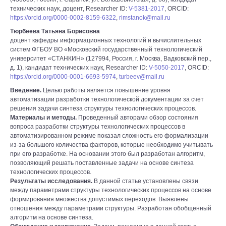
технических наук, доцент, Researcher ID:
V-5381-2017
, ORCID:
https://orcid.org/0000-0002-8159-6322
,
rimstanok@mail.ru
Тюрбеева Татьяна Борисовна
доцент кафедры информационных технологий и вычислительных
систем ФГБОУ ВО «Московский государственный технологический
университет «СТАНКИН» (127994, Россия, г. Москва, Вадковский пер.,
д. 1), кандидат технических наук, Researcher ID:
V-5050-2017
, ORCID:
https://orcid.org/0000-0001-6693-5974
,
turbeev@mail.ru
Введение.
Целью работы является повышение уровня
автоматизации разработки технологической документации за счет
решения задачи синтеза структуры технологических процессов.
Материалы и методы.
Проведенный авторами обзор состояния
вопроса разработки структуры технологических процессов в
автоматизированном режиме показал сложность его формализации
из-за большого количества факторов, которые необходимо учитывать
при его разработке. На основании этого был разработан алгоритм,
позволяющий решать поставленные задачи на основе синтеза
технологических процессов.
Результаты исследования.
В данной статье установлены связи
между параметрами структуры технологических процессов на основе
формирования множества допустимых переходов. Выявлены
отношения между параметрами структуры. Разработан обобщенный
алгоритм на основе синтеза.