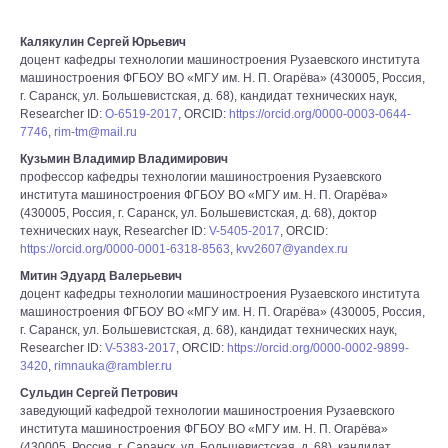
Калякулин Сергей Юрьевич
доцент кафедры технологии машиностроения Рузаевского института
машиностроения ФГБОУ ВО «МГУ им. Н. П. Огарёва» (430005, Россия,
г. Саранск, ул. Большевистская, д. 68), кандидат технических наук,
Researcher ID:
O-6519-2017
, ORCID:
https://orcid.org/0000-0003-0644-
7746
,
rim-tm@mail.ru
Кузьмин Владимир Владимирович
профессор кафедры технологии машиностроения Рузаевского
института машиностроения ФГБОУ ВО «МГУ им. Н. П. Огарёва»
(430005, Россия, г. Саранск, ул. Большевистская, д. 68), доктор
технических наук, Researcher ID:
V-5405-2017
, ORCID:
https://orcid.org/0000-0001-6318-8563
,
kvv2607@yandex.ru
Митин Эдуард Валерьевич
доцент кафедры технологии машиностроения Рузаевского института
машиностроения ФГБОУ ВО «МГУ им. Н. П. Огарёва» (430005, Россия,
г. Саранск, ул. Большевистская, д. 68), кандидат технических наук,
Researcher ID:
V-5383-2017
, ORCID:
https://orcid.org/0000-0002-9899-
3420
,
rimnauka@rambler.ru
Сульдин Сергей Петрович
заведующий кафедрой технологии машиностроения Рузаевского
института машиностроения ФГБОУ ВО «МГУ им. Н. П. Огарёва»
(430005, Россия, г. Саранск, ул. Большевистская, д. 68), кандидат