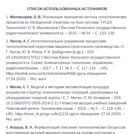
СПИСОК ИСПОЛЬЗОВАННЫХ ИСТОЧНИКОВ
1.
Миловзоров, О. В.
Реализация принципов синтеза технологических
процессов из обобщенной структуры на базе системы T-FLEX
Технология / О. В. Миловзоров // Вестник Рязанского государственного
радиотехнического университета. – 2015. – № 54. – С. 133–138.
2.
Лютов, А. Г.
Интеллектуальное управление процессами
технологической подготовки машиностроительного производства / А.
Г. Лютов, Ю. В. Рябов, Р. И. Шайдуллин [и др.]. – DOI
10.14529/ctcr170312 // Вестник Южно-Уральского государственного
университета. Серия: Компьютерные технологии, управление,
радиоэлектроника. – 2017. – Т. 17, № 3. – С. 117–124. – URL:
https://vestnik.susu.ru/ctcr/article/view/6068 (дата обращения:
27.04.2020). – Рез. англ.
3.
Митин, С. Г.
Модели и методики автоматизации процедур
разработки структур технологических операций, реализуемых на
оборудовании токарной группы / С. Г. Митин, П. Ю. Бочкарев. – DOI
10.21685/2072-3059-2018-2-11 // Известия высших учебных заведений.
Поволжский регион. Технические науки. – 2018. – № 2. – С. 119–130. –
URL: https://izvuz_tn.pnzgu.ru/tn11218 (дата обращения: 27.04.2020). –
Рез. англ.
4.
Игруша, В. А.
Формализация описания технологических процессов
изготовления деталей машиностроения на основе онтологии и