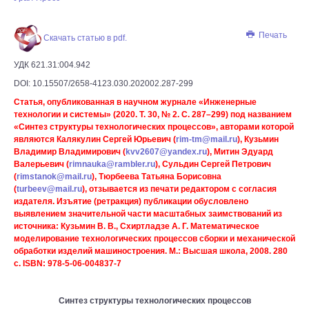
Печать
Скачать статью в pdf.
УДК 621.31:004.942
DOI: 10.15507/2658-4123.030.202002.287-299
Статья, опубликованная в научном журнале «Инженерные
технологии и системы» (2020. Т. 30, № 2. С. 287–299) под названием
«Синтез структуры технологических процессов», авторами которой
являются Калякулин Сергей Юрьевич (
rim-tm@mail.ru
), Кузьмин
Владимир Владимирович (
kvv2607@yandex.ru
), Митин Эдуард
Валерьевич (
rimnauka@rambler.ru
), Сульдин Сергей Петрович
(
rimstanok@mail.ru
), Тюрбеева Татьяна Борисовна
(
turbeev@mail.ru
), отзывается из печати редактором с согласия
издателя. Изъятие (ретракция) публикации обусловлено
выявлением значительной части масштабных заимствований из
источника: Кузьмин В. В., Схиртладзе А. Г. Математическое
моделирование технологических процессов сборки и механической
обработки изделий машиностроения. М.: Высшая школа, 2008. 280
с. ISBN: 978-5-06-004837-7
Синтез структуры технологических процессов