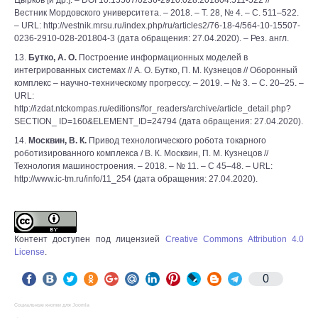
Цырков [и др.]. – DOI 10.15507/0236-2910.028.201804.511-522 //
Вестник Мордовского университета. – 2018. – Т. 28, № 4. – С. 511–522.
– URL: http://vestnik.mrsu.ru/index.php/ru/articles2/76-18-4/564-10-15507-
0236-2910-028-201804-3 (дата обращения: 27.04.2020). – Рез. англ.
13.
Бутко, А. О.
Построение информационных моделей в
интегрированных системах // А. О. Бутко, П. М. Кузнецов // Оборонный
комплекс – научно-техническому прогрессу. – 2019. – № 3. – С. 20–25. –
URL:
http://izdat.ntckompas.ru/editions/for_readers/archive/article_detail.php?
SECTION_ ID=160&ELEMENT_ID=24794 (дата обращения: 27.04.2020).
14.
Москвин, В. К.
Привод технологического робота токарного
роботизированного комплекса / В. К. Москвин, П. М. Кузнецов //
Технология машиностроения. – 2018. – № 11. – С 45–48. – URL:
http://www.ic-tm.ru/info/11_254 (дата обращения: 27.04.2020).
Контент доступен под лицензией
Creative Commons Attribution 4.0
License
.
0
Социальные кнопки для Joomla