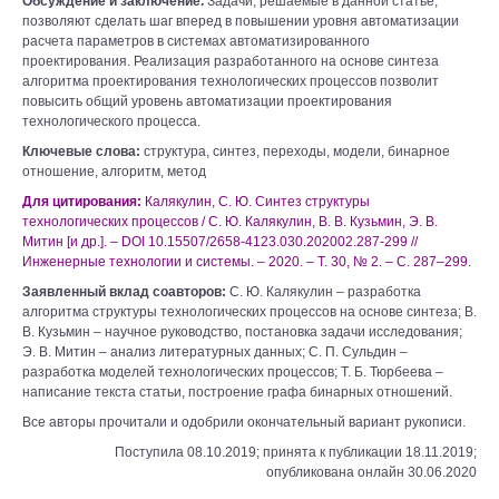
Обсуждение и заключение.
Задачи, решаемые в данной статье,
позволяют сделать шаг вперед в повышении уровня автоматизации
расчета параметров в системах автоматизированного
проектирования. Реализация разработанного на основе синтеза
алгоритма проектирования технологических процессов позволит
повысить общий уровень автоматизации проектирования
технологического процесса.
Ключевые слова:
структура, синтез, переходы, модели, бинарное
отношение, алгоритм, метод
Для цитирования:
Калякулин, С. Ю. Синтез структуры
технологических процессов / С. Ю. Калякулин, В. В. Кузьмин, Э. В.
Митин [и др.]. – DOI 10.15507/2658-4123.030.202002.287-299 //
Инженерные технологии и системы. – 2020. – Т. 30, № 2. – С. 287–299.
Заявленный вклад соавторов:
С. Ю. Калякулин – разработка
алгоритма структуры технологических процессов на основе синтеза; В.
В. Кузьмин – научное руководство, постановка задачи исследования;
Э. В. Митин – анализ литературных данных; С. П. Сульдин –
разработка моделей технологических процессов; Т. Б. Тюрбеева –
написание текста статьи, построение графа бинарных отношений.
Все авторы прочитали и одобрили окончательный вариант рукописи.
Поступила 08.10.2019; принята к публикации 18.11.2019;
опубликована онлайн 30.06.2020