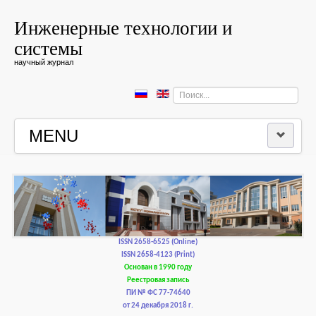
Инженерные технологии и
системы
научный журнал
Искать...
MENU
ГЛАВНАЯ
РЕДКОЛЛЕГИЯ
РЕДАКЦИОННАЯ ПОЛИТИКА И ЭТИКА
ISSN 2658-6525 (Online)
ISSN 2658-4123 (Print)
Основан в 1990 году
КОНТАКТЫ
Реестровая запись
ПИ № ФС 77-74640
от 24 декабря 2018 г.