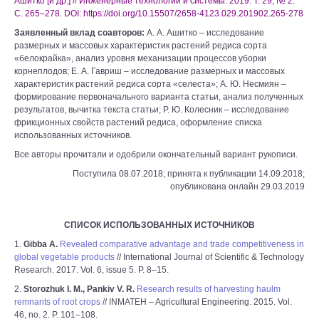
Ашитко [и др.] // Инженерные технологии и системы. 2019. Т. 29, № 2.
С. 265–278. DOI: https://doi.org/10.15507/2658-4123.029.201902.265-278
Заявленный вклад соавторов:
А. А. Ашитко ‒ исследование
размерных и массовых характеристик растений редиса сорта
«белокрайка», анализ уровня механизации процессов уборки
корнеплодов; Е. А. Гавриш ‒ исследование размерных и массовых
характеристик растений редиса сорта «селеста»; А. Ю. Несмиян ‒
формирование первоначального варианта статьи, анализ полученных
результатов, вычитка текста статьи; Р. Ю. Колесник ‒ исследование
фрикционных свойств растений редиса, оформление списка
использованных источников.
Все авторы прочитали и одобрили окончательный вариант рукописи.
Поступила 08.07.2018; принята к публикации 14.09.2018;
опубликована онлайн 29.03.2019
СПИСОК ИСПОЛЬЗОВАННЫХ ИСТОЧНИКОВ
1.
Gibba A.
Revealed comparative advantage and trade competitiveness in
global vegetable products
// International Journal of Scientific & Technology
Research. 2017. Vol. 6, issue 5. P. 8–15.
2.
Storozhuk I. M., Pankiv V. R.
Research results of harvesting haulm
remnants of root crops
// INMATEH – Agricultural Engineering. 2015. Vol.
46, no. 2. P. 101–108.