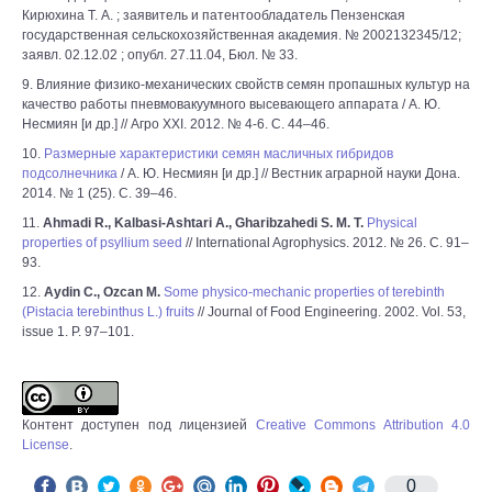
Кирюхина Т. А. ; заявитель и патентообладатель Пензенская
государственная сельскохозяйственная академия. № 2002132345/12;
заявл. 02.12.02 ; опубл. 27.11.04, Бюл. № 33.
9. Влияние физико-механических свойств семян пропашных культур на
качество работы пневмовакуумного высевающего аппарата / А. Ю.
Несмиян [и др.] // Агро XXI. 2012. № 4-6. С. 44–46.
10.
Размерные характеристики семян масличных гибридов
подсолнечника
/ А. Ю. Несмиян [и др.] // Вестник аграрной науки Дона.
2014. № 1 (25). С. 39–46.
11.
Ahmadi R., Kalbasi-Ashtari A., Gharibzahedi S. M. T.
Physical
properties of psyllium seed
// International Agrophysics. 2012. № 26. С. 91–
93.
12.
Aydin C., Ozcan M.
Some physico-mechanic properties of terebinth
(Pistacia terebinthus L.) fruits
// Journal of Food Engineering. 2002. Vol. 53,
issue 1. P. 97–101.
Контент доступен под лицензией
Creative Commons Attribution 4.0
License
.
0