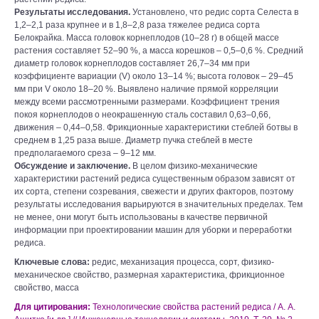
Результаты исследования.
Установлено, что редис сорта Селеста в
1,2–2,1 раза крупнее и в 1,8–2,8 раза тяжелее редиса сорта
Белокрайка. Масса головок корнеплодов (10–28 г) в общей массе
растения составляет 52–90 %, а масса корешков – 0,5–0,6 %. Средний
диаметр головок корнеплодов составляет 26,7–34 мм при
коэффициенте вариации (V) около 13–14 %; высота головок – 29–45
мм при V около 18–20 %. Выявлено наличие прямой корреляции
между всеми рассмотренными размерами. Коэффициент трения
покоя корнеплодов о неокрашенную сталь составил 0,63–0,66,
движения – 0,44–0,58. Фрикционные характеристики стеблей ботвы в
среднем в 1,25 раза выше. Диаметр пучка стеблей в месте
предполагаемого среза – 9–12 мм.
Обсуждение и заключение.
В целом физико-механические
характеристики растений редиса существенным образом зависят от
их сорта, степени созревания, свежести и других факторов, поэтому
результаты исследования варьируются в значительных пределах. Тем
не менее, они могут быть использованы в качестве первичной
информации при проектировании машин для уборки и переработки
редиса.
Ключевые слова:
редис, механизация процесса, сорт, физико-
механическое свойство, размерная характеристика, фрикционное
свойство, масса
Для цитирования:
Технологические свойства растений редиса / А. А.