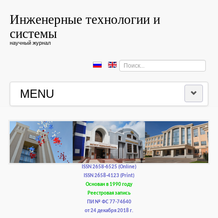
Инженерные технологии и
системы
научный журнал
Искать...
MENU
ГЛАВНАЯ
РЕДКОЛЛЕГИЯ
РЕДАКЦИОННАЯ ПОЛИТИКА И ЭТИКА
ISSN 2658-6525 (Online)
ISSN 2658-4123 (Print)
Основан в 1990 году
КОНТАКТЫ
Реестровая запись
ПИ № ФС 77-74640
от 24 декабря 2018 г.