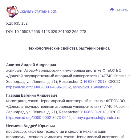
Печать
Скачать статью в pdf.
УДК 635.152
DOI: 10.15507/2658-4123.029.201902.265-278
Технологические свойства растений редиса
Ашитко Андрей Андреевич
аспирант, Азово-Черноморский инженерный институт ФГБОУ ВО
«Донской государственный аграрный университет» (347740, Россия, г.
Зерноград, ул. Ленина, д. 21), ResearcherID:
N-6272-2018
, ORCID:
https://orcid.org/0000-0003-4896-2682
,
ashitko2010@yandex.ru
Гавриш Евгений Андреевич
магистрант, Азово-Черноморский инженерный институт ФГБОУ ВО
«Донской государственный аграрный университет» (347740, Россия, г.
Зерноград, ул. Ленина, д. 21), ResearcherID:
N-6380-2018
, ORCID:
https://orcid.org/0000-0002-3573-0041
,
zhenya.gavrisch@yandex.ru
Несмиян Андрей Юрьевич
профессор, кафедра технологий и средств механизации
агропромышленного комплекса, Азово-Черноморский инженерный