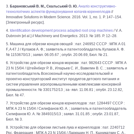
3.
Барановський В. М., Скальський О. Ю.
Аналіз конструктивно-
технологічних аспектів функціонування копачів коренеплодів
//
Innovative Solutions in Modern Science. 2016. Vol. 1, no. 1. P. 147–154.
[Электронный ресурс].
4.
Identification development process adapted root crop machines
/ V. A.
Dubrovin [et al.] // Machinery and Energetics. 2013. № 185. P. 12–28.
5. Машина для обрезки концов овощей : пат. 246952 СССР : МПК А 01
F, A 47 J / Кулаков А. Ф.; заявитель и патентообладатель Кулаков А. Ф.
№ 1153670/13 ; заявл. 06.05.67 ; опубл. 20.06.69, Бюл. № 21.
6. Устройство для обрезки концов моркови : пат. 982643 СССР : МПК А
23 N 15/04 / Штейнберг Р. В., Иларьев С. И., Вавилин В. С. ; заявитель и
патентообладатель Всесоюзный научно-исследовательский и
проектно-конструкторский институт продуктов детского питания и
систем управления агропромышленными комплексами консервной
промышленности. № 3301752/13 ; за- явл. 11.06.81 ; опубл. 23.12.82,
Бюл. № 47.
7. Устройство для обрезки концов корнеплодов : пат. 1284497 СССР :
МПК А 23 N 15/04 / Силифанов Ю. А. ; заявитель и патентообладатель
Силифанов Ю. А. № 3849315/13 ; заявл. 31.01.85 ; опубл. 23.01.87,
Бюл. № 3.
8. Устройство для обрезки листьев лука и корнеплодов : пат. 2240712
Рос. Федерация : МПК А 23 N 15/04 / Ларюшин Н. П., Кшникаткин С. А.,