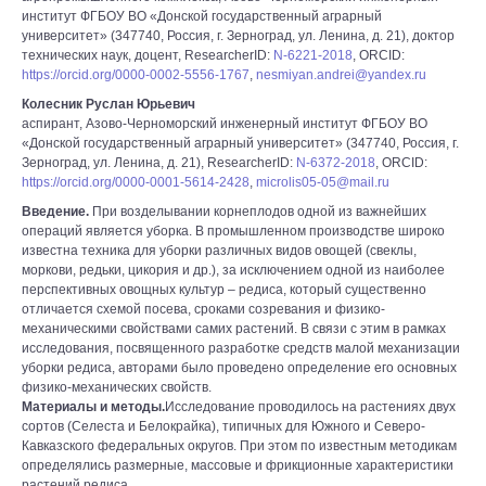
институт ФГБОУ ВО «Донской государственный аграрный
университет» (347740, Россия, г. Зерноград, ул. Ленина, д. 21), доктор
технических наук, доцент, ResearcherID:
N-6221-2018
, ORCID:
https://orcid.org/0000-0002-5556-1767
,
nesmiyan.andrei@yandex.ru
Колесник Руслан Юрьевич
аспирант, Азово-Черноморский инженерный институт ФГБОУ ВО
«Донской государственный аграрный университет» (347740, Россия, г.
Зерноград, ул. Ленина, д. 21), ResearcherID:
N-6372-2018
, ORCID:
https://orcid.org/0000-0001-5614-2428
,
microlis05-05@mail.ru
Введение.
При возделывании корнеплодов одной из важнейших
операций является уборка. В промышленном производстве широко
известна техника для уборки различных видов овощей (свеклы,
моркови, редьки, цикория и др.), за исключением одной из наиболее
перспективных овощных культур – редиса, который существенно
отличается схемой посева, сроками созревания и физико-
механическими свойствами самих растений. В связи с этим в рамках
исследования, посвященного разработке средств малой механизации
уборки редиса, авторами было проведено определение его основных
физико-механических свойств.
Материалы и методы.
Исследование проводилось на растениях двух
сортов (Селеста и Белокрайка), типичных для Южного и Северо-
Кавказского федеральных округов. При этом по известным методикам
определялись размерные, массовые и фрикционные характеристики
растений редиса.