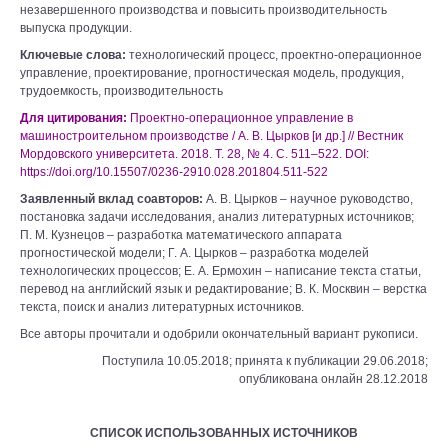
незавершенного производства и повысить производительность
выпуска продукции.
Ключевые слова:
технологический процесс, проектно-операционное
управление, проектирование, прогностическая модель, продукция,
трудоемкость, производительность
Для цитирования:
Проектно-операционное управление в
машиностроительном производстве / А. В. Цырков [и др.] // Вестник
Мордовского университета. 2018. Т. 28, № 4. С. 511–522. DOI:
https://doi.org/10.15507/0236-2910.028.201804.511-522
Заявленный вклад соавторов:
А. В. Цырков ‒ научное руководство,
постановка задачи исследования, анализ литературных источников;
П. М. Кузнецов ‒ разработка математического аппарата
прогностической модели; Г. А. Цырков ‒ разработка моделей
технологических процессов; Е. А. Ермохин ‒ написание текста статьи,
перевод на английский язык и редактирование; В. К. Москвин ‒ верстка
текста, поиск и анализ литературных источников.
Все авторы прочитали и одобрили окончательный вариант рукописи.
Поступила 10.05.2018; принята к публикации 29.06.2018;
опубликована онлайн 28.12.2018
СПИСОК ИСПОЛЬЗОВАННЫХ ИСТОЧНИКОВ