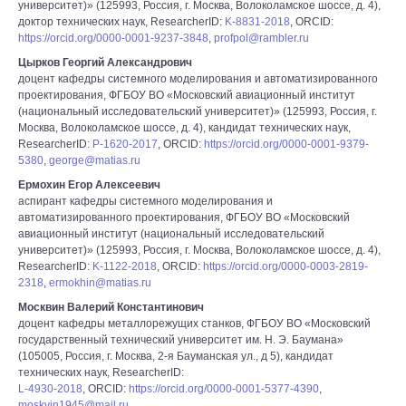
университет)» (125993, Россия, г. Москва, Волоколамское шоссе, д. 4),
доктор технических наук, ResearcherID:
K-8831-2018
, ORCID:
https://orcid.org/0000-0001-9237-3848
,
profpol@rambler.ru
Цырков Георгий Александрович
доцент кафедры cистемного моделирования и автоматизированного
проектирования, ФГБОУ ВО «Московский авиационный институт
(национальный исследовательский университет)» (125993, Россия, г.
Москва, Волоколамское шоссе, д. 4), кандидат технических наук,
ResearcherID:
P-1620-2017
, ORCID:
https://orcid.org/0000-0001-9379-
5380
,
george@matias.ru
Ермохин Егор Алексеевич
аспирант кафедры cистемного моделирования и
автоматизированного проектирования, ФГБОУ ВО «Московский
авиационный институт (национальный исследовательский
университет)» (125993, Россия, г. Москва, Волоколамское шоссе, д. 4),
ResearcherID:
K-1122-2018
, ORCID:
https://orcid.org/0000-0003-2819-
2318
,
ermokhin@matias.ru
Москвин Валерий Константинович
доцент кафедры металлорежущих станков, ФГБОУ ВО «Московский
государственный технический университет им. Н. Э. Баумана»
(105005, Россия, г. Москва, 2-я Бауманская ул., д 5), кандидат
технических наук, ResearcherID:
L-4930-2018
, ORCID:
https://orcid.org/0000-0001-5377-4390
,
moskvin1945@mail.ru