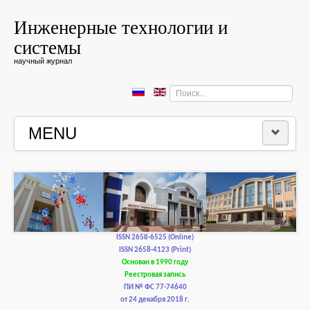
Инженерные технологии и
системы
научный журнал
Искать...
MENU
ГЛАВНАЯ
РЕДКОЛЛЕГИЯ
РЕДАКЦИОННАЯ ПОЛИТИКА И ЭТИКА
ISSN 2658-6525 (Online)
ISSN 2658-4123 (Print)
Основан в 1990 году
КОНТАКТЫ
Реестровая запись
ПИ № ФС 77-74640
от 24 декабря 2018 г.