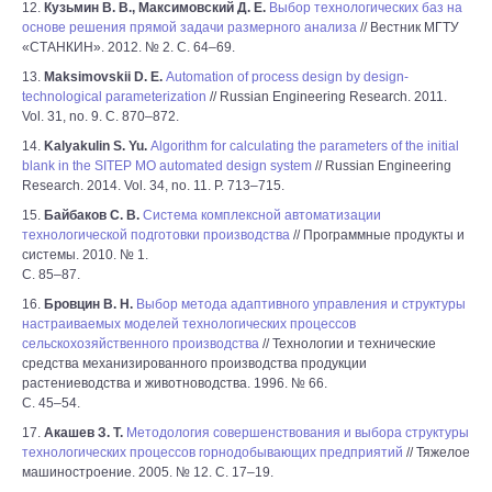
12.
Кузьмин В. В., Максимовский Д. Е.
Выбор технологических баз на
основе решения прямой задачи размерного анализа
// Вестник МГТУ
«СТАНКИН». 2012. № 2. С. 64–69.
13.
Maksimovskii D. E.
Automation of process design by design-
technological parameterization
// Russian Engineering Research. 2011.
Vol. 31, no. 9. С. 870–872.
14.
Kalyakulin S. Yu.
Algorithm for calculating the parameters of the initial
blank in the SITEP MO automated design system
// Russian Engineering
Research. 2014. Vol. 34, no. 11. P. 713–715.
15.
Байбаков С. В.
Система комплексной автоматизации
технологической подготовки производства
// Программные продукты и
системы. 2010. № 1.
С. 85–87.
16.
Бровцин В. Н.
Выбор метода адаптивного управления и структуры
настраиваемых моделей технологических процессов
сельскохозяйственного производства
// Технологии и технические
средства механизированного производства продукции
растениеводства и животноводства. 1996. № 66.
С. 45–54.
17.
Акашев З. Т.
Методология совершенствования и выбора структуры
технологических процессов горнодобывающих предприятий
// Тяжелое
машиностроение. 2005. № 12. С. 17–19.