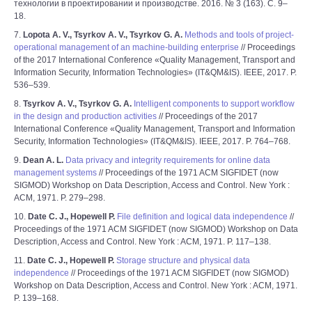
технологии в проектировании и производстве. 2016. № 3 (163). С. 9–
18.
7.
Lopota A. V., Tsyrkov A. V., Tsyrkov G. A.
Methods and tools of project-
operational management of an machine-building enterprise
// Proceedings
of the 2017 International Conference «Quality Management, Transport and
Information Security, Information Technologies» (IT&QM&IS). IEEE, 2017. P.
536–539.
8.
Tsyrkov A. V., Tsyrkov G. A.
Intelligent components to support workflow
in the design and production activities
// Proceedings of the 2017
International Conference «Quality Management, Transport and Information
Security, Information Technologies» (IT&QM&IS). IEEE, 2017. P. 764–768.
9.
Dean A. L.
Data privacy and integrity requirements for online data
management systems
// Proceedings of the 1971 ACM SIGFIDET (now
SIGMOD) Workshop on Data Description, Access and Control. New York :
ACM, 1971. P. 279–298.
10.
Date C. J., Hopewell P.
File definition and logical data independence
//
Proceedings of the 1971 ACM SIGFIDET (now SIGMOD) Workshop on Data
Description, Access and Control. New York : ACM, 1971. P. 117–138.
11.
Date C. J., Hopewell P.
Storage structure and physical data
independence
// Proceedings of the 1971 ACM SIGFIDET (now SIGMOD)
Workshop on Data Description, Access and Control. New York : ACM, 1971.
P. 139–168.