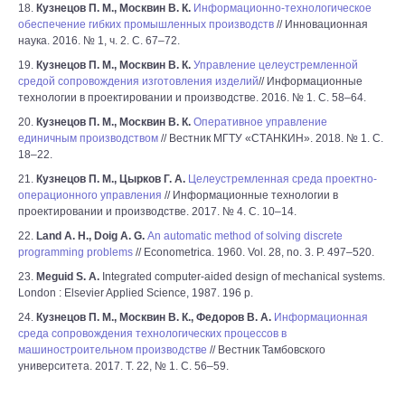
18.
Кузнецов П. М., Москвин В. К.
Информационно-технологическое
обеспечение гибких промышленных производств
// Инновационная
наука. 2016. № 1, ч. 2. С. 67–72.
19.
Кузнецов П. М., Москвин В. К.
Управление целеустремленной
средой сопровождения изготовления изделий
// Информационные
технологии в проектировании и производстве. 2016. № 1. С. 58–64.
20.
Кузнецов П. М., Москвин В. К.
Оперативное управление
единичным производством
// Вестник МГТУ «СТАНКИН». 2018. № 1. С.
18–22.
21.
Кузнецов П. М., Цырков Г. А.
Целеустремленная среда проектно-
операционного управления
// Информационные технологии в
проектировании и производстве. 2017. № 4. С. 10–14.
22.
Land A. H., Doig A. G.
An automatic method of solving discrete
programming problems
// Econometrica. 1960. Vol. 28, no. 3. P. 497–520.
23.
Meguid S. A.
Integrated computer-aided design of mechanical systems.
London : Elsevier Applied Science, 1987. 196 p.
24.
Кузнецов П. М., Москвин В. К., Федоров В. А.
Информационная
среда сопровождения технологических процессов в
машиностроительном производстве
// Вестник Тамбовского
университета. 2017. Т. 22, № 1. C. 56–59.