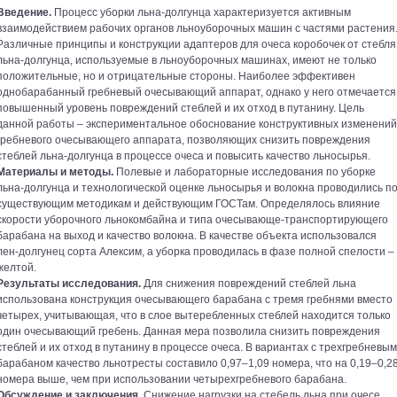
Введение.
Процесс уборки льна-долгунца характеризуется активным
взаимодействием рабочих органов льноуборочных машин с частями растения
Различные принципы и конструкции адаптеров для очеса коробочек от стебля
льна-долгунца, используемые в льноуборочных машинах, имеют не только
положительные, но и отрицательные стороны. Наиболее эффективен
однобарабанный гребневый очесывающий аппарат, однако у него отмечается
повышенный уровень повреждений стеблей и их отход в путанину. Цель
данной работы – экспериментальное обоснование конструктивных изменений
гребневого очесывающего аппарата, позволяющих снизить повреждения
стеблей льна-долгунца в процессе очеса и повысить качество льносырья.
Материалы и методы.
Полевые и лабораторные исследования по уборке
льна-долгунца и технологической оценке льносырья и волокна проводились п
существующим методикам и действующим ГОСТам. Определялось влияние
скорости уборочного льнокомбайна и типа очесывающе-транспортирующего
барабана на выход и качество волокна. В качестве объекта использовался
лен-долгунец сорта Алексим, а уборка проводилась в фазе полной спелости –
желтой.
Результаты исследования.
Для снижения повреждений стеблей льна
использована конструкция очесывающего барабана с тремя гребнями вместо
четырех, учитывающая, что в слое вытеребленных стеблей находится только
один очесывающий гребень. Данная мера позволила снизить повреждения
стеблей и их отход в путанину в процессе очеса. В вариантах с трехгребневым
барабаном качество льнотресты составило 0,97–1,09 номера, что на 0,19–0,2
номера выше, чем при использовании четырехгребневого барабана.
Обсуждение и заключения.
Снижение нагрузки на стебель льна при очесе