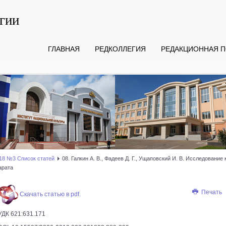
гии
ГЛАВНАЯ
РЕДКОЛЛЕГИЯ
РЕДАКЦИОННАЯ П
18 №3 Список статей
08. Галкин А. В., Фадеев Д. Г., Ущаповский И. В. Исследовани
арата
Печать
Скачать статью в pdf.
УДК 621:631.171