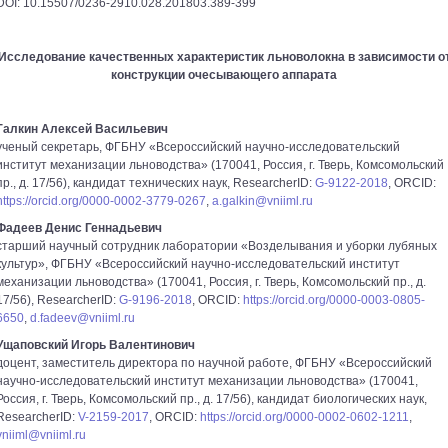
DOI: 10.15507/0236-2910.028.201803.389-399
Исследование качественных характеристик льноволокна в зависимости о
конструкции очесывающего аппарата
Галкин Алексей Васильевич
ученый секретарь, ФГБНУ «Всероссийский научно-исследовательский
институт механизации льноводства» (170041, Россия, г. Тверь, Комсомольский
пр., д. 17/56), кандидат технических наук, ResearcherID:
G-9122-2018
, ORCID:
https://orcid.org/0000-0002-3779-0267
,
a.galkin@vniiml.ru
Фадеев Денис Геннадьевич
старший научный сотрудник лаборатории «Возделывания и уборки лубяных
культур», ФГБНУ «Всероссийский научно-исследовательский институт
механизации льноводства» (170041, Россия, г. Тверь, Комсомольский пр., д.
17/56), ResearcherID:
G-9196-2018
, ORCID:
https://orcid.org/0000-0003-0805-
6650
,
d.fadeev@vniiml.ru
Ущаповский Игорь Валентинович
доцент, заместитель директора по научной работе, ФГБНУ «Всероссийский
научно-исследовательский институт механизации льноводства» (170041,
Россия, г. Тверь, Комсомольский пр., д. 17/56), кандидат биологических наук,
ResearcherID:
V-2159-2017
, ORCID:
https://orcid.org/0000-0002-0602-1211
,
vniiml@vniiml.ru