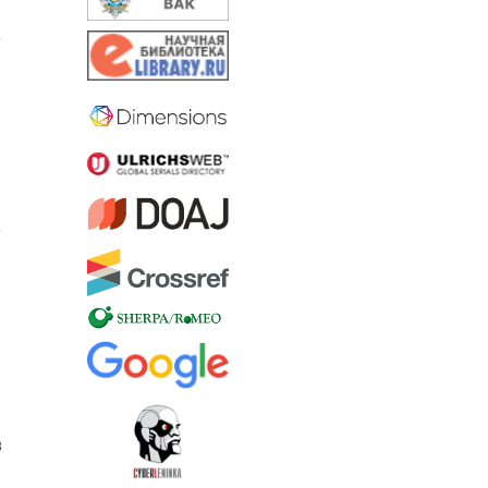
.
о
8