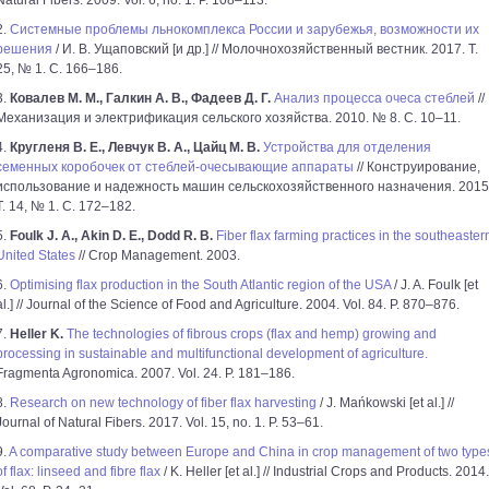
Natural Fibers. 2009. Vol. 6, no. 1. P. 108–113.
2.
Системные проблемы льнокомплекса России и зарубежья, возможности их
решения
/ И. В. Ущаповский [и др.] // Молочнохозяйственный вестник. 2017. Т.
25, № 1. С. 166–186.
3.
Ковалев М. М., Галкин А. В., Фадеев Д. Г.
Анализ процесса очеса стеблей
//
Механизация и электрификация сельского хозяйства. 2010. № 8. С. 10–11.
4.
Кругленя В. Е., Левчук В. А., Цайц М. В.
Устройства для отделения
семенных коробочек от стеблей-очесывающие аппараты
// Конструирование,
использование и надежность машин сельскохозяйственного назначения. 2015
Т. 14, № 1. С. 172–182.
5.
Foulk J. A., Akin D. E., Dodd R. B.
Fiber flax farming practices in the southeaster
United States
// Crop Management. 2003.
6.
Optimising flax production in the South Atlantic region of the USA
/ J. A. Foulk [et
al.] // Journal of the Science of Food and Agriculture. 2004. Vol. 84. P. 870–876.
7.
Heller K.
The technologies of fibrous crops (flax and hemp) growing and
processing in sustainable and multifunctional development of agriculture.
Fragmenta Agronomica. 2007. Vol. 24. P. 181–186.
8.
Research on new technology of fiber flax harvesting
/ J. Mańkowski [et al.] //
Journal of Natural Fibers. 2017. Vol. 15, no. 1. P. 53–61.
9.
A comparative study between Europe and China in crop management of two type
of flax: linseed and fibre flax
/ K. Heller [et al.] // Industrial Crops and Products. 2014.