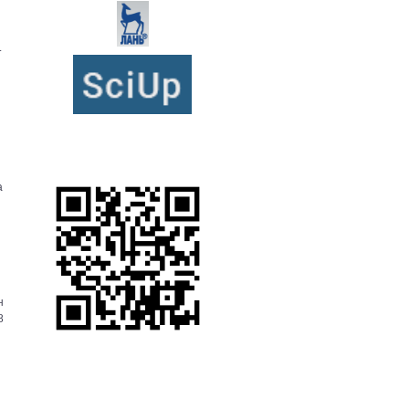
.
а
н
8