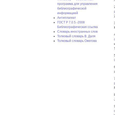
программа для управления
библиографической
информацией
Антиплагиат
ГОСТ P 7.0.5.-2008
Библиографическая ссылка
Словарь иностранных слов
Толковый словарь В. Даля
Толковый словарь Ожегова