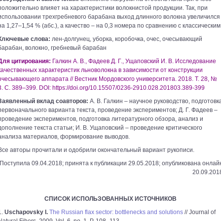
положительно влияет на характеристики волокнистой продукции. Так, при
использовании трехгребневого барабана выход длинного волокна увеличился
на 1,27–1,54 % (абс.), а качество – на 0,3 номера по сравнению с классическим
Ключевые слова:
лен-долгунец, уборка, коробочка, очес, очесывающий
барабан, волокно, гребневый барабан
Для цитирования:
Галкин А. В., Фадеев Д. Г., Ущаповский И. В. Исследование
качественных характеристик льноволокна в зависимости от конструкции
очесывающего аппарата // Вестник Мордовского университета. 2018. Т. 28, №
3. С. 389–399. DOI: https://doi.org/10.15507/0236-2910.028.201803.389-399
Заявленный вклад соавторов:
А. В. Галкин – научное руководство, подготовк
первоначального варианта текста, проведение экспериментов; Д. Г. Фадеев –
проведение экспериментов, подготовка литературного обзора, анализ и
дополнение текста статьи; И. В. Ущаповский – проведение критического
анализа материалов, формирование выводов.
Все авторы прочитали и одобрили окончательный вариант рукописи.
Поступила 09.04.2018; принята к публикации 29.05.2018; опубликована онлай
20.09.201
СПИСОК ИСПОЛЬЗОВАННЫХ ИСТОЧНИКОВ
1.
Uschapovsky I.
The Russian flax sector: bottlenecks and solutions
// Journal of