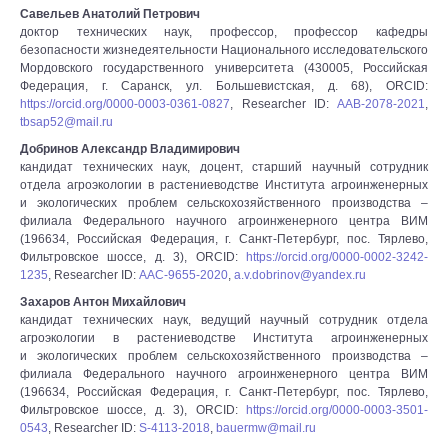
Савельев Анатолий Петрович
доктор технических наук, профессор, профессор кафедры
безопасности жизнедеятельности Национального исследовательского
Мордовского государственного университета (430005, Российская
Федерация, г. Саранск, ул. Большевистская, д. 68), ORCID:
https://orcid.org/0000-0003-0361-0827
, Researcher ID:
AAB-2078-2021
,
tbsap52@mail.ru
Добринов Александр Владимирович
кандидат технических наук, доцент, старший научный сотрудник
отдела агроэкологии в растениеводстве Института агроинженерных
и экологических проблем сельскохозяйственного производства –
филиала Федерального научного агроинженерного центра ВИМ
(196634, Российская Федерация, г. Санкт-Петербург, пос. Тярлево,
Фильтровское шоссе, д. 3), ORCID:
https://orcid.org/0000-0002-3242-
1235
, Researcher ID:
ААС-9655-2020
,
a.v.dobrinov@yandex.ru
Захаров Антон Михайлович
кандидат технических наук, ведущий научный сотрудник отдела
агроэкологии в растениеводстве Института агроинженерных
и экологических проблем сельскохозяйственного производства –
филиала Федерального научного агроинженерного центра ВИМ
(196634, Российская Федерация, г. Санкт-Петербург, пос. Тярлево,
Фильтровское шоссе, д. 3), ORCID:
https://orcid.org/0000-0003-3501-
0543
, Researcher ID:
S-4113-2018
,
bauermw@mail.ru