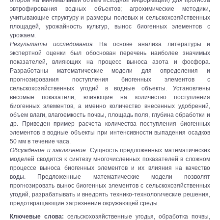
опорой на минимальный объем исходной информации) для прогноза
эвтрофирования водных объектов; агрохимические методики,
учитывающие структуру и размеры полевых и сельскохозяйственных
площадей, урожайность культур, вынос биогенных элементов с
урожаем.
Результаты исследования.
На основе анализа литературы и
экспертной оценки был обоснован перечень наиболее значимых
показателей, влияющих на процесс выноса азота и фосфора.
Разработаны математические модели для определения и
прогнозирования поступления биогенных элементов с
сельскохозяйственных угодий в водные объекты. Установлены
весомые показатели, влияющие на количество поступления
биогенных элементов, а именно количество внесенных удобрений,
объем влаги, влагоемкость почвы, площадь поля, глубина обработки и
др. Приведен пример расчета количества поступления биогенных
элементов в водные объекты при интенсивности выпадения осадков
50 мм в течение часа.
Обсуждение и заключение.
Сущность предложенных математических
моделей сводится к синтезу многочисленных показателей в сложном
процессе выноса биогенных элементов и их влияния на качество
воды. Предложенные математические модели позволят
прогнозировать вынос биогенных элементов с сельскохозяйственных
угодий, разрабатывать и внедрять технико-технологические решения,
предотвращающие загрязнение окружающей среды.
Ключевые слова:
сельскохозяйственные угодья, обработка почвы,