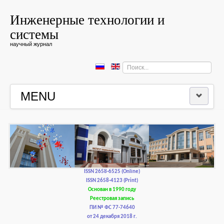
Инженерные технологии и
системы
научный журнал
Искать...
MENU
ГЛАВНАЯ
РЕДКОЛЛЕГИЯ
РЕДАКЦИОННАЯ ПОЛИТИКА И ЭТИКА
ISSN 2658-6525 (Online)
ISSN 2658-4123 (Print)
Основан в 1990 году
КОНТАКТЫ
Реестровая запись
ПИ № ФС 77-74640
от 24 декабря 2018 г.