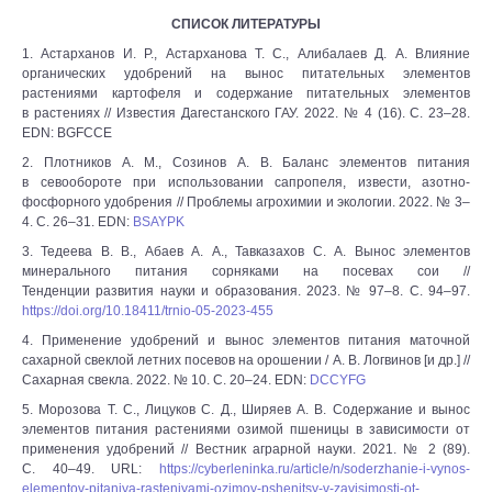
СПИСОК ЛИТЕРАТУРЫ
1. Астарханов И. Р., Астарханова Т. С., Алибалаев Д. А. Влияние
органических удобрений на вынос питательных элементов
растениями картофеля и содержание питательных элементов
в растениях // Известия Дагестанского ГАУ. 2022. № 4 (16). С. 23‒28.
EDN: BGFCCE
2. Плотников А. М., Созинов А. В. Баланс элементов питания
в севообороте при использовании сапропеля, извести, азотно-
фосфорного удобрения // Проблемы агрохимии и экологии. 2022. № 3‒
4. С. 26‒31. EDN:
BSAYPK
3. Тедеева В. В., Абаев А. А., Тавказахов С. А. Вынос элементов
минерального питания сорняками на посевах сои //
Тенденции развития науки и образования. 2023. № 97‒8. С. 94‒97.
https://doi.org/10.18411/trnio-05-2023-455
4. Применение удобрений и вынос элементов питания маточной
сахарной свеклой летних посевов на орошении / А. В. Логвинов [и др.] //
Сахарная свекла. 2022. № 10. С. 20‒24. EDN:
DCCYFG
5. Морозова Т. С., Лицуков С. Д., Ширяев А. В. Содержание и вынос
элементов питания растениями озимой пшеницы в зависимости от
применения удобрений // Вестник аграрной науки. 2021. № 2 (89).
С. 40‒49. URL:
https://cyberleninka.ru/article/n/soderzhanie-i-vynos-
elementov-pitaniya-rasteniyami-ozimoy-pshenitsy-v-zavisimosti-ot-