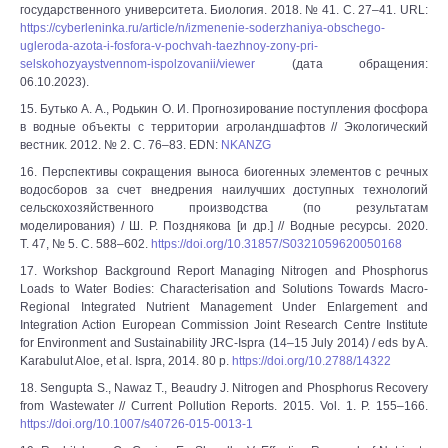
государственного университета. Биология. 2018. № 41. С. 27–41. URL:
https://cyberleninka.ru/article/n/izmenenie-soderzhaniya-obschego-
ugleroda-azota-i-fosfora-v-pochvah-taezhnoy-zony-pri-
selskohozyaystvennom-ispolzovanii/viewer
(дата обращения:
06.10.2023).
15. Бутько А. А., Родькин О. И. Прогнозирование поступления фосфора
в водные объекты с территории агроландшафтов // Экологический
вестник. 2012. № 2. С. 76‒83. EDN:
NKANZG
16. Перспективы сокращения выноса биогенных элементов с речных
водосборов за счет внедрения наилучших доступных технологий
сельскохозяйственного производства (по результатам
моделирования) / Ш. Р. Поздняковa [и др.] // Водные ресурсы. 2020.
Т. 47, № 5. С. 588–602.
https://doi.org/10.31857/S0321059620050168
17. Workshop Background Report Managing Nitrogen and Phosphorus
Loads to Water Bodies: Characterisation and Solutions Towards Macro-
Regional Integrated Nutrient Management Under Enlargement and
Integration Action European Commission Joint Research Centre Institute
for Environment and Sustainability JRC-Ispra (14‒15 July 2014) / eds by A.
Karabulut Aloe, et al. Ispra, 2014. 80 р.
https://doi.org/10.2788/14322
18. Sengupta S., Nawaz T., Beaudry J. Nitrogen and Phosphorus Recovery
from Wastewater // Current Pollution Reports. 2015. Vol. 1. P. 155–166.
https://doi.org/10.1007/s40726-015-0013-1