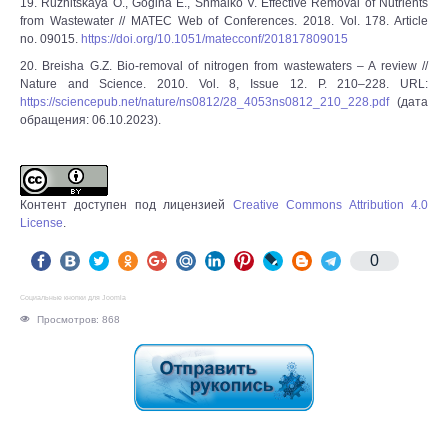
19. Ruzhitskaya O., Gogina E., Shmalko V. Effective Removal of Nutrients
from Wastewater // MATEC Web of Conferences. 2018. Vol. 178. Article
no. 09015.
https://doi.org/10.1051/matecconf/201817809015
20. Breisha G.Z. Bio-removal of nitrogen from wastewaters ‒ A review //
Nature and Science. 2010. Vol. 8, Issue 12. P. 210‒228. URL:
https://sciencepub.net/nature/ns0812/28_4053ns0812_210_228.pdf
(дата
обращения: 06.10.2023).
Контент доступен под лицензией
Creative Commons Attribution 4.0
License
.
0
Социальные кнопки для Joomla
Просмотров: 868