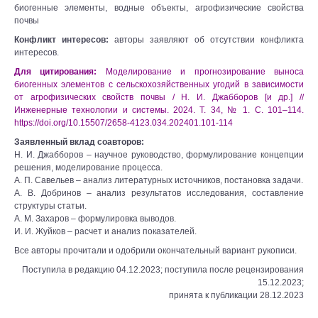
биогенные элементы, водные объекты, агрофизические свойства
почвы
Конфликт интересов:
авторы заявляют об отсутствии конфликта
интересов.
Для цитирования:
Моделирование и прогнозирование выноса
биогенных элементов с сельскохозяйственных угодий в зависимости
от агрофизических свойств почвы / Н. И. Джабборов [и др.] //
Инженерные технологии и системы. 2024. Т. 34, № 1. С. 101‒114.
https://doi.org/10.15507/2658-4123.034.202401.101-114
Заявленный вклад соавторов:
Н. И. Джабборов – научное руководство, формулирование концепции
решения, моделирование процесса.
А. П. Савельев ‒ анализ литературных источников, постановка задачи.
А. В. Добринов – анализ результатов исследования, составление
структуры статьи.
А. М. Захаров – формулировка выводов.
И. И. Жуйков – расчет и анализ показателей.
Все авторы прочитали и одобрили окончательный вариант рукописи.
Поступила в редакцию 04.12.2023; поступила после рецензирования
15.12.2023;
принята к публикации 28.12.2023