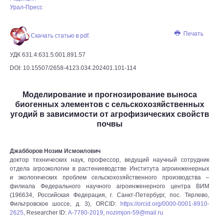
Урал-Пресс
Печать
Скачать статью в pdf.
УДК 631.4:631.5:001.891.57
DOI: 10.15507/2658-4123.034.202401.101-114
Моделирование и прогнозирование выноса
биогенных элементов с сельскохозяйственных
угодий в зависимости от агрофизических свойств
почвы
Джабборов Нозим Исмоилович
доктор технических наук, профессор, ведущий научный сотрудник
отдела агроэкологии в растениеводстве Института агроинженерных
и экологических проблем сельскохозяйственного производства –
филиала Федерального научного агроинженерного центра ВИМ
(196634, Российская Федерация, г. Санкт-Петербург, пос. Тярлево,
Фильтровское шоссе, д. 3), ORCID:
https://orcid.org/0000-0001-8910-
2625
, Researcher ID:
А-7780-2019
,
nozimjon-59@mail.ru