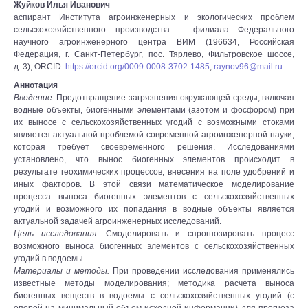
Жуйков Илья Иванович
аспирант Института агроинженерных и экологических проблем
сельскохозяйственного производства – филиала Федерального
научного агроинженерного центра ВИМ (196634, Российская
Федерация, г. Санкт-Петербург, пос. Тярлево, Фильтровское шоссе,
д. 3), ORCID:
https://orcid.org/0009-0008-3702-1485
,
raynov96@mail.ru
Аннотация
Введение.
Предотвращение загрязнения окружающей среды, включая
водные объекты, биогенными элементами (азотом и фосфором) при
их выносе с сельскохозяйственных угодий с возможными стоками
является актуальной проблемой современной агроинженерной науки,
которая требует своевременного решения. Исследованиями
установлено, что вынос биогенных элементов происходит в
результате геохимических процессов, внесения на поле удобрений и
иных факторов. В этой связи математическое моделирование
процесса выноса биогенных элементов с сельскохозяйственных
угодий и возможного их попадания в водные объекты является
актуальной задачей агроинженерных исследований.
Цель исследования.
Смоделировать и спрогнозировать процесс
возможного выноса биогенных элементов с сельскохозяйственных
угодий в водоемы.
Материалы и методы.
При проведении исследования применялись
известные методы моделирования; методика расчета выноса
биогенных веществ в водоемы с сельскохозяйственных угодий (с