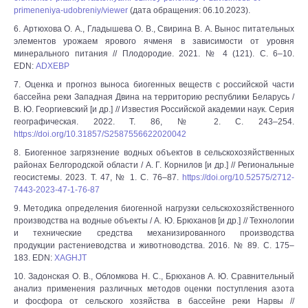
primeneniya-udobreniy/viewer
(дата обращения: 06.10.2023).
6. Артюхова О. А., Гладышева О. В., Свирина В. А. Вынос питательных
элементов урожаем ярового ячменя в зависимости от уровня
минерального питания // Плодородие. 2021. № 4 (121). С. 6‒10.
EDN:
ADXEBP
7. Оценка и прогноз выноса биогенных веществ с российской части
бассейна реки Западная Двина на территорию республики Беларусь /
В. Ю. Георгиевский [и др.] // Известия Российской академии наук. Серия
географическая. 2022. Т. 86, № 2. С. 243‒254.
https://doi.org/10.31857/S2587556622020042
8. Биогенное загрязнение водных объектов в сельскохозяйственных
районах Белгородской области / А. Г. Корнилов [и др.] // Региональные
геосистемы. 2023. Т. 47, № 1. С. 76‒87.
https://doi.org/10.52575/2712-
7443-2023-47-1-76-87
9. Методика определения биогенной нагрузки сельскохозяйственного
производства на водные объекты / А. Ю. Брюханов [и др.] // Технологии
и технические средства механизированного производства
продукции растениеводства и животноводства. 2016. № 89. С. 175‒
183. EDN:
XAGHJT
10. Задонская О. В., Обломкова Н. С., Брюханов А. Ю. Сравнительный
анализ применения различных методов оценки поступления азота
и фосфора от сельского хозяйства в бассейне реки Нарвы //