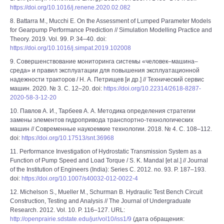
https://doi.org/10.1016/j.renene.2020.02.082
8. Battarra M., Mucchi E. On the Assessment of Lumped Parameter Models
for Gearpump Performance Prediction // Simulation Modelling Practice and
Theory. 2019. Vol. 99. P. 34–40. doi:
https://doi.org/10.1016/j.simpat.2019.102008
9. Совершенствование мониторинга системы «человек–машина–
среда» и правил эксплуатации для повышения эксплуатационной
надежности тракторов / Н. А. Петрищев [и др.] // Технический сервис
машин. 2020. № 3. С. 12–20. doi:
https://doi.org/10.22314/2618-8287-
2020-58-3-12-20
10. Павлов А. И., Тарбеев А. А. Методика определения стратегии
замены элементов гидропривода транспортно-технологических
машин // Современные наукоемкие технологии. 2018. № 4. С. 108–112.
doi:
https://doi.org/10.17513/snt.36968
11. Performance Investigation of Hydrostatic Transmission System as a
Function of Pump Speed and Load Torque / S. K. Mandal [et al.] // Journal
of the Institution of Engineers (India): Series C. 2012. no. 93. P. 187–193.
doi:
https://doi.org/10.1007/s40032-012-0022-4
12. Michelson S., Mueller M., Schurman B. Hydraulic Test Bench Circuit
Construction, Testing and Analysis // The Journal of Undergraduate
Research. 2012. Vol. 10. P. 116–127. URL:
http://openprairie.sdstate.edu/jur/vol10/iss1/9
(дата обращения: