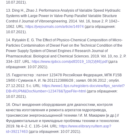
10.07.2021).
13. Ding H., Zhao J. Performance Analysis of Variable Speed Hydraulic
Systems with Large Power in Valve-Pump Parallel Variable Structure
Control // Journal of Vibroengineering. 2014. Vol. 16, Issue 2. P. 1042–
1062. URL:
https://jvejournals.com/article/14974
(дата обращения:
10.07.2021).
14. Rylyakin E. G. The Effect of Physico-Chemical Composition of Micro-
Particles Contamination of Diesel Fuel on the Technical Condition of the
Power Supply System of Diesel Engines // Research Journal of
Pharmaceutical. Biological and Chemical Sciences. 2019. Vol. 10, no. 2. P.
334–337. URL:
https://www.rjpbcs.com/pdf/2019_10(2)/[46].pdf
(дата
обращения: 10.07.2021).
15. Гидротестер : патент 123478 Российская Федерация, МПК F15B
19/00 / Суманов А. И. № 2012123886/28 ; заявл. 08.06.2012 ; опубл.
27.12.2012. 5 с. URL:
https://www1.fips.ru/registers-docview/fips_servlet?
DB=RUPM&DocNumber=123478&TypeFile=html
(дата обращения:
10.07.2021).
16. Опыт внедрения оборудования для диагностики, контроля
качества изготовления и ремонта агрегатов гидропривода,
трансмиссии энергонасыщенной техники / И. М. Макаркин [и др.] //
Фундаментальные и прикладные проблемы техники и технологии.
2019. № 4–2. С. 135–144. URL:
https://www.elibrary.ru/item.asp?
id=39217463
(дата обращения: 10.07.2021).