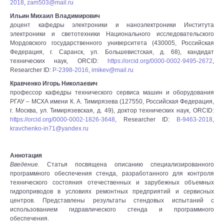
2018
,
zam503@mail.ru
Ильин Михаил Владимирович
доцент кафедры электроники и наноэлектроники Института
электроники и светотехники Национального исследовательского
Мордовского государственного университета (430005, Российская
Федерация, г. Саранск, ул. Большевистская, д. 68), кандидат
технических наук, ORCID:
https://orcid.org/0000-0002-9495-2672
,
Researcher ID:
P-2398-2016
,
imikev@mail.ru
Кравченко Игорь Николаевич
профессор кафедры технического сервиса машин и оборудования
РГАУ – МСХА имени К. А. Тимирязева (127550, Российская Федерация,
г. Москва, ул. Тимирязевская, д. 49), доктор технических наук, ORCID:
https://orcid.org/0000-0002-1826-3648
, Researcher ID:
B-9463-2018
,
kravchenko-in71@yandex.ru
Аннотация
Введение.
Статья посвящена описанию специализированного
программного обеспечения стенда, разработанного для контроля
технического состояния отечественных и зарубежных объемных
гидроприводов в условиях ремонтных предприятий и сервисных
центров. Представлены результаты стендовых испытаний с
использованием гидравлического стенда и программного
обеспечения.