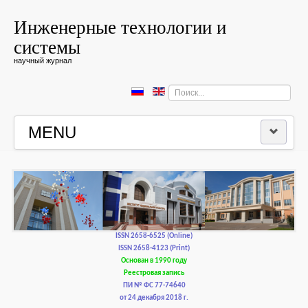
Инженерные технологии и
системы
научный журнал
Искать...
MENU
ГЛАВНАЯ
РЕДКОЛЛЕГИЯ
РЕДАКЦИОННАЯ ПОЛИТИКА И ЭТИКА
ISSN 2658-6525 (Online)
ISSN 2658-4123 (Print)
Основан в 1990 году
КОНТАКТЫ
Реестровая запись
ПИ № ФС 77-74640
от 24 декабря 2018 г.