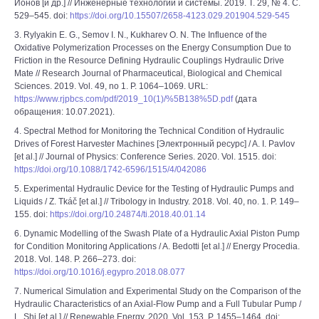
Ионов [и др.] // Инженерные технологии и системы. 2019. Т. 29, № 4. С.
529–545. doi:
https://doi.org/10.15507/2658-4123.029.201904.529-545
3. Rylyakin E. G., Semov I. N., Kukharev O. N. The Influence of the
Oxidative Polymerization Processes on the Energy Consumption Due to
Friction in the Resource Defining Hydraulic Couplings Hydraulic Drive
Mate // Research Journal of Pharmaceutical, Biological and Chemical
Sciences. 2019. Vol. 49, no 1. P. 1064–1069. URL:
https://www.rjpbcs.com/pdf/2019_10(1)/%5B138%5D.pdf
(дата
обращения: 10.07.2021).
4. Spectral Method for Monitoring the Technical Condition of Hydraulic
Drives of Forest Harvester Machines [Электронный ресурс] / A. I. Pavlov
[et al.] // Journal of Physics: Conference Series. 2020. Vol. 1515. doi:
https://doi.org/10.1088/1742-6596/1515/4/042086
5. Experimental Hydraulic Device for the Testing of Hydraulic Pumps and
Liquids / Z. Tkáč [et al.] // Tribology in Industry. 2018. Vol. 40, no. 1. P. 149–
155. doi:
https://doi.org/10.24874/ti.2018.40.01.14
6. Dynamic Modelling of the Swash Plate of a Hydraulic Axial Piston Pump
for Condition Monitoring Applications / A. Bedotti [et al.] // Energy Procedia.
2018. Vol. 148. P. 266–273. doi:
https://doi.org/10.1016/j.egypro.2018.08.077
7. Numerical Simulation and Experimental Study on the Comparison of the
Hydraulic Characteristics of an Axial-Flow Pump and a Full Tubular Pump /
L. Shi [et al.] // Renewable Energy. 2020. Vol. 153. P. 1455–1464. doi: