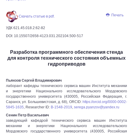
Печать
Скачать статью в pdf.
УДК 621.45.018.2:62-82
DOI: 10.15507/2658-4123.031.202104.500-517
Разработка программного обеспечения стенда
для контроля технического состояния объемных
гидроприводов
Пьянзов Сергей Владимирович
лаборант кафедры технического сервиса машин Института механики
и энергетики Национального исследовательского Мордовского
государственного университета (430005, Российская Федерация, г.
Саранск, ул. Большевистская, д. 68), ORCID:
https://orcid.org/0000-0002-
5845-1635
, Researcher ID:
B-1548-2019
,
serega.pyanzov@yandex.ru
Сенин Петр Васильевич
заведующий кафедрой технического сервиса машин Института
механики и энергетики Национального исследовательского
Мордовского государственного университета (430005, Российская