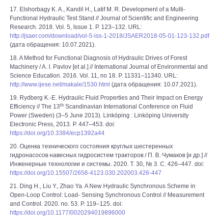
17. Elshorbagy K. A., Kandil H., Latif M. R. Development of a Multi-
Functional Hydraulic Test Stand // Journal of Scientific and Engineering
Research. 2018. Vol. 5, Issue 1. P. 123–132. URL:
http://jsaer.com/download/vol-5-iss-1-2018/JSAER2018-05-01-123-132.pdf
(дата обращения: 10.07.2021).
18. A Method for Functional Diagnosis of Hydraulic Drives of Forest
Machinery / A. I. Pavlov [et al.] // International Journal of Environmental and
Science Education. 2016. Vol. 11, no 18. P. 11331–11340. URL:
http://www.ijese.net/makale/1530.html
(дата обращения: 10.07.2021).
19. Rydberg K.-E. Hydraulic Fluid Properties and Their Impact on Energy
th
Efficiency // The 13
Scandinavian International Conference on Fluid
Power (Sweden) (3–5 June 2013). Linköping : Linköping University
Electronic Press, 2013. P. 447–453. doi:
https://doi.org/10.3384/ecp1392a44
20. Оценка технического состояния круглых шестеренных
гидронасосов навесных гидросистем тракторов / П. В. Чумаков [и др.] //
Инженерные технологии и системы. 2020. Т. 30, № 3. С. 426–447. doi:
https://doi.org/10.15507/2658-4123.030.202003.426-447
21. Ding H., Liu Y., Zhao Ya. A New Hydraulic Synchronous Scheme in
Open-Loop Control: Load- Sensing Synchronous Control // Measurement
and Control. 2020. no. 53. P. 119–125. doi:
https://doi.org/10.1177/0020294019896000