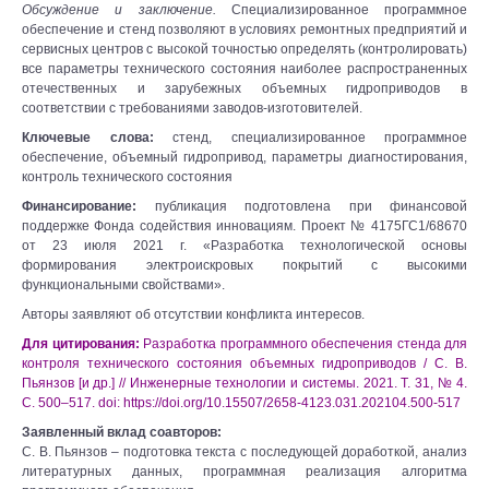
Обсуждение и заключение.
Специализированное программное
обеспечение и стенд позволяют в условиях ремонтных предприятий и
сервисных центров с высокой точностью определять (контролировать)
все параметры технического состояния наиболее распространенных
отечественных и зарубежных объемных гидроприводов в
соответствии с требованиями заводов-изготовителей.
Ключевые слова:
стенд, специализированное программное
обеспечение, объемный гидропривод, параметры диагностирования,
контроль технического состояния
Финансирование:
публикация подготовлена при финансовой
поддержке Фонда содействия инновациям. Проект № 4175ГС1/68670
от 23 июля 2021 г. «Разработка технологической основы
формирования электроискровых покрытий с высокими
функциональными свойствами».
Авторы заявляют об отсутствии конфликта интересов.
Для цитирования:
Разработка программного обеспечения стенда для
контроля технического состояния объемных гидроприводов / С. В.
Пьянзов [и др.] // Инженерные технологии и системы. 2021. Т. 31, № 4.
С. 500–517. doi: https://doi.org/10.15507/2658-4123.031.202104.500-517
Заявленный вклад соавторов:
С. В. Пьянзов – подготовка текста с последующей доработкой, анализ
литературных данных, программная реализация алгоритма