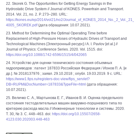
22. Skorek G. The Opportunities for Getting Energy Savings in the
Hydrostatic Drive System // Journal of KONES. Powertrain and Transport.
2014. Vol. 21, no. 2. P. 273–280. URL:
https://kones.eu/ep/2014/vol21/no2/Journal_of_KONES_2014_No._2_Vol._2
4005_SKOREK.pdf
(дата обращения: 10.07.2021).
23. Method for Determining the Optimal Operating Time before
Replacement of High-Pressure Hoses of Hydraulic Drives of Transport and
Technological Machines [Электронный ресурс] / A. I. Pavlov [et al.] //
Journal of Physics: Conference Series. 2020. Vol. 1515. doi:
https://doi.org/10.1088/1742-6596/1515/4/042065
24. Устройство для оценки технического состояния объемных
гидроприводов : патент 187833 Российская Федерация / Ионов П. А. [и
др.]. № 2018137976 ; заявл. 29.10.2018 ; опубл. 19.03.2019. 9 с. URL:
https://www1.fips.ru/registers-doc-view/fips_servlet?
DB=RUPM&DocNumber=187833&TypeFile=html
(дата обращения:
10.07.2021).
25. Величко С. А., Мартынова Е. Г., Иванов В. И. Оценка предельного
состояния тестоделительных машин вакуумно-поршневого типа по
критерию расхода масла // Инженерные технологии и системы. 2020.
Т. 30, № 3. С. 448–463. doi:
https://doi.org/10.15507/2658-
4123.030.202003.448-463