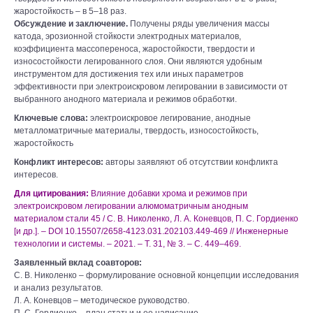
жаростойкость – в 5–18 раз.
Обсуждение и заключение.
Получены ряды увеличения массы
катода, эрозионной стойкости электродных материалов,
коэффициента массопереноса, жаростойкости, твердости и
износостойкости легированного слоя. Они являются удобным
инструментом для достижения тех или иных параметров
эффективности при электроискровом легировании в зависимости от
выбранного анодного материала и режимов обработки.
Ключевые слова:
электроискровое легирование, анодные
металломатричные материалы, твердость, износостойкость,
жаростойкость
Конфликт интересов:
авторы заявляют об отсутствии конфликта
интересов.
Для цитирования:
Влияние добавки хрома и режимов при
электроискровом легировании алюмоматричным анодным
материалом стали 45 / С. В. Николенко, Л. А. Коневцов, П. С. Гордиенко
[и др.]. – DOI 10.15507/2658-4123.031.202103.449-469 // Инженерные
технологии и системы. – 2021. – Т. 31, № 3. – С. 449–469.
Заявленный вклад соавторов:
С. В. Николенко – формулирование основной концепции исследования
и анализ результатов.
Л. А. Коневцов – методическое руководство.