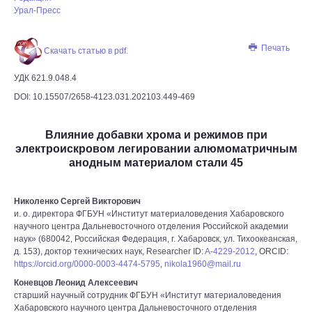
Урал-Пресс
Печать
Скачать статью в pdf.
УДК 621.9.048.4
DOI: 10.15507/2658-4123.031.202103.449-469
Влияние добавки хрома и режимов при
электроискровом легировании алюмоматричным
анодным материалом стали 45
Николенко Сергей Викторович
и. о. директора ФГБУН «Институт материаловедения Хабаровского
научного центра Дальневосточного отделения Российской академии
наук» (680042, Российская Федерация, г. Хабаровск, ул. Тихоокеанская,
д. 153), доктор технических наук, Researcher ID:
A-4229-2012
, ORCID:
https://orcid.org/0000-0003-4474-5795
,
nikola1960@mail.ru
Коневцов Леонид Алексеевич
старший научный сотрудник ФГБУН «Институт материаловедения
Хабаровского научного центра Дальневосточного отделения