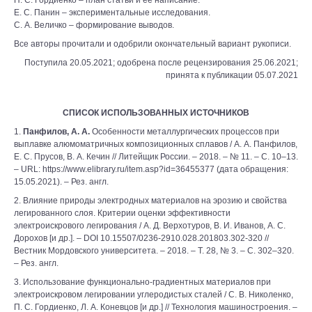
П. С. Гордиенко – план статьи и ее написание.
Е. С. Панин – экспериментальные исследования.
С. А. Величко – формирование выводов.
Все авторы прочитали и одобрили окончательный вариант рукописи.
Поступила 20.05.2021; одобрена после рецензирования 25.06.2021;
принята к публикации 05.07.2021
СПИСОК ИСПОЛЬЗОВАННЫХ ИСТОЧНИКОВ
1.
Панфилов, А. А.
Особенности металлургических процессов при
выплавке алюмоматричных композиционных сплавов / А. А. Панфилов,
Е. С. Прусов, В. А. Кечин // Литейщик России. – 2018. – № 11. – С. 10–13.
– URL: https://www.elibrary.ru/item.asp?id=36455377 (дата обращения:
15.05.2021). – Рез. англ.
2. Влияние природы электродных материалов на эрозию и свойства
легированного слоя. Критерии оценки эффективности
электроискрового легирования / А. Д. Верхотуров, В. И. Иванов, А. С.
Дорохов [и др.]. – DOI 10.15507/0236-2910.028.201803.302-320 //
Вестник Мордовского университета. – 2018. – Т. 28, № 3. – С. 302–320.
– Рез. англ.
3. Использование функционально-градиентных материалов при
электроискровом легировании углеродистых сталей / С. В. Николенко,
П. С. Гордиенко, Л. А. Коневцов [и др.] // Технология машиностроения. –