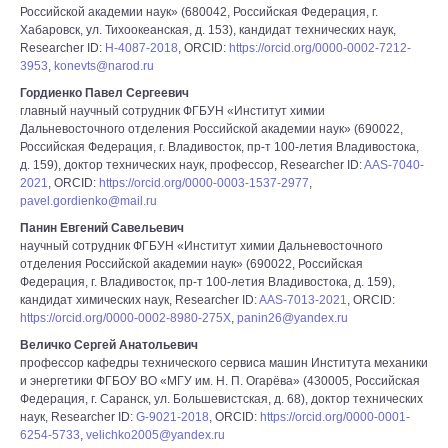
Российской академии наук» (680042, Российская Федерация, г.
Хабаровск, ул. Тихоокеанская, д. 153), кандидат технических наук,
Researcher ID:
H-4087-2018
, ORCID:
https://orcid.org/0000-0002-7212-
3953
,
konevts@narod.ru
Гордиенко Павел Сергеевич
главный научный сотрудник ФГБУН «Институт химии
Дальневосточного отделения Российской академии наук» (690022,
Российская Федерация, г. Владивосток, пр-т 100-летия Владивостока,
д. 159), доктор технических наук, профессор, Researcher ID:
AAS-7040-
2021
, ORCID:
https://orcid.org/0000-0003-1537-2977
,
pavel.gordienko@mail.ru
Панин Евгений Савельевич
научный сотрудник ФГБУН «Институт химии Дальневосточного
отделения Российской академии наук» (690022, Российская
Федерация, г. Владивосток, пр-т 100-летия Владивостока, д. 159),
кандидат химических наук, Researcher ID:
AAS-7013-2021
, ORCID:
https://orcid.org/0000-0002-8980-275X
,
panin26@yandex.ru
Величко Сергей Анатольевич
профессор кафедры технического сервиса машин Института механики
и энергетики ФГБОУ ВО «МГУ им. Н. П. Огарёва» (430005, Российская
Федерация, г. Саранск, ул. Большевистская, д. 68), доктор технических
наук, Researcher ID:
G-9021-2018
, ORCID:
https://orcid.org/0000-0001-
6254-5733
,
velichko2005@yandex.ru