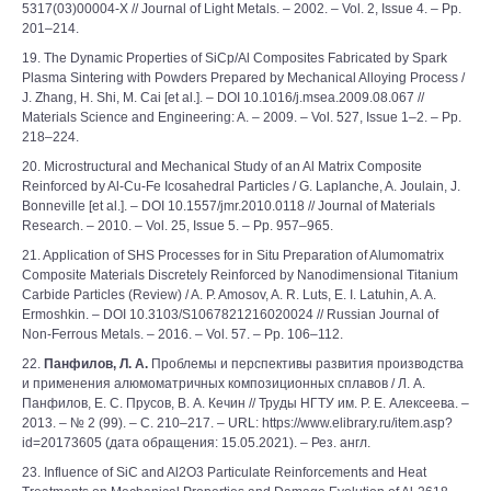
5317(03)00004-X // Journal of Light Metals. – 2002. – Vol. 2, Issue 4. – Pp.
201–214.
19. The Dynamic Properties of SiCp/Al Composites Fabricated by Spark
Plasma Sintering with Powders Prepared by Mechanical Alloying Process /
J. Zhang, H. Shi, M. Cai [et al.]. – DOI 10.1016/j.msea.2009.08.067 //
Materials Science and Engineering: A. – 2009. – Vol. 527, Issue 1–2. – Pp.
218–224.
20. Microstructural and Mechanical Study of an Al Matrix Composite
Reinforced by Al-Cu-Fe Icosahedral Particles / G. Laplanche, A. Joulain, J.
Bonneville [et al.]. – DOI 10.1557/jmr.2010.0118 // Journal of Materials
Research. – 2010. – Vol. 25, Issue 5. – Pp. 957–965.
21. Application of SHS Processes for in Situ Preparation of Alumomatrix
Composite Materials Discretely Reinforced by Nanodimensional Titanium
Carbide Particles (Review) / A. P. Amosov, A. R. Luts, E. I. Latuhin, A. A.
Ermoshkin. – DOI 10.3103/S1067821216020024 // Russian Journal of
Non-Ferrous Metals. – 2016. – Vol. 57. – Pp. 106–112.
22.
Панфилов, Л. А.
Проблемы и перспективы развития производства
и применения алюмоматричных композиционных сплавов / Л. А.
Панфилов, Е. С. Прусов, В. А. Кечин // Труды НГТУ им. Р. Е. Алексеева. –
2013. – № 2 (99). – С. 210–217. – URL: https://www.elibrary.ru/item.asp?
id=20173605 (дата обращения: 15.05.2021). – Рез. англ.
23. Influence of SiC and Al2O3 Particulate Reinforcements and Heat