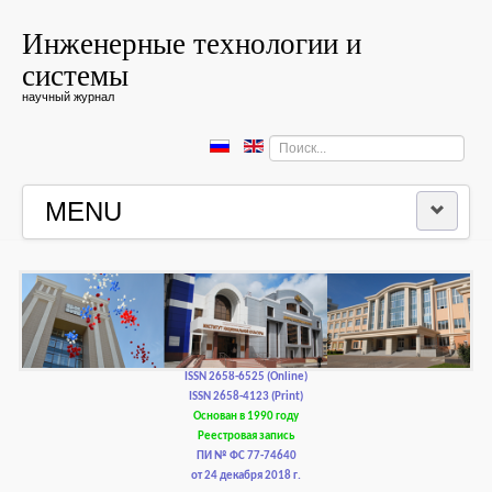
Инженерные технологии и
системы
научный журнал
Искать...
MENU
ГЛАВНАЯ
РЕДКОЛЛЕГИЯ
РЕДАКЦИОННАЯ ПОЛИТИКА И ЭТИКА
ISSN 2658-6525 (Online)
ISSN 2658-4123 (Print)
Основан в 1990 году
КОНТАКТЫ
Реестровая запись
ПИ № ФС 77-74640
от 24 декабря 2018 г.