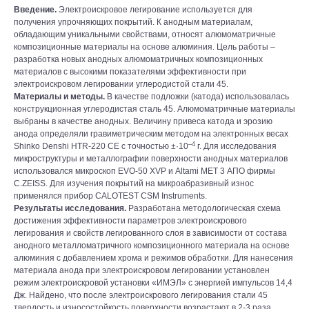
Введение.
Электроискровое легирование используется для
получения упрочняющих покрытий. К анодным материалам,
обладающим уникальными свойствами, относят алюмоматричные
композиционные материалы на основе алюминия. Цель работы –
разработка новых анодных алюмоматричных композиционных
материалов с высокими показателями эффективности при
электроискровом легировании углеродистой стали 45.
Материалы и методы.
В качестве подложки (катода) использовалась
конструкционная углеродистая сталь 45. Алюмоматричные материалы
выбраны в качестве анодных. Величину привеса катода и эрозию
анода определяли гравиметрическим методом на электронных весах
–4
Shinko Denshi HTR-220 CE с точностью ±·10
г. Для исследования
микроструктуры и металлографии поверхности анодных материалов
использовался микроскоп EVO-50 XVP и Altami МЕТ 3 АПО фирмы
С.ZEISS. Для изучения покрытий на микроабразивный износ
применялся прибор CALOTEST CSM Instruments.
Результаты исследования.
Разработана методологическая схема
достижения эффективности параметров электроискрового
легирования и свойств легированного слоя в зависимости от состава
анодного металломатричного композиционного материала на основе
алюминия с добавлением хрома и режимов обработки. Для нанесения
материала анода при электроискровом легировании установлен
режим электроискровой установки «ИМЭЛ» с энергией импульсов 14,4
Дж. Найдено, что после электроискрового легирования стали 45
твердость и износостойкость поверхности возрастают в 2-3 раза,