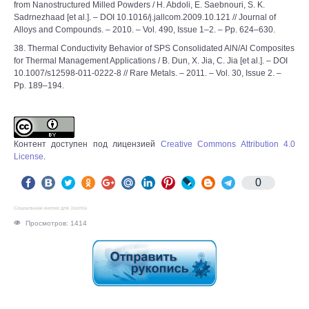
from Nanostructured Milled Powders / H. Abdoli, E. Saebnouri, S. K.
Sadrnezhaad [et al.]. – DOI 10.1016/j.jallcom.2009.10.121 // Journal of
Alloys and Compounds. – 2010. – Vol. 490, Issue 1–2. – Pp. 624–630.
38. Thermal Conductivity Behavior of SPS Consolidated AlN/Al Composites
for Thermal Management Applications / B. Dun, X. Jia, C. Jia [et al.]. – DOI
10.1007/s12598-011-0222-8 // Rare Metals. – 2011. – Vol. 30, Issue 2. –
Pp. 189–194.
Контент доступен под лицензией
Creative Commons Attribution 4.0
License
.
0
Социальные кнопки для Joomla
Просмотров: 1414