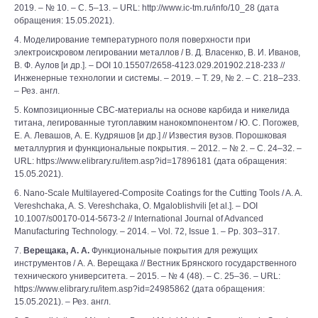
2019. – № 10. – С. 5–13. – URL: http://www.ic-tm.ru/info/10_28 (дата
обращения: 15.05.2021).
4. Моделирование температурного поля поверхности при
электроискровом легировании металлов / В. Д. Власенко, В. И. Иванов,
В. Ф. Аулов [и др.]. – DOI 10.15507/2658-4123.029.201902.218-233 //
Инженерные технологии и системы. – 2019. – Т. 29, № 2. – С. 218–233.
– Рез. англ.
5. Композиционные СВС-материалы на основе карбида и никелида
титана, легированные тугоплавким нанокомпонентом / Ю. С. Погожев,
Е. А. Левашов, A. Е. Кудряшов [и др.] // Известия вузов. Порошковая
металлургия и функциональные покрытия. – 2012. – № 2. – С. 24–32. –
URL: https://www.elibrary.ru/item.asp?id=17896181 (дата обращения:
15.05.2021).
6. Nano-Scale Multilayered-Composite Coatings for the Cutting Tools / A. A.
Vereshchaka, A. S. Vereshchaka, O. Mgaloblishvili [et al.]. – DOI
10.1007/s00170-014-5673-2 // International Journal of Advanced
Manufacturing Technology. – 2014. – Vol. 72, Issue 1. – Pp. 303–317.
7.
Верещака, А. А.
Функциональные покрытия для режущих
инструментов / А. А. Верещака // Вестник Брянского государственного
технического университета. – 2015. – № 4 (48). – С. 25–36. – URL:
https://www.elibrary.ru/item.asp?id=24985862 (дата обращения:
15.05.2021). – Рез. англ.