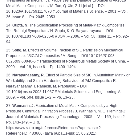
Treatments on Mechanical Properties and Damage Evolution of Al-2618
Metal Matrix Composites / M. Tan, Q. Xin, Z. Li [et al.]. – DOI
10.1023/A:1017591117670 // Journal of Materials Science. – 2001. – Vol.
36, Issue 8. – Pp. 2045–2053.
24.
Gupta, N.
The Solidification Processing of Metal-Matrix Composites:
The Rohatgi Symposium / N. Gupta, K. G. Satyanarayana. – DOI
10.1007/s11837-006-0236-0 // JOM. – 2006. – Vol. 58, Issue 11. – Pp. 92–
94.
25.
Song, M.
Effects of Volume Fraction of SiC Particles on Mechanical
Properties of SiC/Al Composites / M. Song. – DOI 10.1016/S1003-
6326(09)60040-6 // Transactions of Nonferrous Metals Society of China. –
2009. – Vol. 19, Issue 6. – Pp. 1400–1404.
26.
Narayanasamy, R.
Effect of Particle Size of SiC in Aluminium Matrix on
Workability and Strain Hardening Behaviour of P/M Composite / R.
Narayanasamy, T. Ramesh, M. Prabhakar. – DOI
10.1016/j.msea.2008.11.037 // Materials Science and Engineering: A. –
2009. – Vol. 504, Issue 1–2. – Pp. 13–23.
27.
Wannasin, J.
Fabrication of Metal Matrix Composites by a High-
Pressure Centrifugal Infiltration Process / J. Wannasin, M. C. Flemings //
Journal of Materials Processing Technology. – 2005. – Vol. 169, Issue 2. –
Рp. 143–149. – URL:
https://www.scirp.org/reference/ReferencesPapers.aspx?
ReferenceID=483666 (дата обращения: 15.05.2021).