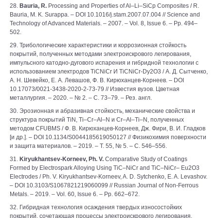
28.
Bauria, R.
Processing and Properties of Al–Li–SiСp Composites / R.
Bauria, M. K. Surappa. – DOI 10.1016/j.stam.2007.07.004 // Science and
Technology of Advanced Materials. – 2007. – Vol. 8, Issue 6. – Pp. 494–
502.
29. Трибологические характеристики и коррозионная стойкость
покрытий, полученных методами электроискрового легирования,
импульсного катодно-дугового испарения и гибридной технологии с
использованием электродов TiCNiCr И TiCNiCr-Dy2O3 / А. Д. Сытченко,
А. Н. Шевейко, Е. А. Левашов, Ф. В. Кирюханцев-Корнеев. – DOI
10.17073/0021-3438-2020-2-73-79 // Известия вузов. Цветная
металлургия. – 2020. – № 2. – С. 73–79. – Рез. англ.
30. Эрозионная и абразивная стойкость, механические свойства и
структура покрытий TiN, Ti–Cr–Al–N и Cr–Al–Ti–N, полученных
методом CFUBMS / Ф. В. Кирюханцев-Корнеев, Дж. Фири, В. И. Гладков
[и др.]. – DOI 10.1134/S0044185619050127 // Физикохимия поверхности
и защита материалов. – 2019. – Т. 55, № 5. – С. 546–556.
31.
Kiryukhantsev-Korneev, Ph. V.
Comparative Study of Coatings
Formed by Electrospark Alloying Using TiC–NiCr and TiC–NiCr– Eu2O3
Electrodes / Ph. V. Kiryukhantsev-Korneev, A. D. Sytchenko, E. A. Levashov.
– DOI 10.3103/S1067821219060099 // Russian Journal of Non-Ferrous
Metals. – 2019. – Vol. 60, Issue 6. – Pp. 662–672.
32. Гибридная технология осаждения твердых износостойких
покрытий, сочетающая процессы электроискрового легирования,