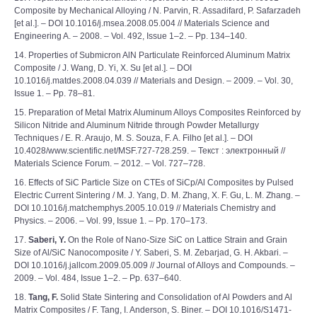
Composite by Mechanical Alloying / N. Parvin, R. Assadifard, P. Safarzadeh
[et al.]. – DOI 10.1016/j.msea.2008.05.004 // Materials Science and
Engineering A. – 2008. – Vol. 492, Issue 1–2. – Pp. 134–140.
14. Properties of Submicron AlN Particulate Reinforced Aluminum Matrix
Composite / J. Wang, D. Yi, X. Su [et al.]. – DOI
10.1016/j.matdes.2008.04.039 // Materials and Design. – 2009. – Vol. 30,
Issue 1. – Pp. 78–81.
15. Preparation of Metal Matrix Aluminum Alloys Composites Reinforced by
Silicon Nitride and Aluminum Nitride through Powder Metallurgy
Techniques / E. R. Araujo, M. S. Souza, F. A. Filho [et al.]. – DOI
10.4028/www.scientific.net/MSF.727-728.259. – Текст : электронный //
Materials Science Forum. – 2012. – Vol. 727–728.
16. Effects of SiC Particle Size on CTEs of SiCp/Al Composites by Pulsed
Electric Current Sintering / M. J. Yang, D. M. Zhang, X. F. Gu, L. M. Zhang. –
DOI 10.1016/j.matchemphys.2005.10.019 // Materials Chemistry and
Physics. – 2006. – Vol. 99, Issue 1. – Pp. 170–173.
17.
Saberi, Y.
On the Role of Nano-Size SiC on Lattice Strain and Grain
Size of Al/SiC Nanocomposite / Y. Saberi, S. M. Zebarjad, G. H. Akbari. –
DOI 10.1016/j.jallcom.2009.05.009 // Journal of Alloys and Compounds. –
2009. – Vol. 484, Issue 1–2. – Pp. 637–640.
18.
Tang, F.
Solid State Sintering and Consolidation of Al Powders and Al
Matrix Composites / F. Tang, I. Anderson, S. Biner. – DOI 10.1016/S1471-