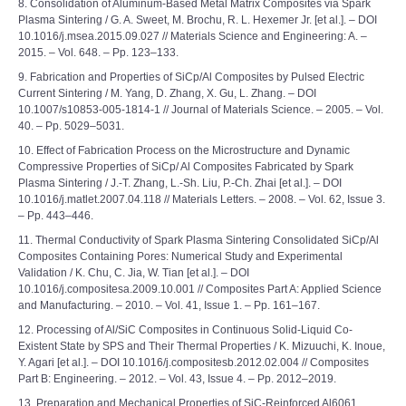
8. Consolidation of Aluminum-Based Metal Matrix Composites via Spark
Plasma Sintering / G. A. Sweet, M. Brochu, R. L. Hexemer Jr. [et al.]. – DOI
10.1016/j.msea.2015.09.027 // Materials Science and Engineering: A. –
2015. – Vol. 648. – Pp. 123–133.
9. Fabrication and Properties of SiCp/Al Composites by Pulsed Electric
Current Sintering / M. Yang, D. Zhang, X. Gu, L. Zhang. – DOI
10.1007/s10853-005-1814-1 // Journal of Materials Science. – 2005. – Vol.
40. – Pp. 5029–5031.
10. Effect of Fabrication Process on the Microstructure and Dynamic
Compressive Properties of SiСp/ Al Composites Fabricated by Spark
Plasma Sintering / J.-T. Zhang, L.-Sh. Liu, P.-Ch. Zhai [et al.]. – DOI
10.1016/j.matlet.2007.04.118 // Materials Letters. – 2008. – Vol. 62, Issue 3.
– Pp. 443–446.
11. Thermal Conductivity of Spark Plasma Sintering Consolidated SiCp/Al
Composites Containing Pores: Numerical Study and Experimental
Validation / K. Chu, C. Jia, W. Tian [et al.]. – DOI
10.1016/j.compositesa.2009.10.001 // Composites Part A: Applied Science
and Manufacturing. – 2010. – Vol. 41, Issue 1. – Pp. 161–167.
12. Processing of Al/SiC Composites in Continuous Solid-Liquid Co-
Existent State by SPS and Their Thermal Properties / K. Mizuuchi, K. Inoue,
Y. Agari [et al.]. – DOI 10.1016/j.compositesb.2012.02.004 // Composites
Part B: Engineering. – 2012. – Vol. 43, Issue 4. – Pp. 2012–2019.
13. Preparation and Mechanical Properties of SiC-Reinforced Al6061