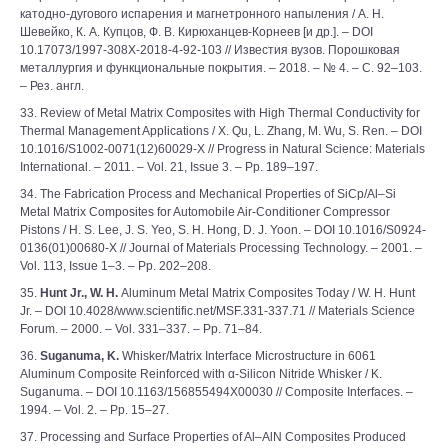
катодно-дугового испарения и магнетронного напыления / А. Н.
Шевейко, К. А. Купцов, Ф. В. Кирюханцев-Корнеев [и др.]. – DOI
10.17073/1997-308X-2018-4-92-103 // Известия вузов. Порошковая
металлургия и функциональные покрытия. – 2018. – № 4. – С. 92–103.
– Рез. англ.
33. Review of Metal Matrix Composites with High Thermal Conductivity for
Thermal Management Applications / X. Qu, L. Zhang, M. Wu, S. Ren. – DOI
10.1016/S1002-0071(12)60029-X // Progress in Natural Science: Materials
International. – 2011. – Vol. 21, Issue 3. – Pp. 189–197.
34. The Fabrication Process and Mechanical Properties of SiCp/Al–Si
Metal Matrix Composites for Automobile Air-Conditioner Compressor
Pistons / H. S. Lee, J. S. Yeo, S. H. Hong, D. J. Yoon. – DOI 10.1016/S0924-
0136(01)00680-X // Journal of Materials Processing Technology. – 2001. –
Vol. 113, Issue 1–3. – Pp. 202–208.
35.
Hunt Jr., W. H.
Aluminum Metal Matrix Composites Today / W. H. Hunt
Jr. – DOI 10.4028/www.scientific.net/MSF.331-337.71 // Materials Science
Forum. – 2000. – Vol. 331–337. – Pp. 71–84.
36.
Suganuma, K.
Whisker/Matrix Interface Microstructure in 6061
Aluminum Composite Reinforced with α-Silicon Nitride Whisker / K.
Suganuma. ‒ DOI 10.1163/156855494X00030 // Composite Interfaces. –
1994. – Vol. 2. – Pp. 15–27.
37. Processing and Surface Properties of Al–AlN Composites Produced