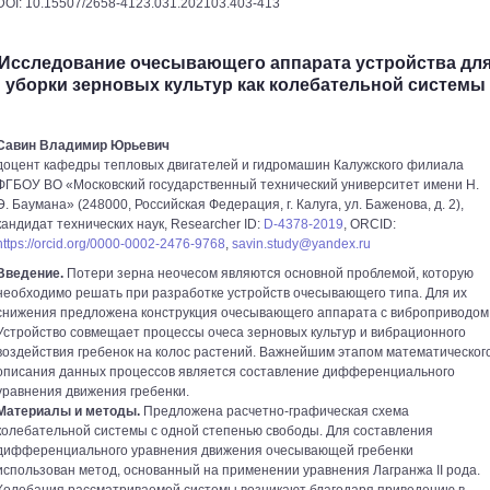
DOI: 10.15507/2658-4123.031.202103.403-413
Исследование очесывающего аппарата устройства дл
уборки зерновых культур как колебательной системы
Савин Владимир Юрьевич
доцент кафедры тепловых двигателей и гидромашин Калужского филиала
ФГБОУ ВО «Московский государственный технический университет имени Н.
Э. Баумана» (248000, Российская Федерация, г. Калуга, ул. Баженова, д. 2),
кандидат технических наук, Researcher ID:
D-4378-2019
, ORCID:
https://orcid.org/0000-0002-2476-9768
,
savin.study@yandex.ru
Введение.
Потери зерна неочесом являются основной проблемой, которую
необходимо решать при разработке устройств очесывающего типа. Для их
снижения предложена конструкция очесывающего аппарата с виброприводом
Устройство совмещает процессы очеса зерновых культур и вибрационного
воздействия гребенок на колос растений. Важнейшим этапом математическог
описания данных процессов является составление дифференциального
уравнения движения гребенки.
Материалы и методы.
Предложена расчетно-графическая схема
колебательной системы с одной степенью свободы. Для составления
дифференциального уравнения движения очесывающей гребенки
использован метод, основанный на применении уравнения Лагранжа II рода.