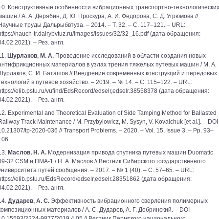
10. Конструктивные особенности вибрационных транспортно-технологически
машин / А. А. Дерябин, Д. Ю. Проскура, А. И. Федорова, С. Д. Угрюмова //
Научные труды Дальрыбвтуза. – 2014. – Т. 32. – С. 117–121. – URL:
https://nauch-tr.dalrybvtuz.ru/images/Issues/32/32_16.pdf (дата обращения:
04.02.2021). – Рез. англ.
11.
Шурлаков, М. А.
Проведение исследований в области создания новых
антифрикционных материалов в узлах трения тяжелых путевых машин / М. А.
Шурлаков, С. И. Баташов // Внедрение современных конструкций и передовых
технологий в путевое хозяйство. – 2019. – № 14. – С. 115–122. – URL:
https://elib.pstu.ru/vufind/EdsRecord/edselr,edselr.38558378 (дата обращения:
04.02.2021). – Рез. англ.
12. Experimental and Theoretical Evaluation of Side Tamping Method for Ballasted
Railway Track Maintenance / М. Przybylowicz, М. Sysyn, V. Kovalchuk [et al.]. – DOI
10.21307/tp-2020-036 // Transport Problems. – 2020. – Vol. 15, Issue 3. – Pp. 93–
106.
13.
Маслов, Н. А.
Модернизация привода спутника путевых машин Duomatic
09-32 CSM и ПМА-1 / Н. А. Маслов // Вестник Сибирского государственного
университета путей сообщения. – 2017. – № 1 (40). – С. 57–65. – URL:
https://elib.pstu.ru/EdsRecord/edselr,edselr.28351862 (дата обращения:
04.02.2021). – Рез. англ.
14.
Дударев, А. С.
Эффективность вибрационного сверления полимерных
композиционных материалов / А. С. Дударев, А. Г. Добринский. – DOI
10.15593/2224-9877/2019.4.05 // Вестник Пермского национального