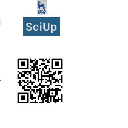
;
1
.
–