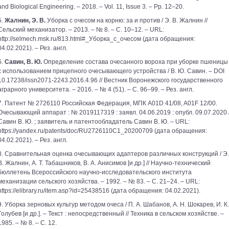
and Biological Engineering. – 2018. – Vol. 11, Issue 3. – Pp. 12–20.
5.
Жалнин, Э. В.
Уборка с очесом на корню: за и против / Э. В. Жалнин //
Сельский механизатор. – 2013. – № 8. – С. 10–12. – URL:
http://selmech.msk.ru/813.html#_Уборка_с_очесом (дата обращения:
04.02.2021). – Рез. англ.
6.
Савин, В. Ю.
Определение состава очесанного вороха при уборке пшеницы
с использованием прицепного очесывающего устройства / В. Ю. Савин. – DOI
10.17238/issn2071-2243.2016.4.96 // Вестник Воронежского государственного
аграрного университета. – 2016. – № 4 (51). – С. 96–99. – Рез. англ.
7. Патент № 2726110 Российская Федерация, МПК A01D 41/08, A01F 12/00.
Очесывающий аппарат : № 2019117319 : заявл. 04.06.2019 : опубл. 09.07.2020 
Савин В. Ю. ; заявитель и патентообладатель Савин В. Ю. – URL:
https://yandex.ru/patents/doc/RU2726110C1_20200709 (дата обращения:
04.02.2021). – Рез. англ.
8. Сравнительная оценка очесывающих адаптеров различных конструкций / Э.
В. Жалнин, А. Т. Табашников, В. А. Анисимов [и др.] // Научно-технический
бюллетень Всероссийского научно-исследовательского института
механизации сельского хозяйства. – 1992. – № 83. – С. 21–24. – URL:
https://elibrary.ru/item.asp?id=25438516 (дата обращения: 04.02.2021).
9. Уборка зерновых культур методом очеса / П. А. Шабанов, А. Н. Шокарев, И. К.
Голубев [и др.]. – Текст : непосредственный // Техника в сельском хозяйстве. –
1985. – № 8. – С. 12.