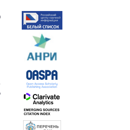
я
.
о