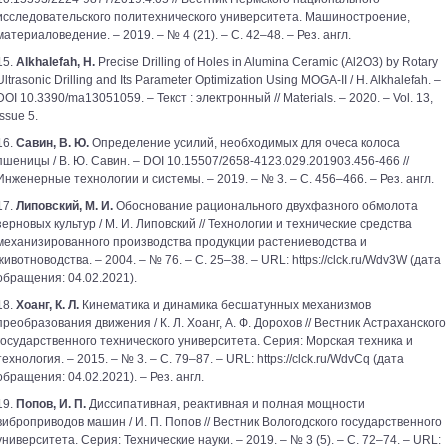
исследовательского политехнического университета. Машиностроение,
материаловедение. – 2019. ‒ № 4 (21). – С. 42–48. – Рез. англ.
15.
Alkhalefah, H.
Precise Drilling of Holes in Alumina Ceramic (Al2O3) by Rotary
Ultrasonic Drilling and Its Parameter Optimization Using MOGA-II / H. Alkhalefah. –
DOI 10.3390/ma13051059. – Текст : электронный // Materials. – 2020. – Vol. 13,
Issue 5.
16.
Савин, В. Ю.
Определение усилий, необходимых для очеса колоса
пшеницы / В. Ю. Савин. – DOI 10.15507/2658-4123.029.201903.456-466 //
Инженерные технологии и системы. – 2019. – № 3. – С. 456–466. – Рез. англ.
17.
Липовский, М. И.
Обоснование рационального двухфазного обмолота
зерновых культур / М. И. Липовский // Технологии и технические средства
механизированного производства продукции растениеводства и
животноводства. – 2004. – № 76. – С. 25–38. – URL: https://clck.ru/Wdv3W (дата
обращения: 04.02.2021).
18.
Хоанг, К. Л.
Кинематика и динамика бесшатунных механизмов
преобразования движения / К. Л. Хоанг, А. Ф. Дорохов // Вестник Астраханского
государственного технического университета. Серия: Морская техника и
технология. – 2015. – № 3. – С. 79–87. – URL: https://clck.ru/WdvCq (дата
обращения: 04.02.2021). – Рез. англ.
19.
Попов, И. П.
Диссипативная, реактивная и полная мощности
виброприводов машин / И. П. Попов // Вестник Вологодского государственного
университета. Серия: Технические науки. – 2019. – № 3 (5). – С. 72–74. – URL: