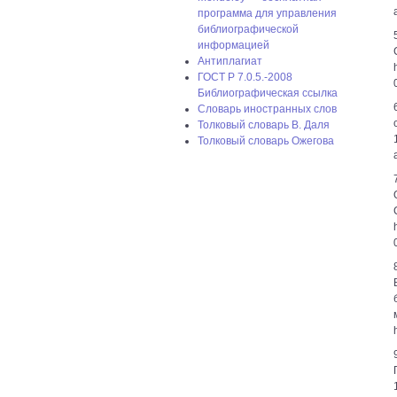
программа для управления
библиографической
информацией
Антиплагиат
ГОСТ P 7.0.5.-2008
Библиографическая ссылка
Словарь иностранных слов
Толковый словарь В. Даля
Толковый словарь Ожегова