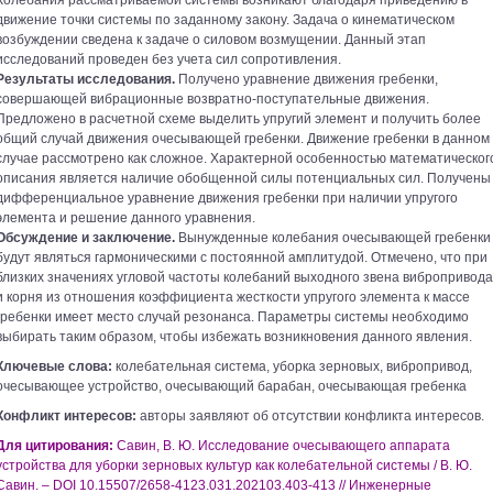
Колебания рассматриваемой системы возникают благодаря приведению в
движение точки системы по заданному закону. Задача о кинематическом
возбуждении сведена к задаче о силовом возмущении. Данный этап
исследований проведен без учета сил сопротивления.
Результаты исследования.
Получено уравнение движения гребенки,
совершающей вибрационные возвратно-поступательные движения.
Предложено в расчетной схеме выделить упругий элемент и получить более
общий случай движения очесывающей гребенки. Движение гребенки в данном
случае рассмотрено как сложное. Характерной особенностью математическог
описания является наличие обобщенной силы потенциальных сил. Получены
дифференциальное уравнение движения гребенки при наличии упругого
элемента и решение данного уравнения.
Обсуждение и заключение.
Вынужденные колебания очесывающей гребенки
будут являться гармоническими с постоянной амплитудой. Отмечено, что при
близких значениях угловой частоты колебаний выходного звена вибропривода
и корня из отношения коэффициента жесткости упругого элемента к массе
гребенки имеет место случай резонанса. Параметры системы необходимо
выбирать таким образом, чтобы избежать возникновения данного явления.
Ключевые слова:
колебательная система, уборка зерновых, вибропривод,
очесывающее устройство, очесывающий барабан, очесывающая гребенка
Конфликт интересов:
авторы заявляют об отсутствии конфликта интересов.
Для цитирования:
Савин, В. Ю. Исследование очесывающего аппарата
устройства для уборки зерновых культур как колебательной системы / В. Ю.
Савин. – DOI 10.15507/2658-4123.031.202103.403-413 // Инженерные