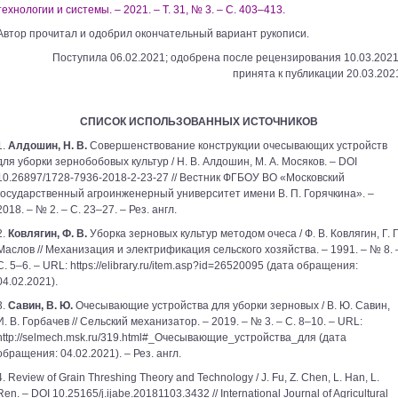
технологии и системы. – 2021. – Т. 31, № 3. – С. 403–413.
Автор прочитал и одобрил окончательный вариант рукописи.
Поступила 06.02.2021; одобрена после рецензирования 10.03.2021
принята к публикации 20.03.202
СПИСОК ИСПОЛЬЗОВАННЫХ ИСТОЧНИКОВ
1.
Алдошин, Н. В.
Совершенствование конструкции очесывающих устройств
для уборки зернобобовых культур / Н. В. Алдошин, М. А. Мосяков. – DOI
10.26897/1728-7936-2018-2-23-27 // Вестник ФГБОУ ВО «Московский
государственный агроинженерный университет имени В. П. Горячкина». –
2018. – № 2. – С. 23–27. – Рез. англ.
2.
Ковлягин, Ф. В.
Уборка зерновых культур методом очеса / Ф. В. Ковлягин, Г. Г
Маслов // Механизация и электрификация сельского хозяйства. – 1991. – № 8. 
С. 5–6. – URL: https://elibrary.ru/item.asp?id=26520095 (дата обращения:
04.02.2021).
3.
Савин, В. Ю.
Очесывающие устройства для уборки зерновых / В. Ю. Савин,
И. В. Горбачев // Сельский механизатор. – 2019. – № 3. – С. 8–10. – URL:
http://selmech.msk.ru/319.html#_Очесывающие_устройства_для (дата
обращения: 04.02.2021). – Рез. англ.
4. Review of Grain Threshing Theory and Technology / J. Fu, Z. Chen, L. Han, L.
Ren. – DOI 10.25165/j.ijabe.20181103.3432 // International Journal of Agricultural