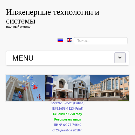
Инженерные технологии и
системы
научный журнал
Искать...
MENU
ГЛАВНАЯ
РЕДКОЛЛЕГИЯ
РЕДАКЦИОННАЯ ПОЛИТИКА И ЭТИКА
ISSN 2658-6525 (Online)
ISSN 2658-4123 (Print)
Основан в 1990 году
КОНТАКТЫ
Реестровая запись
ПИ № ФС 77-74640
от 24 декабря 2018 г.