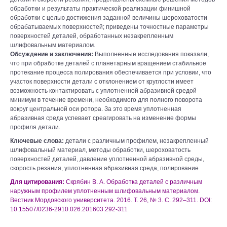
обработки и результаты практической реализации финишной
обработки с целью достижения заданной величины шероховатости
обрабатываемых поверхностей; приведены точностные параметры
поверхностей деталей, обработанных незакрепленным
шлифовальным материалом.
Обсуждение и заключения:
Выполненные исследования показали,
что при обработке деталей с планетарным вращением стабильное
протекание процесса полирования обеспечивается при условии, что
участок поверхности детали с отклонением от круглости имеет
возможность контактировать с уплотненной абразивной средой
минимум в течение времени, необходимого для полного поворота
вокруг центральной оси ротора. За это время уплотненная
абразивная среда успевает среагировать на изменение формы
профиля детали.
Ключевые слова:
детали с различным профилем, незакрепленный
шлифовальный материал, методы обработки, шероховатость
поверхностей деталей, давление уплотненной абразивной среды,
скорость резания, уплотненная абразивная среда, полирование
Для цитирования:
Скрябин В. А. Обработка деталей с различным
наружным профилем уплотненным шлифовальным материалом.
Вестник Мордовского университета. 2016. Т. 26, № 3. С. 292–311. DOI:
10.15507/0236-2910.026.201603.292-311