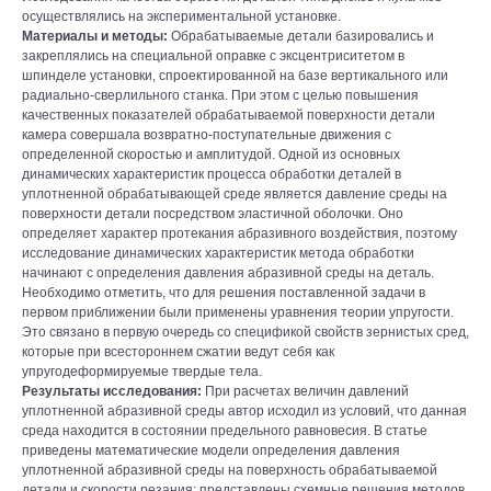
осуществлялись на экспериментальной установке.
Материалы и методы:
Обрабатываемые детали базировались и
закреплялись на специальной оправке с эксцентриситетом в
шпинделе установки, спроектированной на базе вертикального или
радиально-сверлильного станка. При этом с целью повышения
качественных показателей обрабатываемой поверхности детали
камера совершала возвратно-поступательные движения с
определенной скоростью и амплитудой. Одной из основных
динамических характеристик процесса обработки деталей в
уплотненной обрабатывающей среде является давление среды на
поверхности детали посредством эластичной оболочки. Оно
определяет характер протекания абразивного воздействия, поэтому
исследование динамических характеристик метода обработки
начинают с определения давления абразивной среды на деталь.
Необходимо отметить, что для решения поставленной задачи в
первом приближении были применены уравнения теории упругости.
Это связано в первую очередь со спецификой свойств зернистых сред,
которые при всестороннем сжатии ведут себя как
упругодеформируемые твердые тела.
Результаты исследования:
При расчетах величин давлений
уплотненной абразивной среды автор исходил из условий, что данная
среда находится в состоянии предельного равновесия. В статье
приведены математические модели определения давления
уплотненной абразивной среды на поверхность обрабатываемой
детали и скорости резания; представлены схемные решения методов