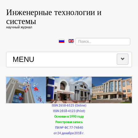
Инженерные технологии и
системы
научный журнал
Искать...
MENU
ГЛАВНАЯ
РЕДКОЛЛЕГИЯ
РЕДАКЦИОННАЯ ПОЛИТИКА И ЭТИКА
ISSN 2658-6525 (Online)
ISSN 2658-4123 (Print)
Основан в 1990 году
КОНТАКТЫ
Реестровая запись
ПИ № ФС 77-74640
от 24 декабря 2018 г.