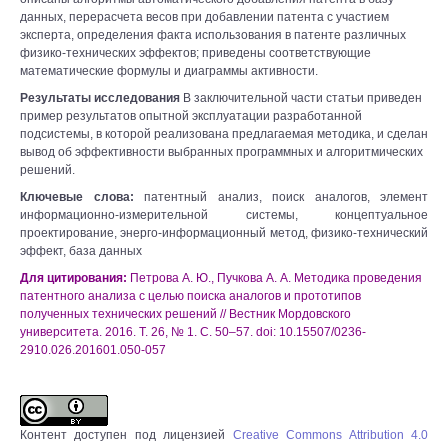
данных, перерасчета весов при добавлении патента с участием
эксперта, определения факта использования в патенте различных
физико-технических эффектов; приведены соответствующие
математические формулы и диаграммы активности.
Результаты исследования
В заключительной части статьи приведен
пример результатов опытной эксплуатации разработанной
подсистемы, в которой реализована предлагаемая методика, и сделан
вывод об эффективности выбранных программных и алгоритмических
решений.
Ключевые слова:
патентный анализ, поиск аналогов, элемент
информационно-измерительной системы, концептуальное
проектирование, энерго-информационный метод, физико-технический
эффект, база данных
Для цитирования:
Петрова А. Ю., Пучкова А. А. Методика проведения
патентного анализа с целью поиска аналогов и прототипов
полученных технических решений // Вестник Мордовского
университета. 2016. Т. 26, № 1. С. 50–57. doi: 10.15507/0236-
2910.026.201601.050-057
Контент доступен под лицензией
Creative Commons Attribution 4.0