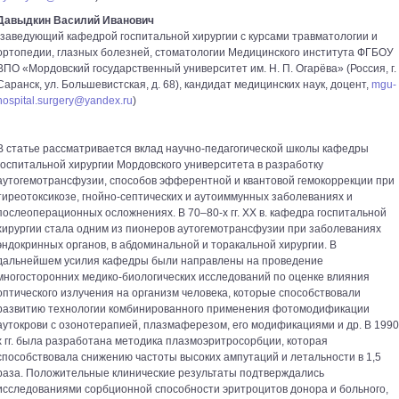
Давыдкин Василий Иванович
(заведующий кафедрой госпитальной хирургии с курсами травматологии и
ортопедии, глазных болезней, стоматологии Медицинского института ФГБОУ
ВПО «Мордовский государственный университет им. Н. П. Огарёва» (Россия, г.
Саранск, ул. Большевистская, д. 68), кандидат медицинских наук, доцент,
mgu-
hospital.surgery@yandex.ru
)
В статье рассматривается вклад научно-педагогической школы кафедры
госпитальной хирургии Мордовского университета в разработку
аутогемотрансфузии, способов эфферентной и квантовой гемокоррекции при
тиреотоксикозе, гнойно-септических и аутоиммунных заболеваниях и
послеоперационных осложнениях. В 70–80-х гг. ХХ в. кафедра госпитальной
хирургии стала одним из пионеров аутогемотрансфузии при заболеваниях
эндокринных органов, в абдоминальной и торакальной хирургии. В
дальнейшем усилия кафедры были направлены на проведение
многосторонних медико-биологических исследований по оценке влияния
оптического излучения на организм человека, которые способствовали
развитию технологии комбинированного применения фотомодификации
аутокрови с озонотерапией, плазмаферезом, его модификациями и др. В 1990
х гг. была разработана методика плазмоэритросорбции, которая
способствовала снижению частоты высоких ампутаций и летальности в 1,5
раза. Положительные клинические результаты подтверждались
исследованиями сорбционной способности эритроцитов донора и больного,