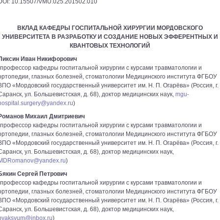
DOI: 10.15507/VMU.025.201502.010
ВКЛАД КАФЕДРЫ ГОСПИТАЛЬНОЙ ХИРУРГИИ МОРДОВСКОГО
УНИВЕРСИТЕТА В РАЗРАБОТКУ И СОЗДАНИЕ НОВЫХ ЭФФЕРЕНТНЫХ И
КВАНТОВЫХ ТЕХНОЛОГИЙ
Пиксин Иван Никифорович
(профессор кафедры госпитальной хирургии с курсами травматологии и
ортопедии, глазных болезней, стоматологии Медицинского института ФГБОУ
ВПО «Мордовский государственный университет им. Н. П. Огарёва» (Россия, г.
Саранск, ул. Большевистская, д. 68), доктор медицинских наук,
mgu-
hospital.surgery@yandex.ru
)
Романов Михаил Дмитриевич
(профессор кафедры госпитальной хирургии с курсами травматологии и
ортопедии, глазных болезней, стоматологии Медицинского института ФГБОУ
ВПО «Мордовский государственный университет им. Н. П. Огарёва» (Россия, г.
Саранск, ул. Большевистская, д. 68), доктор медицинских наук,
MDRomanov@yandex.ru
)
Бякин Сергей Петрович
(профессор кафедры госпитальной хирургии с курсами травматологии и
ортопедии, глазных болезней, стоматологии Медицинского института ФГБОУ
ВПО «Мордовский государственный университет им. Н. П. Огарёва» (Россия, г.
Саранск, ул. Большевистская, д. 68), доктор медицинских наук,
byaksyum@inbox.ru
)