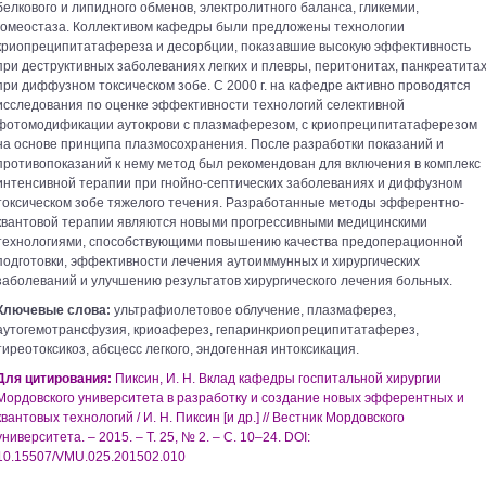
белкового и липидного обменов, электролитного баланса, гликемии,
гомеостаза. Коллективом кафедры были предложены технологии
криопреципитатафереза и десорбции, показавшие высокую эффективность
при деструктивных заболеваниях легких и плевры, перитонитах, панкреатитах
при диффузном токсическом зобе. С 2000 г. на кафедре активно проводятся
исследования по оценке эффективности технологий селективной
фотомодификации аутокрови с плазмаферезом, с криопреципитатаферезом
на основе принципа плазмосохранения. После разработки показаний и
противопоказаний к нему метод был рекомендован для включения в комплекс
интенсивной терапии при гнойно-септических заболеваниях и диффузном
токсическом зобе тяжелого течения. Разработанные методы эфферентно-
квантовой терапии являются новыми прогрессивными медицинскими
технологиями, способствующими повышению качества предоперационной
подготовки, эффективности лечения аутоиммунных и хирургических
заболеваний и улучшению результатов хирургического лечения больных.
Ключевые слова:
ультрафиолетовое облучение, плазмаферез,
аутогемотрансфузия, криоаферез, гепаринкриопреципитатаферез,
тиреотоксикоз, абсцесс легкого, эндогенная интоксикация.
Для цитирования:
Пиксин, И. Н. Вклад кафедры госпитальной хирургии
Мордовского университета в разработку и создание новых эфферентных и
квантовых технологий / И. Н. Пиксин [и др.] // Вестник Мордовского
университета. – 2015. – Т. 25, № 2. – С. 10–24. DOI:
10.15507/VMU.025.201502.010