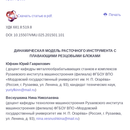
Печать
Скачать статью в pdf.
УДК 681.8:519.8
DOI: 10.15507/VMU.025.201501.101
ДИНАМИЧЕСКАЯ МОДЕЛЬ РАСТОЧНОГО ИНСТРУМЕНТА С
ПЛАВАЮЩИМИ РЕЗЦОВЫМИ БЛОКАМИ
Юфкин Юрий Гаврилович
( доцент кафедры металлообрабатывающих станков и комплексов
Рузаевского института машиностроения (филиала) ФГБОУ ВПО
«Мордовский государственный университет им. Н. П. Огарёва»
(Россия, г. Рузаевка, ул. Ленина, д. 93), кандидат технических наук,
yuriyfkinn@mail.ru
)
Веснушкина Нина Николаевна
(доцент кафедры технологии машиностроения Рузаевского института
машиностроения (филиала) ФГБОУ ВПО «Мордовский
государственный университет им. Н. П. Огарёва» (Россия, г. Рузаевка,
ул. Ленина, д. 93),
nina.vesnushkina@mail.ru
)