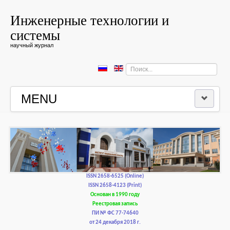
Инженерные технологии и
системы
научный журнал
Искать...
MENU
ГЛАВНАЯ
РЕДКОЛЛЕГИЯ
РЕДАКЦИОННАЯ ПОЛИТИКА И ЭТИКА
ISSN 2658-6525 (Online)
ISSN 2658-4123 (Print)
Основан в 1990 году
КОНТАКТЫ
Реестровая запись
ПИ № ФС 77-74640
от 24 декабря 2018 г.