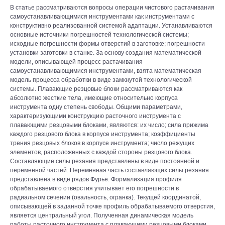
В статье рассматриваются вопросы операции чистового растачивания
самоустанавливающимися инструментами как инструментами с
конструктивно реализованной системой адаптации. Устанавливаются
основные источники погрешностей технологической системы;
исходные погрешности формы отверстий в заготовке; погрешности
установки заготовки в станке. За основу создания математической
модели, описывающей процесс растачивания
самоустанавливающимися инструментами, взята математическая
модель процесса обработки в виде замкнутой технологической
системы. Плавающие резцовые блоки рассматриваются как
абсолютно жесткие тела, имеющие относительно корпуса
инструмента одну степень свободы. Общими параметрами,
характеризующими конструкцию расточного инструмента с
плавающими резцовыми блоками, являются: их число; сила прижима
каждого резцового блока в корпусе инструмента; коэффициенты
трения резцовых блоков в корпусе инструмента; число режущих
элементов, расположенных с каждой стороны резцового блока.
Составляющие силы резания представлены в виде постоянной и
переменной частей. Переменная часть составляющих силы резания
представлена в виде рядов Фурье. Формализация профиля
обрабатываемого отверстия учитывает его погрешности в
радиальном сечении (овальность, огранка). Текущей координатой,
описывающей в заданной точке профиль обрабатываемого отверстия,
является центральный угол. Полученная динамическая модель
работы расточного инструмента с плавающими резцовыми блоками,