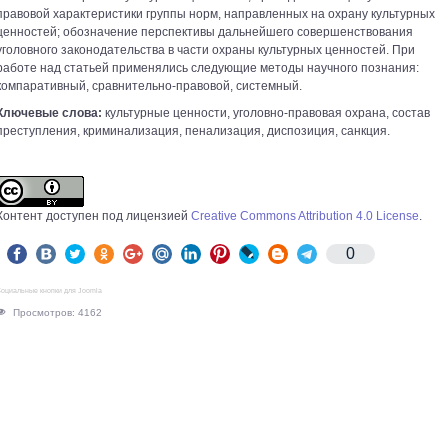
правовой характеристики группы норм, направленных на охрану культурных
ценностей; обозначение перспективы дальнейшего совершенствования
уголовного законодательства в части охраны культурных ценностей. При
работе над статьей применялись следующие методы научного познания:
компаративный, сравнительно-правовой, системный.
Ключевые слова:
культурные ценности, уголовно-правовая охрана, состав
преступления, криминализация, пенализация, диспозиция, санкция.
Контент доступен под лицензией
Creative Commons Attribution 4.0 License
.
0
оциальные кнопки для Joomla
Просмотров: 4162