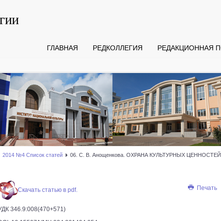
гии
ГЛАВНАЯ
РЕДКОЛЛЕГИЯ
РЕДАКЦИОННАЯ П
2014 №4 Список статей
06. С. В. Анощенкова. ОХРАНА КУЛЬТУРНЫХ ЦЕННОС
Печать
Скачать статью в pdf.
УДК 346.9:008(470+571)