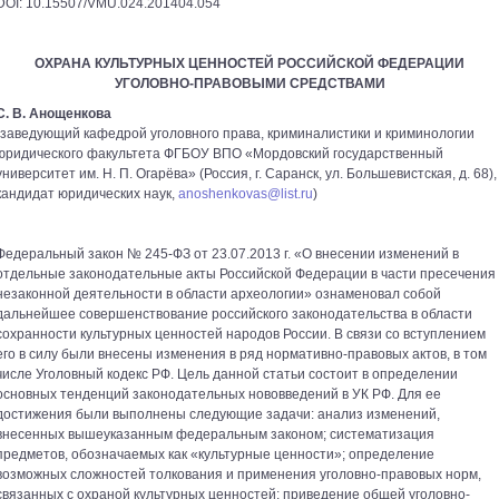
DOI: 10.15507/VMU.024.201404.054
ОХРАНА КУЛЬТУРНЫХ ЦЕННОСТЕЙ РОССИЙСКОЙ ФЕДЕРАЦИИ
УГОЛОВНО-ПРАВОВЫМИ СРЕДСТВАМИ
С. В. Анощенкова
(заведующий кафедрой уголовного права, криминалистики и криминологии
юридического факультета ФГБОУ ВПО «Мордовский государственный
университет им. Н. П. Огарёва» (Россия, г. Саранск, ул. Большевистская, д. 68),
кандидат юридических наук,
anoshenkovas@list.ru
)
Федеральный закон № 245-ФЗ от 23.07.2013 г. «О внесении изменений в
отдельные законодательные акты Российской Федерации в части пресечения
незаконной деятельности в области археологии» ознаменовал собой
дальнейшее совершенствование российского законодательства в области
сохранности культурных ценностей народов России. В связи со вступлением
его в силу были внесены изменения в ряд нормативно-правовых актов, в том
числе Уголовный кодекс РФ. Цель данной статьи состоит в определении
основных тенденций законодательных нововведений в УК РФ. Для ее
достижения были выполнены следующие задачи: анализ изменений,
внесенных вышеуказанным федеральным законом; систематизация
предметов, обозначаемых как «культурные ценности»; определение
возможных сложностей толкования и применения уголовно-правовых норм,
связанных с охраной культурных ценностей; приведение общей уголовно-