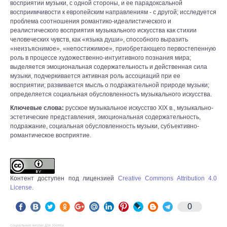
восприятии музыки, с одной стороны, и ее парадоксальной
восприимчивости к европейским направлениям - с другой; исследуется
проблема соотношения романтико-идеалистического и
реалистического восприятия музыкального искусства как стихии
человеческих чувств, как «языка души», способного выразить
«неизъяснимое», «непостижимое», приобретающего первостепенную
роль в процессе художественно-интуитивного познания мира;
выделяется эмоциональная содержательность и действенная сила
музыки, подчеркивается активная роль ассоциаций при ее
восприятии; развивается мысль о подражательной природе музыки;
определяется социальная обусловленность музыкального искусства.
Ключевые слова:
русское музыкальное искусство XIX в., музыкально-
эстетические представления, эмоциональная содержательность,
подражание, социальная обусловленность музыки, субъективно-
романтическое восприятие.
Контент доступен под лицензией
Creative Commons Attribution 4.0
License
.
0
Социальные кнопки для Joomla