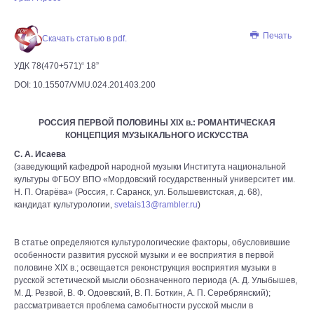
Печать
Скачать статью в pdf.
УДК 78(470+571)“ 18”
DOI: 10.15507/VMU.024.201403.200
РОССИЯ ПЕРВОЙ ПОЛОВИНЫ XIX в.: РОМАНТИЧЕСКАЯ
КОНЦЕПЦИЯ МУЗЫКАЛЬНОГО ИСКУССТВА
С. А. Исаева
(заведующий кафедрой народной музыки Института национальной
культуры ФГБОУ ВПО «Мордовский государственный университет им.
Н. П. Огарёва» (Россия, г. Саранск, ул. Большевистская, д. 68),
кандидат культурологии,
svetais13@rambler.ru
)
В статье определяются культурологические факторы, обусловившие
особенности развития русской музыки и ее восприятия в первой
половине XIX в.; освещается реконструкция восприятия музыки в
русской эстетической мысли обозначенного периода (А. Д. Улыбышев,
М. Д. Резвой, В. Ф. Одоевский, В. П. Боткин, А. П. Серебрянский);
рассматривается проблема самобытности русской мысли в