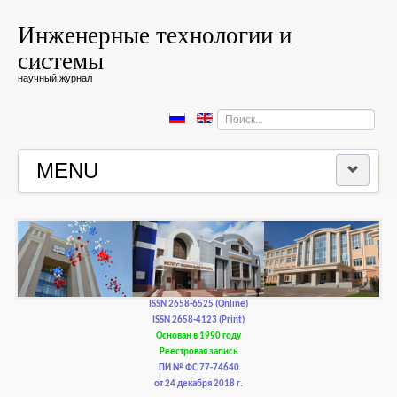
Инженерные технологии и
системы
научный журнал
Искать...
MENU
ГЛАВНАЯ
РЕДКОЛЛЕГИЯ
РЕДАКЦИОННАЯ ПОЛИТИКА И ЭТИКА
ISSN 2658-6525 (Online)
ISSN 2658-4123 (Print)
Основан в 1990 году
КОНТАКТЫ
Реестровая запись
ПИ № ФС 77-74640
от 24 декабря 2018 г.