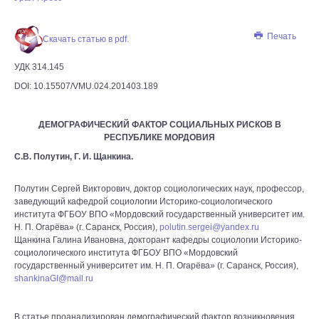
Печать
Скачать статью в pdf.
УДК 314.145
DOI: 10.15507/VMU.024.201403.189
ДЕМОГРАФИЧЕСКИЙ ФАКТОР СОЦИАЛЬНЫХ РИСКОВ В
РЕСПУБЛИКЕ МОРДОВИЯ
С.В. Полутин, Г. И. Щанкина.
Полутин Сергей Викторович, доктор социологических наук, профессор,
заведующий кафедрой социологии Историко-социологического
института ФГБОУ ВПО «Мордовский государственный университет им.
Н. П. Огарёва» (г. Саранск, Россия),
polutin.sergei@yandex.ru
Щанкина Галина Ивановна, докторант кафедры социологии Историко-
социологического института ФГБОУ ВПО «Мордовский
государственный университет им. Н. П. Огарёва» (г. Саранск, Россия),
shankinaGI@mail.ru
В статье проанализирован демографический фактор возникновения