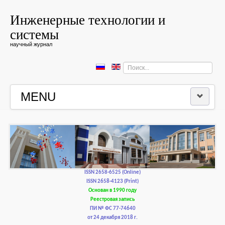
Инженерные технологии и
системы
научный журнал
Искать...
MENU
ГЛАВНАЯ
РЕДКОЛЛЕГИЯ
РЕДАКЦИОННАЯ ПОЛИТИКА И ЭТИКА
ISSN 2658-6525 (Online)
ISSN 2658-4123 (Print)
Основан в 1990 году
КОНТАКТЫ
Реестровая запись
ПИ № ФС 77-74640
от 24 декабря 2018 г.