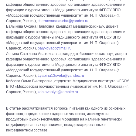
кафедры общественного здоровья, организации здравоохранения и
фармации с курсом гигиены Медицинского института ФГБОУ ВПО
«Мордовский государственный университет им. Н. П. Огарёва» (г.
Саранск, Россия),
chernovanatascha@yandex.ru
Балыкова Оксана Павловна, кандидат медицинских наук, доцент
кафедры общественного здоровья, организации здравоохранения и
фармации с курсом гигиены Медицинского института ФГБОУ ВПО
«Мордовский государственный университет им. Н. П. Огарёва» (г.
Саранск, Россия),
balykovaop@mail.ru
Ляпина Светлана Анатольевна, кандидат биологических наук, доцент
кафедры общественного здоровья, организации здравоохранения и
фармации с курсом гигиены Медицинского института ФГБОУ ВПО
«Мордовский государственный университет им. Н. П. Огарёва» (г.
Саранск, Россия),
Lyapina13sveta@yandex.ru
Коблова Ольга Викторовна, студентка Медицинского института ФГБОУ
ВПО «Мордовский государственный университет им. Н. П. Огарёва» (г.
Саранск, Россия),
koblovaolya@rambler.ru
В статье рассматриваются вопросы питания как одного из основных
факторов, определяющих здоровье человека; исследуется
продуктовый рынок Республики Мордовия на наличие генетически
модифицированных организмов, незадекларированных в
ингредиентном составе.