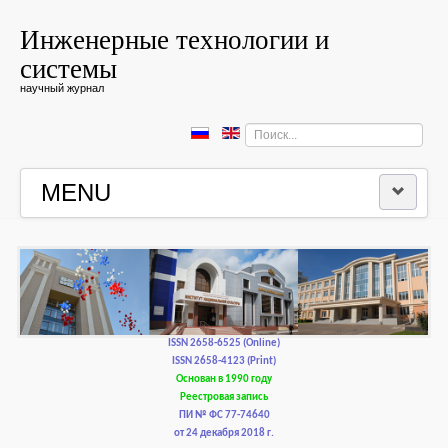
Инженерные технологии и
системы
научный журнал
Искать...
MENU
ГЛАВНАЯ
РЕДКОЛЛЕГИЯ
РЕДАКЦИОННАЯ ПОЛИТИКА И ЭТИКА
ISSN 2658-6525 (Online)
ISSN 2658-4123 (Print)
Основан в 1990 году
КОНТАКТЫ
Реестровая запись
ПИ № ФС 77-74640
от 24 декабря 2018 г.