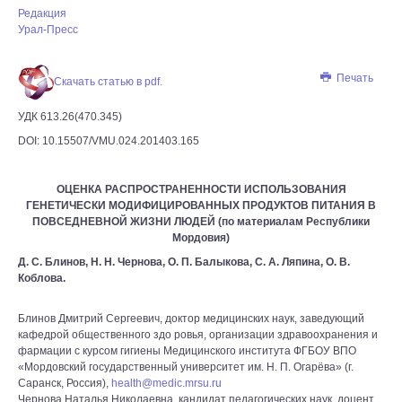
Редакция
Урал-Пресс
Печать
Скачать статью в pdf.
УДК 613.26(470.345)
DOI: 10.15507/VMU.024.201403.165
ОЦЕНКА РАСПРОСТРАНЕННОСТИ ИСПОЛЬЗОВАНИЯ
ГЕНЕТИЧЕСКИ МОДИФИЦИРОВАННЫХ ПРОДУКТОВ ПИТАНИЯ В
ПОВСЕДНЕВНОЙ ЖИЗНИ ЛЮДЕЙ (по материалам Республики
Мордовия)
Д. С. Блинов, Н. Н. Чернова, О. П. Балыкова, C. А. Ляпина, О. В.
Коблова.
Блинов Дмитрий Сергеевич, доктор медицинских наук, заведующий
кафедрой общественного здо ровья, организации здравоохранения и
фармации с курсом гигиены Медицинского института ФГБОУ ВПО
«Мордовский государственный университет им. Н. П. Огарёва» (г.
Саранск, Россия),
health@medic.mrsu.ru
Чернова Наталья Николаевна, кандидат педагогических наук, доцент