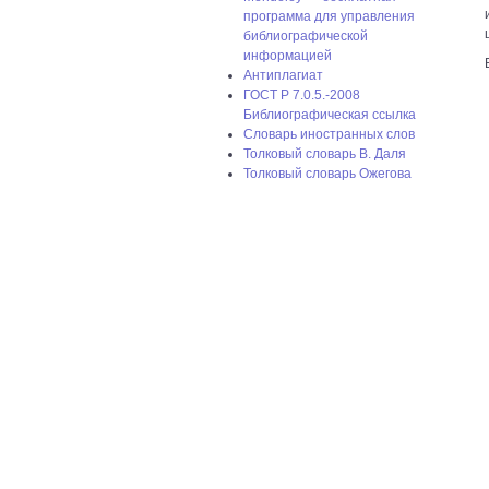
программа для управления
библиографической
информацией
Антиплагиат
ГОСТ P 7.0.5.-2008
Библиографическая ссылка
Словарь иностранных слов
Толковый словарь В. Даля
Толковый словарь Ожегова