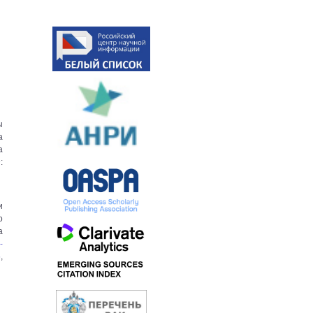
ы
а
а
:
и
о
а
-
5
,