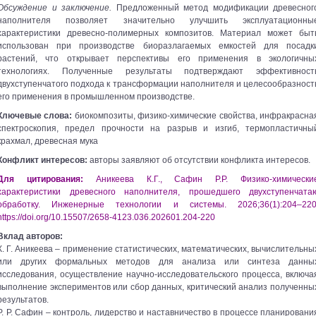
Обсуждение и заключение.
Предложенный метод модификации древесног
наполнителя позволяет значительно улучшить эксплуатационны
характеристики древесно-полимерных композитов. Материал может быт
использован при производстве биоразлагаемых емкостей для посадк
растений, что открывает перспективы его применения в экологичны
технологиях. Полученные результаты подтверждают эффективност
двухступенчатого подхода к трансформации наполнителя и целесообразност
его применения в промышленном производстве.
Ключевые слова:
биокомпозиты, физико-химические свойства, инфракрасна
спектроскопия, предел прочности на разрыв и изгиб, термопластичны
крахмал, древесная мука
Конфликт интересов:
авторы заявляют об отсутствии конфликта интересов.
Для цитирования:
Аникеева К.Г., Сафин Р.Р. Физико-химически
характеристики древесного наполнителя, прошедшего двухступенчата
обработку. Инженерные технологии и системы. 2026;36(1):204–220
https://doi.org/10.15507/2658-4123.036.202601.204-220
Вклад авторов:
К. Г. Аникеева – применение статистических, математических, вычислительны
или других формальных методов для анализа или синтеза данны
исследования, осуществление научно-исследовательского процесса, включа
выполнение экспериментов или сбор данных, критический анализ полученны
результатов.
Р. Р. Сафин – контроль, лидерство и наставничество в процессе планировани