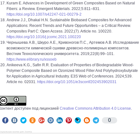
Kuram E. Advances in Development of Green Composites Based on Natural
Fibers: a Review. Emergent Materials. 2022;5:811–831.
https://doi.org/10.1007/s42247-021-00279-2
Andrew J.J., Dhakal H.N. Sustainable Biobased Composites for Advanced
Applications: Recent Trends and Future Opportunities – a Critical Review.
Composites Part C: Open Access. 2022;(7). Article no. 100220.
https://doi.org/10.1016/j.jcomc.2021.100220
Чернышева А.В., Шкуро А.Е., Кривоногов П.С., Артемов А.В. Исследование
возможности химической сшивки древесно-полимерных композитов.
Вестник Технологического университета. 2019;22(8):99–101.
https://www.elibrary.ru/xssoeb
Anikeeva K.G., Safin R.R. Evaluation of Properties of Biodegradable Wood-
Polymer Composite Based on Ozonized Wood Filler And Polyhydroxybutyrate
for Application in Agricultural Industry. E3S Web of Conferences. 2024;539.
Article no. 02031.
https://doi.org/10.1051/e3sconf/202453902031
Контент доступен под лицензией
Creative Commons Attribution 4.0 License
.
0
оциальные кнопки для Joomla
Просмотров: 127