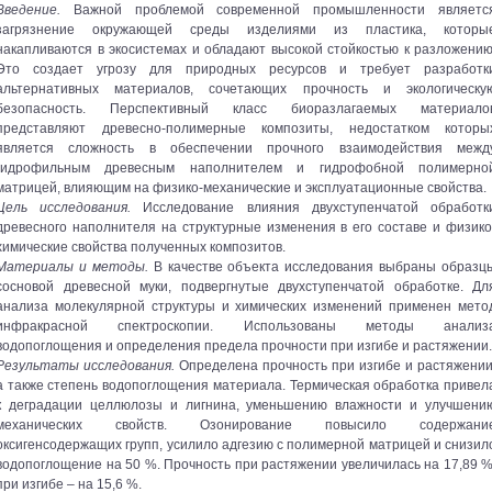
Введение.
Важной проблемой современной промышленности являетс
загрязнение окружающей среды изделиями из пластика, которы
накапливаются в экосистемах и обладают высокой стойкостью к разложению
Это создает угрозу для природных ресурсов и требует разработк
альтернативных материалов, сочетающих прочность и экологическу
безопасность. Перспективный класс биоразлагаемых материало
представляют древесно-полимерные композиты, недостатком которы
является сложность в обеспечении прочного взаимодействия межд
гидрофильным древесным наполнителем и гидрофобной полимерно
матрицей, влияющим на физико-механические и эксплуатационные свойства.
Цель исследования.
Исследование влияния двухступенчатой обработк
древесного наполнителя на структурные изменения в его составе и физико
химические свойства полученных композитов.
Материалы и методы.
В качестве объекта исследования выбраны образц
сосновой древесной муки, подвергнутые двухступенчатой обработке. Дл
анализа молекулярной структуры и химических изменений применен мето
инфракрасной спектроскопии. Использованы методы анализ
водопоглощения и определения предела прочности при изгибе и растяжении.
Результаты исследования.
Определена прочность при изгибе и растяжении
а также степень водопоглощения материала. Термическая обработка привел
к деградации целлюлозы и лигнина, уменьшению влажности и улучшени
механических свойств. Озонирование повысило содержани
оксигенсодержащих групп, усилило адгезию с полимерной матрицей и снизил
водопоглощение на 50 %. Прочность при растяжении увеличилась на 17,89 %
при изгибе – на 15,6 %.