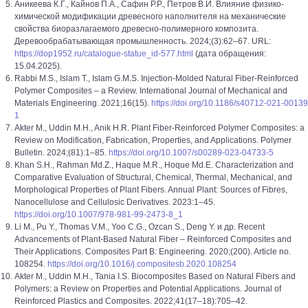
Аникеева К.Г., Кайнов П.А., Сафин Р.Р., Петров В.И. Влияние физико-
химической модификации древесного наполнителя на механические
свойства биоразлагаемого древесно-полимерного композита.
Деревообрабатывающая промышленность. 2024;(3):62–67. URL:
https://dop1952.ru/catalogue-statue_id-577.html
(дата обращения:
15.04.2025).
Rabbi M.S., Islam T., Islam G.M.S. Injection-Molded Natural Fiber-Reinforced
Polymer Composites – a Review. International Journal of Mechanical and
Materials Engineering. 2021;16(15).
https://doi.org/10.1186/s40712-021-00139
1
Akter M., Uddin M.H., Anik H.R. Plant Fiber-Reinforced Polymer Composites: a
Review on Modification, Fabrication, Properties, and Applications. Polymer
Bulletin. 2024;(81):1–85.
https://doi.org/10.1007/s00289-023-04733-5
Khan S.H., Rahman Md.Z., Haque M.R., Hoque Md.E. Characterization and
Comparative Evaluation of Structural, Chemical, Thermal, Mechanical, and
Morphological Properties of Plant Fibers. Annual Plant: Sources of Fibres,
Nanocellulose and Cellulosic Derivatives. 2023:1–45.
https://doi.org/10.1007/978-981-99-2473-8_1
Li M., Pu Y., Thomas V.M., Yoo C.G., Ozcan S., Deng Y. и др. Recent
Advancements of Plant-Based Natural Fiber – Reinforced Composites and
Their Applications. Composites Part B: Engineering. 2020;(200). Article no.
108254.
https://doi.org/10.1016/j.compositesb.2020.108254
Akter M., Uddin M.H., Tania I.S. Biocomposites Based on Natural Fibers and
Polymers: a Review on Properties and Potential Applications. Journal of
Reinforced Plastics and Composites. 2022;41(17–18):705–42.