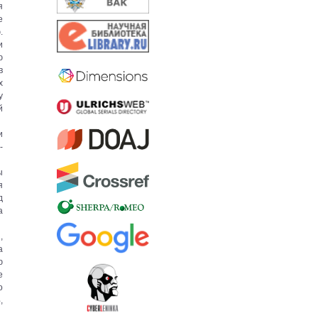
я
е
.
и
ю
в
х
у
й
и
-
ы
я
д
а
,
а
ю
е
о
,