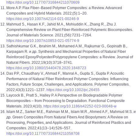
https://doi.org/10.1177/07316844211070609
More A.P. Flax Fiber–Based Polymer Composites: a Review. Advanced
Composites and Hybrid Materials. 2022;(5):1–20.
https://doi.org/10.1007/s42114-021-00246-9
Mahmud S., Hasan K.F., Jahid M.A., Mohiuddin K., Zhang R., Zhu J.
Comprehensive Review on Plant Fiber-Reinforced Polymeric Biocomposites.
Journal of Materials Science. 2021;(56):7231–7264.
https://doi.org/10.1007/s10853-021-05774-9
Sathishkumar G.K., Ibrahim M., Mohamed A.M., Rajkumar G., Gopinath B.,
Karpagam R. и др. Synthesis and Mechanical Properties of Natural Fiber
Reinforced Epoxy/Polyester/Polypropylene Composites: a Review. Journal of
Natural Fibers. 2022;19(10):3718–3741.
https://doi.org/10.1080/15440478.2020.1848723
Das P.P., Chaudhary V., Ahmad F., Manral A., Gupta S., Gupta P. Acoustic
Performance of Natural Fiber Reinforced Polymer Composites: Influencing
Factors, Future Scope, Challenges, and Applications. Polymer Composites.
2022;43(3):1221–1237.
https://doi.org/10.1002/pc.26455
Laycock B., Pratt S., Halley P. A Perspective on Biodegradable Polymer
Biocomposites – from Processing to Degradation. Functional Composite
Materials. 2023;4(10).
https://doi.org/10.1186/s42252-023-00048-w
Islam M.Z., Sarker M.E., Rahman M.M., Islam M.R., Ahmed A.F., Mahmud M.S. и
др. Green Composites From Natural Fibers And Biopolymers: A Review on
Processing, Properties, and Applications. Journal of Reinforced Plastics and
Composites. 2022;41(13–14):526–557.
https://doi.org/10.1177/07316844211058708