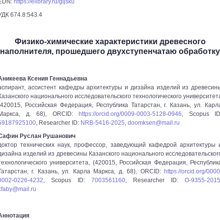
EDN:
https://elibrary.ru/gijsku
УДК 674.8:543.4
Физико-химические характеристики древесного
наполнителя, прошедшего двухступенчатаю обработку
Аникеева Ксения Геннадьевна
аспирант, ассистент кафедры архитектуры и дизайна изделий из древесин
Казанского национального исследовательского технологического университет
(420015, Российская Федерация, Республика Татарстан, г. Казань, ул. Карл
Маркса, д. 68), ORCID:
https://orcid.org/0009-0003-5128-0946
, Scopus ID
59187925100
, Researcher ID:
NRB-5416-2025
,
doomksen@mail.ru
Сафин Руслан Рушанович
доктор технических наук, профессор, заведующий кафедрой архитектуры 
дизайна изделий из древесины Казанского национального исследовательског
технологического университета, (420015, Российская Федерация, Республик
Татарстан, г. Казань, ул. Карла Маркса, д. 68), ORCID:
https://orcid.org/0000
0002-0226-4232
, Scopus ID:
7003561160
, Researcher ID:
O-9355-201
cfaby@mail.ru
Аннотация