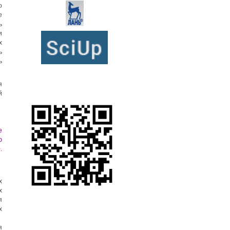
о
е
ь
и
х
ь
ь
я
й
е
ю
.
х
х
я
х
я