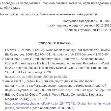
и проведения исследования, формулирование замысла, идеи исследования
целей и задач.
Все авторы прочитали и одобрили окончательный вариант рукописи.
Поступила в редакцию 29.09.2025
поступила после рецензирования 06.11.2025
принята к публикации 16.12.202
СПИСОК ЛИТЕРАТУРЫ
Esteves B., Pereira H. (2008). Wood Modification by Heat Treatment: A Review.
BioResources. 2008;(4):370–404.
https://doi.org/10.15376/biores.4.1.370-404
Safiullina A., Safin R., Mukhametzyanov S., Sabirova G., Shaikhutdinova A.
Ozone Processing as a Method for Increasing Adhesional Properties of Wood.
In: 20th International Multidisciplinary Scientific GeoConference Proceedings
SGEM: STEF92 Technology. 2020.
https://doi.org/10.5593/sgem2020/6.1/s26.053
Аникеева К.Г., Сафин Р.Р. Влияние двухступенчатой обработки
наполнителя на свойства древесно-полимерного композита. Аграрный
научный журнал. 2024;(6):88–98.
https://doi.org/10.28983/asj.y2024i6pp88-9
Eder A., Carus M. Global Trends in Wood-Plastic Composites. Bioplastics
Magazine. 2014;(8):16–17. URL:
https://www.researchgate.net/publication/284779431_Global_trends_in_wood-
plastic_composites
(дата обращения: 09.03.2025).