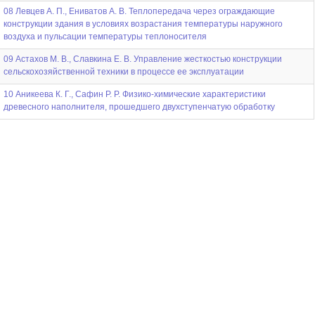
08 Левцев А. П., Ениватов А. В. Теплопередача через ограждающие
конструкции здания в условиях возрастания температуры наружного
воздуха и пульсации температуры теплоносителя
09 Астахов М. В., Славкина Е. В. Управление жесткостью конструкции
сельскохозяйственной техники в процессе ее эксплуатации
10 Аникеева К. Г., Сафин Р. Р. Физико-химические характеристики
древесного наполнителя, прошедшего двухступенчатую обработку