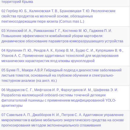
территорий Крыма
02 Гербер Ю. Б., Калиновская Т. В., Брановицкая Т. Ю. Реологические
свойства продуктов на молочной основе, обогащенных
пектиносодержащим пюре кизила (Cornus mas L.)
03 Успенский И. А., Рамазанова Г. Г., Костенко М. Ю., Гаджиев П. И.
Повышение эффективности комбайновой уборки картофеля:
динамическое обоснование параметров комкоразрушающего устройства
04 Крупенин П. Ю., Рендов А. К., Кузюр В. М., Будко С. И., Купряшкин В. Ф.,
Уланов А. С. Применение аддитивных технологий для моделирования
механических характеристик ягод клюквы круноплодной
05 Бухке П., Маюри А.В.Р. Гибридный подход к диагностике заболеваний
листьев томатов, основанный на глубоком обучении и спектрально-
текстурном анализе (на англ. яз.)
06 Мударисов С. Г., Мифтахов И. Р., Фархутдинов И. М., Шафеева Э. И.
Разработка маломощной onboard-системы точечной детекции
фитопатологий пшеницы с применением модифицированной YOLO-
архитектуры
07 Савельев А. П., Джабборов Н. И., Петров С. А. Адаптивное управление
микроклиматом в кабине мобильного энергетического средства на основе
прогнозирования методом экспоненциального сглаживания