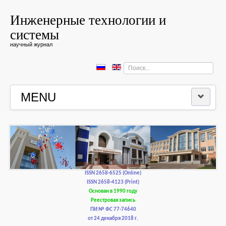
Инженерные технологии и
системы
научный журнал
Искать...
MENU
ГЛАВНАЯ
РЕДКОЛЛЕГИЯ
РЕДАКЦИОННАЯ ПОЛИТИКА И ЭТИКА
ISSN 2658-6525 (Online)
ISSN 2658-4123 (Print)
Основан в 1990 году
КОНТАКТЫ
Реестровая запись
ПИ № ФС 77-74640
от 24 декабря 2018 г.