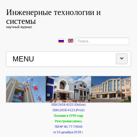
Инженерные технологии и
системы
научный журнал
Искать...
MENU
ГЛАВНАЯ
РЕДКОЛЛЕГИЯ
РЕДАКЦИОННАЯ ПОЛИТИКА И ЭТИКА
ISSN 2658-6525 (Online)
ISSN 2658-4123 (Print)
Основан в 1990 году
КОНТАКТЫ
Реестровая запись
ПИ № ФС 77-74640
от 24 декабря 2018 г.