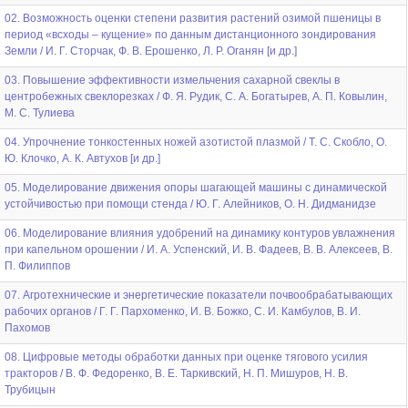
02. Возможность оценки степени развития растений озимой пшеницы в
период «всходы – кущение» по данным дистанционного зондирования
Земли / И. Г. Сторчак, Ф. В. Ерошенко, Л. Р. Оганян [и др.]
03. Повышение эффективности измельчения сахарной свеклы в
центробежных свеклорезках / Ф. Я. Рудик, С. А. Богатырев, А. П. Ковылин,
М. С. Тулиева
04. Упрочнение тонкостенных ножей азотистой плазмой / Т. С. Скобло, О.
Ю. Клочко, А. К. Автухов [и др.]
05. Моделирование движения опоры шагающей машины с динамической
устойчивостью при помощи стенда / Ю. Г. Алейников, О. Н. Дидманидзе
06. Моделирование влияния удобрений на динамику контуров увлажнения
при капельном орошении / И. А. Успенский, И. В. Фадеев, В. В. Алексеев, В.
П. Филиппов
07. Агротехнические и энергетические показатели почвообрабатывающих
рабочих органов / Г. Г. Пархоменко, И. В. Божко, С. И. Камбулов, В. И.
Пахомов
08. Цифровые методы обработки данных при оценке тягового усилия
тракторов / В. Ф. Федоренко, В. Е. Таркивский, Н. П. Мишуров, Н. В.
Трубицын