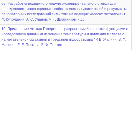
09. Разработка подвижного модуля экспериментального стенда для
определения тягово-сцепных свойств колесных движителей и результаты
лабораторных исследований силы тяги на ведущих колесах мотоблока / В.
Ф. Купряшкин, А. С. Уланов, М. Г. Шляпников [и др.]
10. Применение метода Галеркина с разрывными базисными функциями к
исследованию динамики изменения температуры и давления в пласте с
нагнетательной скважиной и трещиной гидроразрыва / Р. В. Жалнин, В. Ф.
Масягин, Е. Е. Пескова, В. Ф. Тишкин