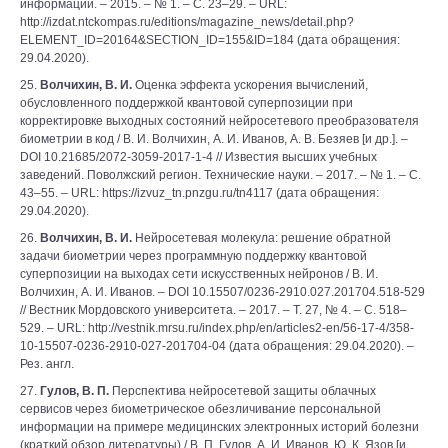
информации. – 2015. – № 1. – С. 23–29. – URL:
http://izdat.ntckompas.ru/editions/magazine_news/detail.php?
ELEMENT_ID=20164&SECTION_ID=155&ID=184 (дата обращения:
29.04.2020).
25.
Волчихин, В. И.
Оценка эффекта ускорения вычислений,
обусловленного поддержкой квантовой суперпозиции при
корректировке выходных состояний нейросетевого преобразователя
биометрии в код / В. И. Волчихин, А. И. Иванов, А. В. Безяев [и др.]. –
DOI 10.21685/2072-3059-2017-1-4 // Известия высших учебных
заведений. Поволжский регион. Технические науки. – 2017. – № 1. – С.
43–55. – URL: https://izvuz_tn.pnzgu.ru/tn4117 (дата обращения:
29.04.2020).
26.
Волчихин, В. И.
Нейросетевая молекула: решение обратной
задачи биометрии через программную поддержку квантовой
суперпозиции на выходах сети искусственных нейронов / В. И.
Волчихин, А. И. Иванов. – DOI 10.15507/0236-2910.027.201704.518-529
// Вестник Мордовского университета. – 2017. – Т. 27, № 4. – С. 518–
529. – URL: http://vestnik.mrsu.ru/index.php/en/articles2-en/56-17-4/358-
10-15507-0236-2910-027-201704-04 (дата обращения: 29.04.2020). –
Рез. англ.
27.
Гулов, В. П.
Перспектива нейросетевой защиты облачных
сервисов через биометрическое обезличивание персональной
информации на примере медицинских электронных историй болезни
(краткий обзор литературы) / В. П. Гулов, А. И. Иванов, Ю. К. Язов [и