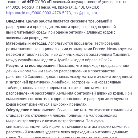
технологий ФГБОУ ВО «Пензенский государственный университет»
(440026, Россия, г. Пенза, ул. Красная, д. 40), ORCID:
https://orcid.org/0000-0003-4776-5273
,
ibst@pnzgu.ru
Введение.
Целью работы является снижение требований к
разрядности и производительности процессоров доверенной
вычислительной среды при оценке энтропии длинных кодов с
зависимыми разрядами.
Материалы и методы.
Используются процедуры тестирования,
рекомендованные национальными стандартами России. Используется
переход от анализа обычных длинных кодов к расстояниям Хэмминга
между случайными кодами «Чужой» и кодом образа «Свой».
Результаты исследования.
Показано, что переход к представлению
данных нормальным законом распределения в пространстве
расстояний Хэмминга делает связь между математическим ожиданием
и энтропией практически линейной. Построены низкоразрядные
таблицы, связывающие первые статистические моменты
распределения расстояний Хэмминга с энтропией длинных кодов. При
вычислениях показатель коррелированности разрядов исследуемых
кодов может изменяться в широких пределах.
Обсуждение и заключение.
Вычисление математического ожидания и
стандартного отклонения легковыполнимы на малоразрядных
микроконтроллерах с низким потреблением. Пользуясь
синтезированными таблицами, от младших статистических моментов
расстояний Хэмминга удается легко переходить к энтропии длинных
кодов. Задача вычисления энтропии многократно ускоряется в