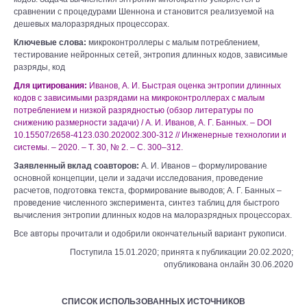
сравнении с процедурами Шеннона и становится реализуемой на
дешевых малоразрядных процессорах.
Ключевые слова:
микроконтроллеры с малым потреблением,
тестирование нейронных сетей, энтропия длинных кодов, зависимые
разряды, код
Для цитирования:
Иванов, А. И. Быстрая оценка энтропии длинных
кодов с зависимыми разрядами на микроконтроллерах с малым
потреблением и низкой разрядностью (обзор литературы по
снижению размерности задачи) / А. И. Иванов, А. Г. Банных. – DOI
10.15507/2658-4123.030.202002.300-312 // Инженерные технологии и
системы. – 2020. – Т. 30, № 2. – С. 300–312.
Заявленный вклад соавторов:
А. И. Иванов – формулирование
основной концепции, цели и задачи исследования, проведение
расчетов, подготовка текста, формирование выводов; А. Г. Банных –
проведение численного эксперимента, синтез таблиц для быстрого
вычисления энтропии длинных кодов на малоразрядных процессорах.
Все авторы прочитали и одобрили окончательный вариант рукописи.
Поступила 15.01.2020; принята к публикации 20.02.2020;
опубликована онлайн 30.06.2020
СПИСОК ИСПОЛЬЗОВАННЫХ ИСТОЧНИКОВ