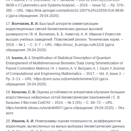
/ A. I. Ivanov, P. S. Lozhnikov, Yu. I. Serikova. – DOI 10.1007/s10559-016-
9838-x // Cybernetics and Systems Analysis. – 2016. – Issue 52. – Pp. 379–
385. – URL: https://link.springer.com/article/10.1007%2Fs10559-016-9838-
x (дата обращения: 29.04.2020).
17.
Волчихин, В. И.
Быстрый алгоритм симметризации
корреляционных связей биометрических данных высокой
размерности / В. И. Волчихин, Б. Б. Ахметов, А. И. Иванов // Известия
высших учебных заведений. Поволжский регион. Технические науки. –
2016. – № 1. – С. 3–7. – URL: https://izvuz_tn.pnzgu.ru/tn1116 (дата
обращения: 29.04.2020).
18.
Ivanov, A. I.
Simplification of Statistical Description of Quantum
Entanglement of Multidimensional Biometric Data Using Simmetrization of
Paired Correlation Matrices / A. I. Ivanov, A. V. Bezyaev, A. I. Gazin // Journal
of Computational and Engineering Mathematics. – 2017. – Vol. 4, Issue 2. –
Pp. 3–13. ‒ URL: https://jcem.susu.ru/jcem/article/view/110 (дата
обращения: 29.04.2020).
19.
Качалин, С. В.
Оценка устойчивости алгоритмов обучения больших
искусственных нейронных сетей биометрических приложений / С. В.
Качалин // Вестник СибГАУ. – 2014. – № 3 (55). – С. 68–72. – URL:
https://vestnik.sibsau.ru/vestnik/897/ (дата обращения: 29.04.2020). – Рез.
англ.
20.
Иванов, А. И.
Номограммы оценки погрешности, коэффициентов
корреляции, вычисленных на малых выборках биометрических данных