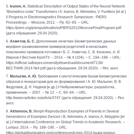
5.
Ivanov, A.
Statistical Description of Output States of the Neural Network
“Biometrics-code” Transformers / A. Ivanov, B. Akhmetov, V. Funtikov [et al.]
// Progress in Electromagnetics Research Symposium : PIERS
Proceedings. – Moscow, 2012. – Pp. 62–65. – URL:
https://piers.org/pierspublications/PIERS2012MoscowFinalProgram.pdf
(дата обращения: 29.04.2020).
6.
Ахметов, Б. С.
Дополнение нечетких биометрических данных
морфинг-размножением примеров родителей в нескольких
поколениях примеров потомков / Б. С. Ахметов, С. В. Качалин, А. И.
Иванов // Вестник КазНТУ. – 2014. – № 4 (104). – С. 194–199. – URL:
https://official.satbayev.university/download/document/7138/
ВЕСТНИК-2014 №4.pdf (дата обращения: 29.04.2020). – Рез. англ.
7.
Малыгин, А. Ю.
Требования к синтетическим базам биометрических
образов и генераторам для их формирования / А. Ю. Малыгин, В. В.
Федулаев, Д. Н. Надеев [и др.] // Нейрокомпьютеры: разработка,
применение. – 2007. – № 12. – С. 60–64. – URL:
http://www.radiotec.ru/article/3747 (дата обращения: 29.04.2020). – Рез.
англ.
8.
Akhmetov, B.
Morph-Reproduction Examples of Parents in Several
Generations of Examples Descen / B. Akhmetov, A. Ivanov, A. Malyghin [et
al.] // International Conference on Global Trends in Academic Research. –
Lumpur, 2014. – Pp. 188–190. – URL:
https://globalilluminators.org/conferences/icmrp-2014-kuala-lumpur-