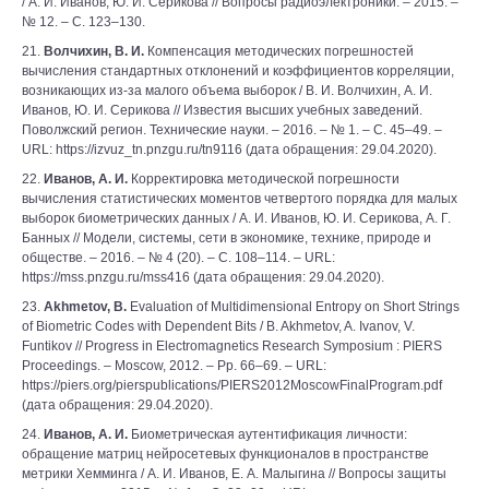
/ А. И. Иванов, Ю. И. Серикова // Вопросы радиоэлектроники. – 2015. –
№ 12. – С. 123–130.
21.
Волчихин, В. И.
Компенсация методических погрешностей
вычисления стандартных отклонений и коэффициентов корреляции,
возникающих из-за малого объема выборок / В. И. Волчихин, А. И.
Иванов, Ю. И. Серикова // Известия высших учебных заведений.
Поволжский регион. Технические науки. – 2016. – № 1. – С. 45–49. –
URL: https://izvuz_tn.pnzgu.ru/tn9116 (дата обращения: 29.04.2020).
22.
Иванов, А. И.
Корректировка методической погрешности
вычисления статистических моментов четвертого порядка для малых
выборок биометрических данных / А. И. Иванов, Ю. И. Серикова, А. Г.
Банных // Модели, системы, сети в экономике, технике, природе и
обществе. – 2016. – № 4 (20). – С. 108–114. – URL:
https://mss.pnzgu.ru/mss416 (дата обращения: 29.04.2020).
23.
Akhmetov, B.
Evaluation of Multidimensional Entropy on Short Strings
of Biometric Codes with Dependent Bits / B. Akhmetov, A. Ivanov, V.
Funtikov // Progress in Electromagnetics Research Symposium : PIERS
Proceedings. – Moscow, 2012. – Pp. 66–69. – URL:
https://piers.org/pierspublications/PIERS2012MoscowFinalProgram.pdf
(дата обращения: 29.04.2020).
24.
Иванов, А. И.
Биометрическая аутентификация личности:
обращение матриц нейросетевых функционалов в пространстве
метрики Хемминга / А. И. Иванов, Е. А. Малыгина // Вопросы защиты