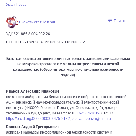
Урал-Пресс
Печать
Скачать статью в pdf.
УДК 621.865.8:004.032.26
DOI: 10.15507/2658-4123.030.202002.300-312
Быстрая оценка энтропии длинных кодов с зависимыми разрядами
на микроконтроллерах с малым потреблением и низкой
разрядностью (обзор литературы по снижению размерности
задачи)
Иванов Александр Иванович
начальник лаборатории биометрических и нейросетевых технологий
АО «Пензенский научно-исследовательский электротехнический
институт» (440000, Россия, г. Пенза, ул. Советская, д. 9), доктор
технических наук, доцент, Researcher ID:
R-4514-2019
, ORCID:
https://orcid.org/0000-0003-3475-2182
,
bio.ivan.penza@mail.ru
Банных Андрей Григорьевич
аспирант кафедры информационной безопасности систем и