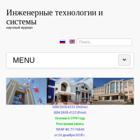
Инженерные технологии и
системы
научный журнал
Искать...
MENU
ГЛАВНАЯ
РЕДКОЛЛЕГИЯ
РЕДАКЦИОННАЯ ПОЛИТИКА И ЭТИКА
ISSN 2658-6525 (Online)
ISSN 2658-4123 (Print)
Основан в 1990 году
КОНТАКТЫ
Реестровая запись
ПИ № ФС 77-74640
от 24 декабря 2018 г.