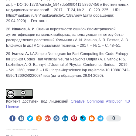
др.]. – DOI 10.12737/article_5947d5509f0411.58967456 // Вестник новых
медицинских технологий. – 2017. – Т. 24, № 2. – С. 220–225. – URL:
https://naukaru.ru/en/nauka/article/17188/view (дата обращения:
29.04.2020). – Рез. англ.
28.
Иванов, А. И.
Оценка вероятности ошибок биометрической
аутентификации на малых выборках, использующая гипотезу бета-
распределения расстояний Хэмминга / А. И. Иванов, А. В. Безяев, А. В.
Елфимов [и др.] // Специальная техника. – 2017. – № 1. – С. 48–51.
29.
Ivanov, A. I.
A Simple Nomogram for Fast Computing the Code Entropy
for 256-Bit Codes That Artificial Neural Networks Output / A. I. Ivanov, P. S.
Lozhnikov, A. G. Bannykh // Journal of Physics: Conference Series. – 2019.
– Vol. 1260, Issue 2. – URL: https://iopscience.iop.org/article/10.1088/1742-
6596/1260/2/022003/meta (дата обращения: 29.04.2020).
Контент доступен под лицензией
Creative Commons Attribution 4.0
License
.
0
Социальные кнопки для Joomla