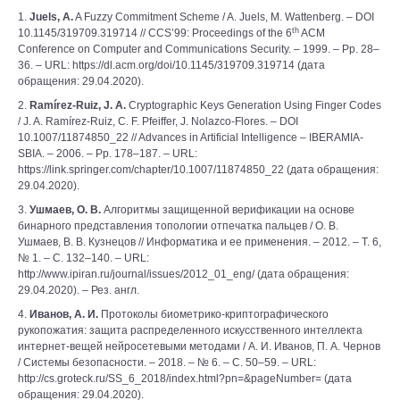
1.
Juels, A.
A Fuzzy Commitment Scheme / A. Juels, M. Wattenberg. – DOI
th
10.1145/319709.319714 // CCS’99: Proceedings of the 6
ACM
Conference on Computer and Communications Security. – 1999. – Pp. 28–
36. – URL: https://dl.acm.org/doi/10.1145/319709.319714 (дата
обращения: 29.04.2020).
2.
Ramírez-Ruiz, J. A.
Cryptographic Keys Generation Using Finger Codes
/ J. A. Ramírez-Ruiz, C. F. Pfeiffer, J. Nolazco-Flores. – DOI
10.1007/11874850_22 // Advances in Artificial Intelligence – IBERAMIA-
SBIA. – 2006. – Pp. 178–187. – URL:
https://link.springer.com/chapter/10.1007/11874850_22 (дата обращения:
29.04.2020).
3.
Ушмаев, О. В.
Алгоритмы защищенной верификации на основе
бинарного представления топологии отпечатка пальцев / О. В.
Ушмаев, В. В. Кузнецов // Информатика и ее применения. – 2012. – Т. 6,
№ 1. – С. 132–140. – URL:
http://www.ipiran.ru/journal/issues/2012_01_eng/ (дата обращения:
29.04.2020). – Рез. англ.
4.
Иванов, А. И.
Протоколы биометрико-криптографического
рукопожатия: защита распределенного искусственного интеллекта
интернет-вещей нейросетевыми методами / А. И. Иванов, П. А. Чернов
/ Системы безопасности. – 2018. – № 6. – С. 50–59. – URL:
http://cs.groteck.ru/SS_6_2018/index.html?pn=&pageNumber= (дата
обращения: 29.04.2020).