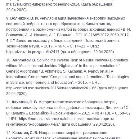
malaysia/icmrp-full-paper-proceeding-2014/ (дата обращения:
29.04.2020).
9.
Волчихин, В. И.
Регуляризация вычисления энтропии выходных
состояний нейросетевого преобразователя биометрия-код,
построенная на размножении малой выборки исходных данных / В. И.
Волчихин, А. И. Иванов, А. Г. Банных. – DOI 10.21685/2072-3059-2017-
4-2 // Известия высших учебных заведений. Поволжский регион.
Технические науки. – 2017. – № 4. – С. 14–23. – URL:
https://izvuz_tn.pnzgu.ru/tn2417 (дата обращения: 29.04.2020).
10.
Akhmetov, B.
Solving the Inverse Task of Neural Network Biometrics
without Mutations and Jenkins “Nightmare” in the Implementation of
Genetic Algorithms / B. Akhmetov, S. Kachalin, A. Ivanov [et al.] //
International Conference “Computational and Informational Technologies
in Science, Engineering and Education”. – 2015. – URL:
http://conf.ict.nsc.ru/citech-2015/en/reportview/261166 (дата обращения:
29.04.2020).
11.
Качалин, С. В.
Алгоритм генетического обращения матриц
нейросетевых функционалов без дефектов «кошмара» Дженкина / С.
В. Качалин // Евразийский Союз Ученых. – 2015. – № 4 (13). – С. 59–62.
– URL: https://euroasia-science.ru/tehnicheskie-nauki/алгоритм-
генетического-обращения-ма/ (дата обращения: 29.04.2020).
12.
Качалин, С. В.
Направленное морфинг-размножение
биометрических образов, исключающее эффект вырождения их