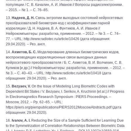
популяции / С. В. Качалин, А. И. Иванов // Вопросы радиоэлектроники.
– 2015. – № 1. – С. 76–85.
13.
Надеев, Д. Н.
Связь энтропии выходных состояний нейросетевых
преобразователей биометрия-код с коэффициентами парной
корреляции / Д. Н. Надеев, В. А. Фунтиков, А. И. Иванов //
Нейрокомпьютеры: разработка, применение. – 2012. – № 3. – С. 74–
77. – URL: http://www.radiotec.ru/article/10426 (дата обращения:
29.04.2020). – Рез. англ.
14.
Ахметов, Б. С.
Моделирование длинных биометрических кодов,
воспроизводящих корреляционные связи выходных данных
нейросетевого преобразователя / Б. С. Ахметов, В. И. Волчихин, С. В.
Куликов [и др.] // Нейрокомпьютеры: разработка, применение. – 2012. –
№ 3. – С. 40–43. – URL: http://www.radiotec.ru/article/10418 (дата
обращения: 29.04.2020). – Рез. англ.
15.
Bezyaev, V.
On the Issue of Modeling Long Biometric Codes with
Dependent Bit States / V. Bezyaev, I. Serikov, A. Kruchinin [et al.] // Progress
in Electromagnetics Research Symposium : PIERS Proceedings. –
Moscow, 2012. – Pp. 62–65. – URL:
https://piers.org/pierspublications/PIERS2012MoscowAbstracts.pdf (дата
обращения: 29.04.2020).
16.
Ivanov, A. I.
Reducing the Size of a Sample Sufficient for Learning Due
to the Symmetrization of Correlation Relationships Between Biometric Data