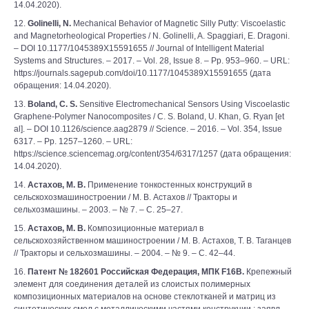
14.04.2020).
12.
Golinelli, N.
Mechanical Behavior of Magnetic Silly Putty: Viscoelastic
and Magnetorheological Properties / N. Golinelli, A. Spaggiari, E. Dragoni.
– DOI 10.1177/1045389X15591655 // Journal of Intelligent Material
Systems and Structures. – 2017. – Vol. 28, Issue 8. – Pp. 953–960. – URL:
https://journals.sagepub.com/doi/10.1177/1045389X15591655 (дата
обращения: 14.04.2020).
13.
Boland, C. S.
Sensitive Electromechanical Sensors Using Viscoelastic
Graphene-Polymer Nanocomposites / C. S. Boland, U. Khan, G. Ryan [et
al]. – DOI 10.1126/science.aag2879 // Science. – 2016. – Vol. 354, Issue
6317. – Pp. 1257–1260. – URL:
https://science.sciencemag.org/content/354/6317/1257 (дата обращения:
14.04.2020).
14.
Астахов, М. В.
Применение тонкостенных конструкций в
сельскохозмашиностроении / М. В. Астахов // Тракторы и
сельхозмашины. – 2003. – № 7. – С. 25–27.
15.
Астахов, М. В.
Композиционные материал в
сельскохозяйственном машиностроении / М. В. Астахов, Т. В. Таганцев
// Тракторы и сельхозмашины. – 2004. – № 9. – С. 42–44.
16.
Патент № 182601 Российская Федерация, МПК F16B.
Крепежный
элемент для соединения деталей из слоистых полимерных
композиционных материалов на основе стеклотканей и матриц из