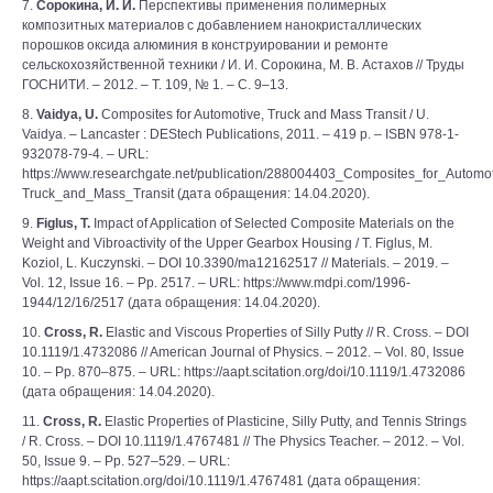
7.
Сорокина, И. И.
Перспективы применения полимерных
композитных материалов с добавлением нанокристаллических
порошков оксида алюминия в конструировании и ремонте
сельскохозяйственной техники / И. И. Сорокина, М. В. Астахов // Труды
ГОСНИТИ. – 2012. – Т. 109, № 1. – С. 9–13.
8.
Vaidya, U.
Composites for Automotive, Truck and Mass Transit / U.
Vaidya. – Lancaster : DEStech Publications, 2011. – 419 p. – ISBN 978-1-
932078-79-4. – URL:
https://www.researchgate.net/publication/288004403_Composites_for_Automo
Truck_and_Mass_Transit (дата обращения: 14.04.2020).
9.
Figlus, T.
Impact of Application of Selected Composite Materials on the
Weight and Vibroactivity of the Upper Gearbox Housing / T. Figlus, M.
Koziol, L. Kuczynski. – DOI 10.3390/ma12162517 // Materials. – 2019. –
Vol. 12, Issue 16. – Pp. 2517. – URL: https://www.mdpi.com/1996-
1944/12/16/2517 (дата обращения: 14.04.2020).
10.
Cross, R.
Elastic and Viscous Properties of Silly Putty // R. Cross. – DOI
10.1119/1.4732086 // American Journal of Physics. – 2012. – Vol. 80, Issue
10. – Pp. 870–875. – URL: https://aapt.scitation.org/doi/10.1119/1.4732086
(дата обращения: 14.04.2020).
11.
Cross, R.
Elastic Properties of Plasticine, Silly Putty, and Tennis Strings
/ R. Cross. – DOI 10.1119/1.4767481 // The Physics Teacher. – 2012. – Vol.
50, Issue 9. – Pp. 527–529. – URL:
https://aapt.scitation.org/doi/10.1119/1.4767481 (дата обращения: