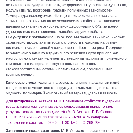
испытаниях на удар (плотность, коэффициент Пуассона, модуль Юнга,
модуль сдвига), построены графики полученных зависимостей.
Температура исследуемых образцов полисиликона не оказывала
значительного влияния на их механические свойства. Установлено:
начиная со значения относительной деформации 0,042, за время
удара полисиликон проявляет линейно-упругие свойства.
Обсуждение и заключение.
На основании полученных механических
характеристик сделаны выводы о стойкости к ударным нагрузкам
полисикона как составной части элемента борта прицепа. Предложен
вариант компоновки конструктивного решения борта прицепа как
многослойного сэндвич-элемента с внешними частями из полимерного
композитного материала с внутренним наполнением
стеклопластиковыми сотами и полисиликоном, помещенным в
крупные ячейки.
Ключевые слова:
ударная нагрузка, испытания на ударный изгиб,
сэндвичевая композитная конструкция, полисиликон, дилатантная
жидкость, полимерный композитный материал, ударная вязкость
Для цитирования:
Астахов, М. В. Повышение стойкости к ударным
воздействиям композитных узлов сельхозмашин применением
упруговязкопластичных жидкостей / М. В. Астахов, Е. В. Славкина. –
DOI 10.15507/2658-4123.030.202002.268-286 // Инженерные
технологии и системы. – 2020. – Т. 30, № 2. – С. 268–286.
Заявленный вклад соавторов:
М. В. Астахов – постановка задачи,