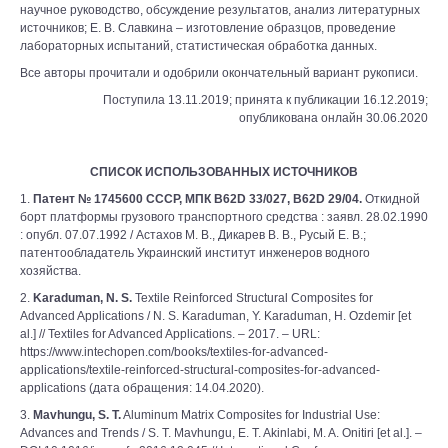
научное руководство, обсуждение результатов, анализ литературных
источников; Е. В. Славкина – изготовление образцов, проведение
лабораторных испытаний, статистическая обработка данных.
Все авторы прочитали и одобрили окончательный вариант рукописи.
Поступила 13.11.2019; принята к публикации 16.12.2019;
опубликована онлайн 30.06.2020
СПИСОК ИСПОЛЬЗОВАННЫХ ИСТОЧНИКОВ
1.
Патент № 1745600 СССР, МПК B62D 33/027, B62D 29/04.
Откидной
борт платформы грузового транспортного средства : заявл. 28.02.1990
: опубл. 07.07.1992 / Астахов М. В., Дикарев В. В., Русый Е. В.;
патентообладатель Украинский институт инженеров водного
хозяйства.
2.
Karaduman, N. S.
Textile Reinforced Structural Composites for
Advanced Applications / N. S. Karaduman, Y. Karaduman, H. Ozdemir [et
al.] // Textiles for Advanced Applications. – 2017. – URL:
https://www.intechopen.com/books/textiles-for-advanced-
applications/textile-reinforced-structural-composites-for-advanced-
applications (дата обращения: 14.04.2020).
3.
Mavhungu, S. T.
Aluminum Matrix Composites for Industrial Use:
Advances and Trends / S. T. Mavhungu, E. T. Akinlabi, M. A. Onitiri [et al.]. –