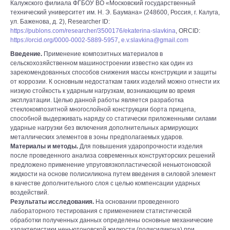
Калужского филиала ФГБОУ ВО «Московский государственный
технический университет им. Н. Э. Баумана» (248600, Россия, г. Калуга,
ул. Баженова, д. 2), Researcher ID:
https://publons.com/researcher/3500176/ekaterina-slavkina
, ORCID:
https://orcid.org/0000-0002-5889-5957
,
e.v.slavkina@gmail.com
Введение.
Применение композитных материалов в
сельскохозяйственном машиностроении известно как один из
зарекомендованных способов снижения массы конструкции и защиты
от коррозии. К основным недостаткам таких изделий можно отнести их
низкую стойкость к ударным нагрузкам, возникающим во время
эксплуатации. Целью данной работы является разработка
стеклокомпозитной многослойной конструкции борта прицепа,
способной выдерживать наряду со статически приложенными силами
ударные нагрузки без включения дополнительных армирующих
металлических элементов в зоны предполагаемых ударов.
Материалы и методы.
Для повышения ударопрочности изделия
после проведенного анализа современных конструкторских решений
предложено применение упруговязкопластической неньютоновской
жидкости на основе полисиликона путем введения в силовой элемент
в качестве дополнительного слоя с целью компенсации ударных
воздействий.
Результаты исследования.
На основании проведенного
лабораторного тестирования с применением статистической
обработки полученных данных определены основные механические
характеристики неньютоновской жидкости (полисиликона) при