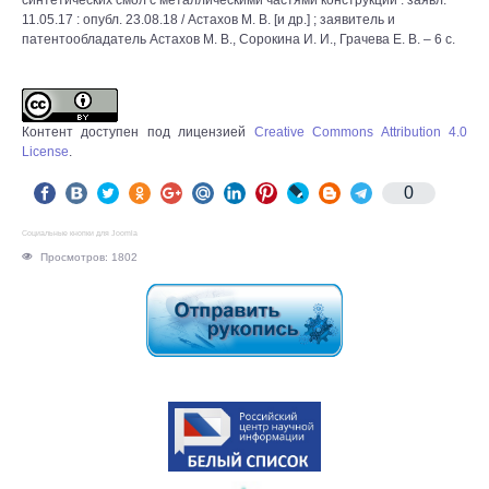
синтетических смол с металлическими частями конструкции : заявл.
11.05.17 : опубл. 23.08.18 / Астахов М. В. [и др.] ; заявитель и
патентообладатель Астахов М. В., Сорокина И. И., Грачева Е. В. – 6 с.
Контент доступен под лицензией
Creative Commons Attribution 4.0
License
.
0
Социальные кнопки для Joomla
Просмотров: 1802