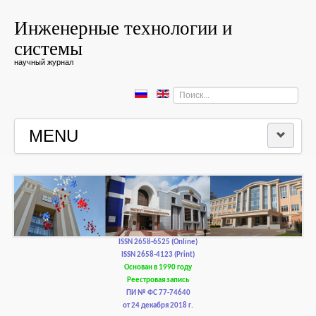
Инженерные технологии и
системы
научный журнал
Искать...
MENU
ГЛАВНАЯ
РЕДКОЛЛЕГИЯ
РЕДАКЦИОННАЯ ПОЛИТИКА И ЭТИКА
ISSN 2658-6525 (Online)
ISSN 2658-4123 (Print)
Основан в 1990 году
КОНТАКТЫ
Реестровая запись
ПИ № ФС 77-74640
от 24 декабря 2018 г.