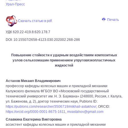
Урал-Пресс
Печать
Скачать статью в pdf.
УДК 620.22-419.8:620.178.7
DOI: 10.15507/2658-4123.030.202002.268-286
Повышение стойкости к ударным воздействиям композитных
узлов сельхозмашин применением упруговязкопластичных
жидкостей
Астахов Михаил Владимирович
профессор кафедры колесных машин и прикладной механики
Калужского филиала ФГБОУ ВО «Московский государственный
технический университет им. Н. Э. Баумана» (248600, Россия, г. Калуга,
ул. Баженова, д. 2), доктор технических наук, Publons ID:
https://publons.com/researcher/3506719/mikhail-astakhov/
, ORCID:
https://orcid.org/0000-0001-8675-1611
,
mvastahov@gmail.com
Славкина Екатерина Викторовна
ассистент кафедры колесных машин и прикладной механики