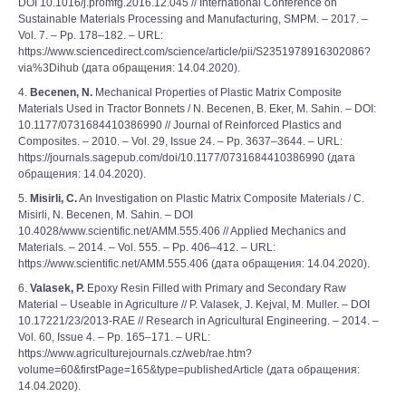
DOI 10.1016/j.promfg.2016.12.045 // International Conference on
Sustainable Materials Processing and Manufacturing, SMPM. – 2017. –
Vol. 7. – Pp. 178–182. – URL:
https://www.sciencedirect.com/science/article/pii/S2351978916302086?
via%3Dihub (дата обращения: 14.04.2020).
4.
Becenen, N.
Mechanical Properties of Plastic Matrix Composite
Materials Used in Tractor Bonnets / N. Becenen, B. Eker, M. Sahin. – DOI:
10.1177/0731684410386990 // Journal of Reinforced Plastics and
Composites. – 2010. – Vol. 29, Issue 24. – Pp. 3637–3644. – URL:
https://journals.sagepub.com/doi/10.1177/0731684410386990 (дата
обращения: 14.04.2020).
5.
Misirli, C.
An Investigation on Plastic Matrix Composite Materials / C.
Misirli, N. Becenen, M. Sahin. – DOI
10.4028/www.scientific.net/AMM.555.406 // Applied Mechanics and
Materials. – 2014. – Vol. 555. – Pp. 406–412. – URL:
https://www.scientific.net/AMM.555.406 (дата обращения: 14.04.2020).
6.
Valasek, P.
Epoxy Resin Filled with Primary and Secondary Raw
Material – Useable in Agriculture // P. Valasek, J. Kejval, M. Muller. – DOI
10.17221/23/2013-RAE // Research in Agricultural Engineering. – 2014. –
Vol. 60, Issue 4. – Pp. 165–171. – URL:
https://www.agriculturejournals.cz/web/rae.htm?
volume=60&firstPage=165&type=publishedArticle (дата обращения:
14.04.2020).