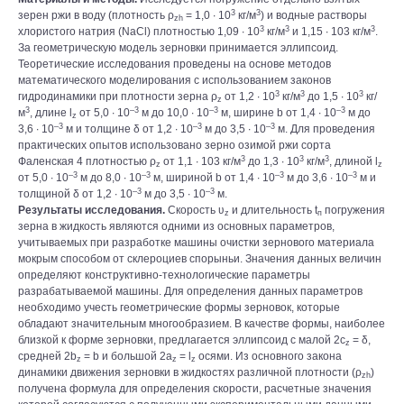
3
3
зерен ржи в воду (плотность ρ
= 1,0 ∙ 10
кг/м
) и водные растворы
zh
3
3
3
хлористого натрия (NaCl) плотностью 1,09 ∙ 10
кг/м
и 1,15 ∙ 103 кг/м
.
За геометрическую модель зерновки принимается эллипсоид.
Теоретические исследования проведены на основе методов
математического моделирования с использованием законов
3
3
3
гидродинамики при плотности зерна ρ
от 1,2 ∙ 10
кг/м
до 1,5 ∙ 10
кг/
z
3
–3
–3
–3
м
, длине l
от 5,0 ∙ 10
м до 10,0 ∙ 10
м, ширине b от 1,4 ∙ 10
м до
z
–3
–3
–3
3,6 ∙ 10
м и толщине δ от 1,2 ∙ 10
м до 3,5 ∙ 10
м. Для проведения
практических опытов использовано зерно озимой ржи сорта
3
3
3
Фаленская 4 плотностью ρ
от 1,1 ∙ 103 кг/м
до 1,3 ∙ 10
кг/м
, длиной l
z
z
–3
–3
–3
–3
от 5,0 ∙ 10
м до 8,0 ∙ 10
м, шириной b от 1,4 ∙ 10
м до 3,6 ∙ 10
м и
–3
–3
толщиной δ от 1,2 ∙ 10
м до 3,5 ∙ 10
м.
Результаты исследования.
Скорость ʋ
и длительность t
погружения
z
п
зерна в жидкость являются одними из основных параметров,
учитываемых при разработке машины очистки зернового материала
мокрым способом от склероциев спорыньи. Значения данных величин
определяют конструктивно-технологические параметры
разрабатываемой машины. Для определения данных параметров
необходимо учесть геометрические формы зерновок, которые
обладают значительным многообразием. В качестве формы, наиболее
близкой к форме зерновки, предлагается эллипсоид с малой 2c
= δ,
z
средней 2b
= b и большой 2a
= l
осями. Из основного закона
z
z
z
динамики движения зерновки в жидкостях различной плотности (ρ
)
zh
получена формула для определения скорости, расчетные значения