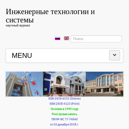
Инженерные технологии и
системы
научный журнал
Искать...
MENU
ГЛАВНАЯ
РЕДКОЛЛЕГИЯ
РЕДАКЦИОННАЯ ПОЛИТИКА И ЭТИКА
ISSN 2658-6525 (Online)
ISSN 2658-4123 (Print)
Основан в 1990 году
КОНТАКТЫ
Реестровая запись
ПИ № ФС 77-74640
от 24 декабря 2018 г.