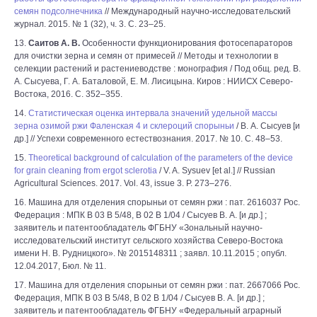
семян подсолнечника
// Международный научно-исследовательский
журнал. 2015. № 1 (32), ч. 3. С. 23–25.
13.
Саитов А. В.
Особенности функционирования фотосепараторов
для очистки зерна и семян от примесей // Методы и технологии в
селекции растений и растениеводстве : монография / Под общ. ред. В.
А. Сысуева, Г. А. Баталовой, Е. М. Лисицына. Киров : НИИСХ Северо-
Востока, 2016. С. 352–355.
14.
Статистическая оценка интервала значений удельной массы
зерна озимой ржи Фаленская 4 и склероций спорыньи
/ В. А. Сысуев [и
др.] // Успехи современного естествознания. 2017. № 10. С. 48–53.
15.
Theoretical background of calculation of the parameters of the device
for grain cleaning from ergot sclerotia
/ V. A. Sysuev [et al.] // Russian
Agricultural Sciences. 2017. Vol. 43, issue 3. P. 273–276.
16. Машина для отделения спорыньи от семян ржи : пат. 2616037 Рос.
Федерация : МПК В 03 В 5/48, В 02 В 1/04 / Сысуев В. А. [и др.] ;
заявитель и патентообладатель ФГБНУ «Зональный научно-
исследовательский институт сельского хозяйства Северо-Востока
имени Н. В. Рудницкого». № 2015148311 ; заявл. 10.11.2015 ; опубл.
12.04.2017, Бюл. № 11.
17. Машина для отделения спорыньи от семян ржи : пат. 2667066 Рос.
Федерация, МПК В 03 В 5/48, В 02 В 1/04 / Сысуев В. А. [и др.] ;
заявитель и патентообладатель ФГБНУ «Федеральный аграрный