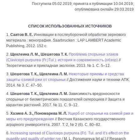
Поступила 05.02.2019; принята к публикации 10.04.2019;
опубликована онлайн 29.03.2019
СПИСОК ИСПОЛЬЗОВАННЫХ ИСТОЧНИКОВ
1.
Саитов В. Е.
Инновации в послеуборочной обработке зернового
материала : монография. Saarbrucken : LAP LAMBERT Academic
Publishing, 2012. 152 с.
2.
Щеклеина Л. М., Шешегова Т. К.
Проблема спорыньи злаков
(Claviceps purpurea (Fr.)Tul.): история и современность (обзор)
//
Теоретическая и прикладная экология. 2013. № 1. С. 5–12.
3.
Шешегова Т. К., Щеклеина Л. М.
Некоторые приемы и средства
защиты озимой ржи от спорыньи
// Достижения науки и техники АПК.
2014. № 3. С. 47–50.
4.
Шешегова Т. К., Щеклеина Л. М.
Зависимость вредоносности
спорыньи от биометрических показателей склероциев // Защита и
карантин растений. 2017. № 11. С. 9–12.
5.
Хазиев А. З., Пономарева М. Л.
Ущерб от спорыньи на озимой ржи и
меры его предупреждения
// Вестник Казанского государственного
аграрного университета. 2007. Т. 2, № 2 (6). С. 80–82.
6.
Increasing spread of Claviceps purpurea (Fr). Tul. and it’s effect on the
quantity and quality of winter rye
/ M. L. Ponomareva [et al.] // Research