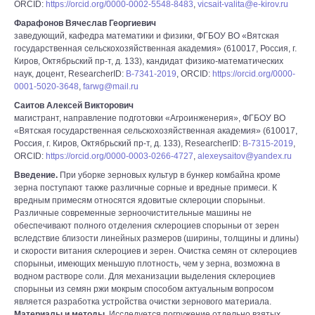
ORCID:
https://orcid.org/0000-0002-5548-8483
,
vicsait-valita@e-kirov.ru
Фарафонов Вячеслав Георгиевич
заведующий, кафедра математики и физики, ФГБОУ ВО «Вятская
государственная сельскохозяйственная академия» (610017, Россия, г.
Киров, Октябрьский пр-т, д. 133), кандидат физико-математических
наук, доцент, ResearcherID:
B-7341-2019
, ORCID:
https://orcid.org/0000-
0001-5020-3648
,
farwg@mail.ru
Саитов Алексей Викторович
магистрант, направление подготовки «Агроинженерия», ФГБОУ ВО
«Вятская государственная сельскохозяйственная академия» (610017,
Россия, г. Киров, Октябрьский пр-т, д. 133), ResearcherID:
B-7315-2019
,
ORCID:
https://orcid.org/0000-0003-0266-4727
,
alexeysaitov@yandex.ru
Введение.
При уборке зерновых культур в бункер комбайна кроме
зерна поступают также различные сорные и вредные примеси. К
вредным примесям относятся ядовитые склероции спорыньи.
Различные современные зерноочистительные машины не
обеспечивают полного отделения склероциев спорыньи от зерен
вследствие близости линейных размеров (ширины, толщины и длины)
и скорости витания склероциев и зерен. Очистка семян от склероциев
спорыньи, имеющих меньшую плотность, чем у зерна, возможна в
водном растворе соли. Для механизации выделения склероциев
спорыньи из семян ржи мокрым способом актуальным вопросом
является разработка устройства очистки зернового материала.
Материалы и методы.
Исследуется погружение отдельно взятых