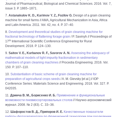
Journal of Pharmaceutical, Biological and Chemical Sciences. 2016. Vol. 7,
issue 3. P. 1865–1871.
7.
Astanakulov K. D., Karimov Y. Z., Fozilov G.
Design of a grain cleaning
machine for small farms // AMA, Agricultural Mechanization in Asia, Africa
and Latin America. 2011. Vol. 42, no. 4. P. 37–40.
8.
Development and theoretical studies of grain cleaning machine for
fractional technology of flattening forage grain
/ P. Savinyh // Proceedings of
th
17
International Scientific Conference Engineering for Rural
Development. 2018. P. 124–130.
9.
Saitov V. E., Kurbanov R. F., Suvorov A. N.
Assessing the adequacy of
mathematical models of light impurity fractionation in sedimentary
chambers of grain cleaning machines
// Procedia Engineering. 2016. Vol.
150. P. 107–110.
10.
Substantiation of basic scheme of grain cleaning machine for
preparation of agricultural crops seeds
/ A. M. Gievsky [et al.] // IOP
Conference Series: Materials Science and Engineering. 2018. Vol. 327. P.
042035.
11.
Дринча В. М., Борисенко И. Б.
Применение и функциональные
возможности пневмосортировальных столов
// Научно-агрономический
журнал. 2008. № 2 (83). С. 33–36.
12.
Шафоростов В. Д., Припоров И. Е.
Качественные показатели
работы фотосепаратора по фракционной технологии при разделении