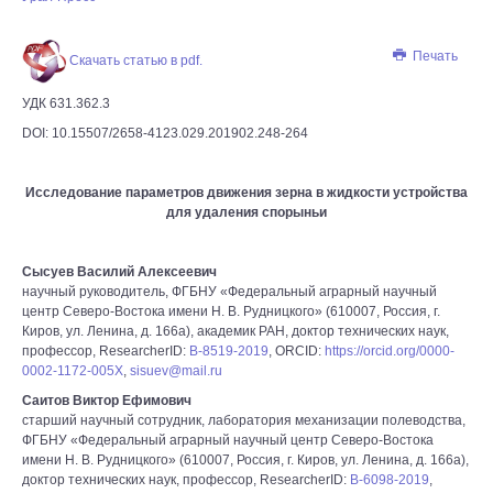
Печать
Скачать статью в pdf.
УДК 631.362.3
DOI: 10.15507/2658-4123.029.201902.248-264
Исследование параметров движения зерна в жидкости устройства
для удаления спорыньи
Сысуев Василий Алексеевич
научный руководитель, ФГБНУ «Федеральный аграрный научный
центр Северо-Востока имени Н. В. Рудницкого» (610007, Россия, г.
Киров, ул. Ленина, д. 166а), академик РАН, доктор технических наук,
профессор, ResearcherID:
B-8519-2019
, ORCID:
https://orcid.org/0000-
0002-1172-005X
,
sisuev@mail.ru
Саитов Виктор Ефимович
старший научный сотрудник, лаборатория механизации полеводства,
ФГБНУ «Федеральный аграрный научный центр Северо-Востока
имени Н. В. Рудницкого» (610007, Россия, г. Киров, ул. Ленина, д. 166а),
доктор технических наук, профессор, ResearcherID:
B-6098-2019
,