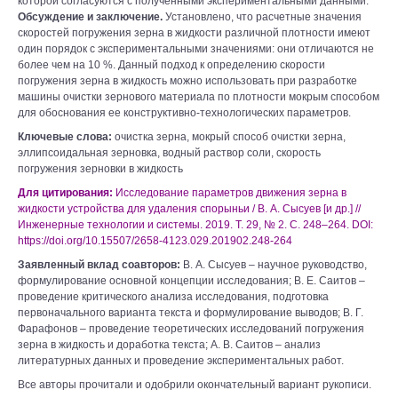
которой согласуются с полученными экспериментальными данными.
Обсуждение и заключение.
Установлено, что расчетные значения
скоростей погружения зерна в жидкости различной плотности имеют
один порядок с экспериментальными значениями: они отличаются не
более чем на 10 %. Данный подход к определению скорости
погружения зерна в жидкость можно использовать при разработке
машины очистки зернового материала по плотности мокрым способом
для обоснования ее конструктивно-технологических параметров.
Ключевые слова:
очистка зерна, мокрый способ очистки зерна,
эллипсоидальная зерновка, водный раствор соли, скорость
погружения зерновки в жидкость
Для цитирования:
Исследование параметров движения зерна в
жидкости устройства для удаления спорыньи / В. А. Сысуев [и др.] //
Инженерные технологии и системы. 2019. Т. 29, № 2. С. 248–264. DOI:
https://doi.org/10.15507/2658-4123.029.201902.248-264
Заявленный вклад соавторов:
В. А. Сысуев – научное руководство,
формулирование основной концепции исследования; В. Е. Саитов –
проведение критического анализа исследования, подготовка
первоначального варианта текста и формулирование выводов; В. Г.
Фарафонов – проведение теоретических исследований погружения
зерна в жидкость и доработка текста; А. В. Саитов – анализ
литературных данных и проведение экспериментальных работ.
Все авторы прочитали и одобрили окончательный вариант рукописи.