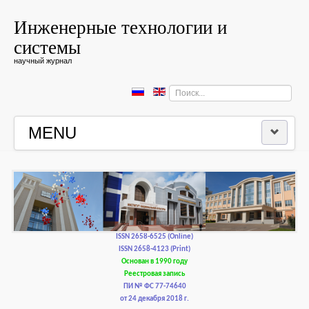
Инженерные технологии и
системы
научный журнал
Искать...
MENU
ГЛАВНАЯ
РЕДКОЛЛЕГИЯ
РЕДАКЦИОННАЯ ПОЛИТИКА И ЭТИКА
ISSN 2658-6525 (Online)
ISSN 2658-4123 (Print)
Основан в 1990 году
КОНТАКТЫ
Реестровая запись
ПИ № ФС 77-74640
от 24 декабря 2018 г.