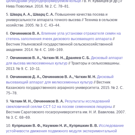
цилиндрами упругодеформируемом кольце
/ В. Н. Кувайцев [и др.] //
Нива Поволжья. 2016. № 2. С. 78–81.
5.
Шварц А. А., Шварц С. А.
Повышение качества посева и
универсальности аппарата точного высева // Техника в сельском
хозяйстве. 2005. № 3. С. 43–44.
6.
Овчинников В. А.
Влияние угла установки отражателя семян на
степень заполнения ячеек дискового высевающего аппарата
//
Вестник Ульяновской государственной сельскохозяйственной
академии. 2014. № 4. С. 166–169.
7.
Овчинников В. А., Чаткин М. Н., Драняев С. Б.
Дисковый аппарат
для высева мелкосеменных культур
// Тракторы и сельхозмашины.
2013. № 9. С. 10–11.
8.
Овчинников Д. А., Овчинников В. А., Чаткин М. Н.
Дисковый
высевающий аппарат для мелкосеменных культур
// Вестник
Казанского государственного аграрного университета. 2015. № 2. С.
75–78.
9.
Чаткин М. Н., Овчинников В. А.
Результаты исследований
свекловичной сеялки ССТ-12 на посеве семенников люцерны
//
Вестник Саратовского госагроуниверситета им. Н. И. Вавилова. 2007.
№ 3. С. 68–69.
10.
Купряшкин В. Ф., Наумкин Н. И., Купряшкин В. В.
Исследование
устойчивости движения подвижного модуля экспериментальной