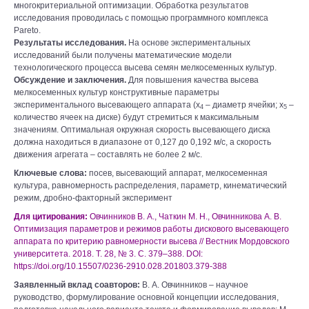
многокритериальной оптимизации. Обработка результатов
исследования проводилась с помощью программного комплекса
Pareto.
Результаты исследования.
На основе экспериментальных
исследований были получены математические модели
технологического процесса высева семян мелкосеменных культур.
Обсуждение и заключения.
Для повышения качества высева
мелкосеменных культур конструктивные параметры
экспериментального высевающего аппарата (х
– диаметр ячейки; х
–
4
5
количество ячеек на диске) будут стремиться к максимальным
значениям. Оптимальная окружная скорость высевающего диска
должна находиться в диапазоне от 0,127 до 0,192 м/с, а скорость
движения агрегата – составлять не более 2 м/с.
Ключевые слова:
посев, высевающий аппарат, мелкосеменная
культура, равномерность распределения, параметр, кинематический
режим, дробно-факторный эксперимент
Для цитирования:
Овчинников В. А., Чаткин М. Н., Овчинникова А. В.
Оптимизация параметров и режимов работы дискового высевающего
аппарата по критерию равномерности высева // Вестник Мордовского
университета. 2018. Т. 28, № 3. С. 379–388. DOI:
https://doi.org/10.15507/0236-2910.028.201803.379-388
Заявленный вклад соавторов:
В. А. Овчинников – научное
руководство, формулирование основной концепции исследования,