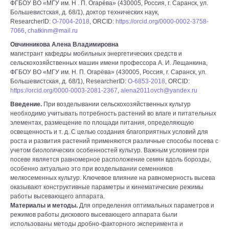
ФГБОУ ВО «МГУ им. Н . П. Огарёва» (430005, Россия, г. Саранск, ул.
Большевистская, д. 68/1), доктор технических наук,
ResearcherID:
О-7004-2018
, ORCID:
https://orcid.org/0000-0002-3758-
7066
,
chatkinm@mail.ru
Овчинникова Алена Владимировна
магистрант кафедры мобильных энергетических средств и
сельскохозяйственных машин имени профессора А. И. Лещанкина,
ФГБОУ ВО «МГУ им. Н. П. Огарёва» (430005, Россия, г. Саранск, ул.
Большевистская, д. 68/1), ResearcherID:
O-6853-2018
, ORCID:
https://orcid.org/0000-0003-2081-2367
,
alena2011ovch@yandex.ru
Введение.
При возделывании сельскохозяйственных культур
необходимо учитывать потребность растений во влаге и питательных
элементах, размещение по площади питания, определяющую
освещенность и т. д. С целью создания благоприятных условий для
роста и развития растений применяются различные способы посева с
учетом биологических особенностей культур. Важным условием при
посеве является равномерное расположение семян вдоль борозды,
особенно актуально это при возделывании семенников
мелкосеменных культур. Ключевое влияние на равномерность высева
оказывают конструктивные параметры и кинематические режимы
работы высевающего аппарата.
Материалы и методы.
Для определения оптимальных параметров и
режимов работы дискового высевающего аппарата были
использованы методы дробно-факторного эксперимента и