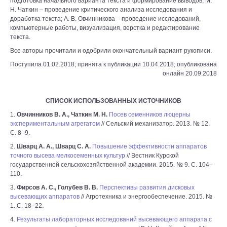
подготовка начального варианта текста и формирование выводов; М.
Н. Чаткин – проведение критического анализа исследования и
доработка текста; А. В. Овчинникова – проведение исследований,
компьютерные работы, визуализация, верстка и редактирование
текста.
Все авторы прочитали и одобрили окончательный вариант рукописи.
Поступила 01.02.2018; принята к публикации 10.04.2018; опубликована
онлайн 20.09.2018
СПИСОК ИСПОЛЬЗОВАННЫХ ИСТОЧНИКОВ
1.
Овчинников В. А., Чаткин М. Н.
Посев семенников люцерны
экспериментальным агрегатом
// Сельский механизатор. 2013. № 12.
С. 8–9.
2.
Шварц А. А., Шварц С. А.
Повышение эффективности аппаратов
точного высева мелкосеменных культур
// Вестник Курской
государственной сельскохозяйственной академии. 2015. № 9. С. 104–
110.
3.
Фирсов А. С., Голубев В. В.
Перспективы развития дисковых
высевающих аппаратов
// Агротехника и энергообеспечение. 2015. №
1. С. 18–22.
4.
Результаты лабораторных исследований высевающего аппарата с