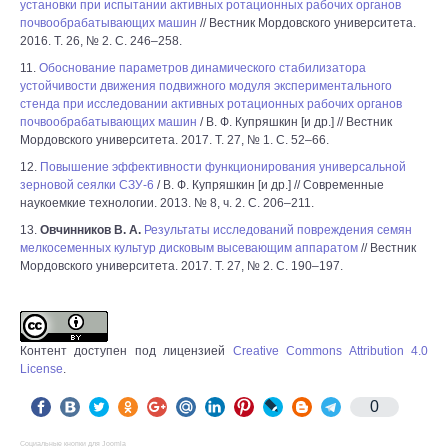
установки при испытании активных ротационных рабочих органов
почвообрабатывающих машин
// Вестник Мордовского университета.
2016. Т. 26, № 2. С. 246–258.
11.
Обоснование параметров динамического стабилизатора
устойчивости движения подвижного модуля экспериментального
стенда при исследовании активных ротационных рабочих органов
почвообрабатывающих машин
/ В. Ф. Купряшкин [и др.] // Вестник
Мордовского университета. 2017. Т. 27, № 1. С. 52–66.
12.
Повышение эффективности функционирования универсальной
зерновой сеялки СЗУ-6
/ В. Ф. Купряшкин [и др.] // Современные
наукоемкие технологии. 2013. № 8, ч. 2. С. 206–211.
13.
Овчинников В. А.
Результаты исследований повреждения семян
мелкосеменных культур дисковым высевающим аппаратом
// Вестник
Мордовского университета. 2017. Т. 27, № 2. С. 190–197.
Контент доступен под лицензией
Creative Commons Attribution 4.0
License
.
0
Социальные кнопки для Joomla