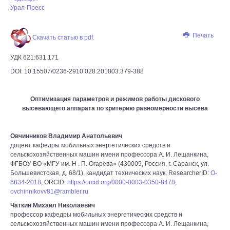
Урал-Пресс
Печать
Скачать статью в pdf.
УДК 621:631.171
DOI: 10.15507/0236-2910.028.201803.379-388
Оптимизация параметров и режимов работы дискового
высевающего аппарата по критерию равномерности высева
Овчинников Владимир Анатольевич
доцент кафедры мобильных энергетических средств и
сельскохозяйственных машин имени профессора А. И. Лещанкина,
ФГБОУ ВО «МГУ им. Н . П. Огарёва» (430005, Россия, г. Саранск, ул.
Большевистская, д. 68/1), кандидат технических наук, ResearcherID:
O-
6834-2018
, ORCID:
https://orcid.org/0000-0003-0350-8478
,
ovchinnikovv81@rambler.ru
Чаткин Михаил Николаевич
профессор кафедры мобильных энергетических средств и
сельскохозяйственных машин имени профессора А. И. Лещанкина,