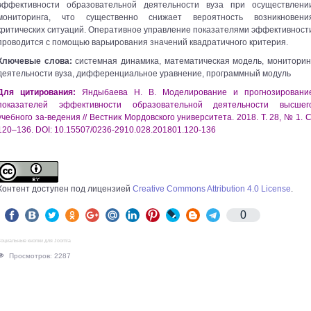
эффективности образовательной деятельности вуза при осуществлени
мониторинга, что существенно снижает вероятность возникновени
критических ситуаций. Оперативное управление показателями эффективност
проводится с помощью варьирования значений квадратичного критерия.
Ключевые слова:
системная динамика, математическая модель, мониторин
деятельности вуза, дифференциальное уравнение, программный модуль
Для цитирования:
Яндыбаева Н. В. Моделирование и прогнозировани
показателей эффективности образовательной деятельности высшег
учебного за-ведения // Вестник Мордовского университета. 2018. Т. 28, № 1. С
120–136. DOI: 10.15507/0236-2910.028.201801.120-136
Контент доступен под лицензией
Creative Commons Attribution 4.0 License
.
0
оциальные кнопки для Joomla
Просмотров: 2287