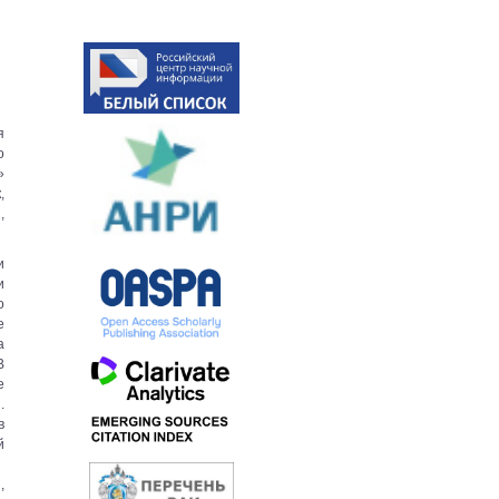
я
о
»
,
1
,
и
и
о
е
а
В
е
.
в
й
,