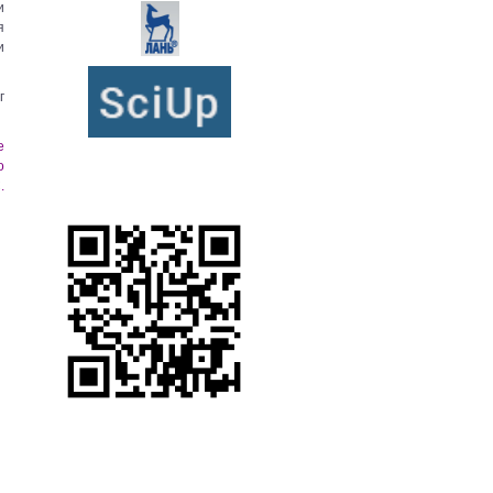
и
я
и
г
е
о
.