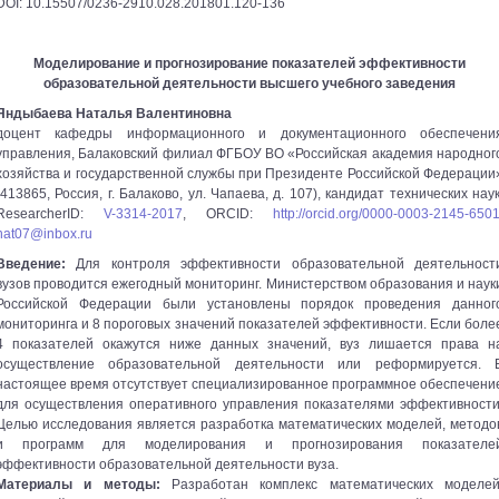
DOI: 10.15507/0236-2910.028.201801.120-136
Моделирование и прогнозирование показателей эффективности
образовательной деятельности высшего учебного заведения
Яндыбаева Наталья Валентиновна
доцент кафедры информационного и документационного обеспечени
управления, Балаковский филиал ФГБОУ ВО «Российская академия народног
хозяйства и государственной службы при Президенте Российской Федерации
(413865, Россия, г. Балаково, ул. Чапаева, д. 107), кандидат технических наук
ResearcherID:
V-3314-2017
, ORCID:
http://orcid.org/0000-0003-2145-650
nat07@inbox.ru
Введение:
Для контроля эффективности образовательной деятельност
вузов проводится ежегодный мониторинг. Министерством образования и наук
Российской Федерации были установлены порядок проведения данног
мониторинга и 8 пороговых значений показателей эффективности. Если боле
4 показателей окажутся ниже данных значений, вуз лишается права н
осуществление образовательной деятельности или реформируется. 
настоящее время отсутствует специализированное программное обеспечени
для осуществления оперативного управления показателями эффективности
Целью исследования является разработка математических моделей, методо
и программ для моделирования и прогнозирования показателе
эффективности образовательной деятельности вуза.
Материалы и методы:
Разработан комплекс математических моделей