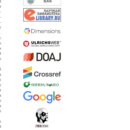
В
и
-
-
-
т
.
с
о
х
й
н
й
а
о
о
и
а
о
а
е
е
й