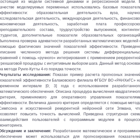
состоящий из модели системной динамики и регрессионной модели. 
качестве моделируемых переменных использовались базовые показател
эффективности: образовательная деятельность вуза, научно
исследовательская деятельность, международная деятельность, финансово
экономическая деятельность, заработная плата профессорско
преподавательского состава, трудоустройство выпускников, континген
студентов, дополнительные показатели образовательных организаций
Выполнена проверка адекватности разработанных математических моделей 
помощью фактических значений показателей эффективности. Приведен
описание численного метода решения системы дифференциальны
уравнений с помощь «ручного» интегрирования с применением рекуррентно
трехшаговой процедуры с интуитивным выбором шага. Данный метод основа
на методе Рунге-Кутты 4-го порядка точности.
Результаты исследования:
Показан пример расчета прогнозных значени
показателей эффективности Балаковского филиала ФГБОУ ВО «РАНХиГС» н
временном интервале [0; 3] года с использованием разработанног
математического обеспечения. Описана процедура вычисления квадратичног
критерия, применяемого для оперативного управления показателям
эффективности. Величина данного критерия определяется с помощью метод
Симпсона и искусственной реккурентной нейронной сети Элмана, чт
позволяет повысить точность вычислений. Приведена структурная схем
взаимодействия пользователей с программным модулем в процесс
мониторинга.
Обсуждение и заключения:
Разработанное математическое и программно
обеспечение может использоваться для прогнозирования показателе