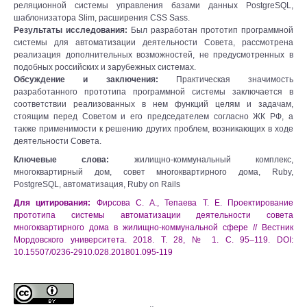
реляционной системы управления базами данных PostgreSQL,
шаблонизатора Slim, расширения CSS Sass.
Результаты исследования:
Был разработан прототип программной
системы для автоматизации деятельности Совета, рассмотрена
реализация дополнительных возможностей, не предусмотренных в
подобных российских и зарубежных системах.
Обсуждение и заключения:
Практическая значимость
разработанного прототипа программной системы заключается в
соответствии реализованных в нем функций целям и задачам,
стоящим перед Советом и его председателем согласно ЖК РФ, а
также применимости к решению других проблем, возникающих в ходе
деятельности Совета.
Ключевые слова:
жилищно-коммунальный комплекс,
многоквартирный дом, совет многоквартирного дома, Ruby,
PostgreSQL, автоматизация, Ruby on Rails
Для цитирования:
Фирсова С. А., Тепаева Т. Е. Проектирование
прототипа системы автоматизации деятельности совета
многоквартирного дома в жилищно-коммунальной сфере // Вестник
Мордовского университета. 2018. Т. 28, № 1. С. 95–119. DOI:
10.15507/0236-2910.028.201801.095-119