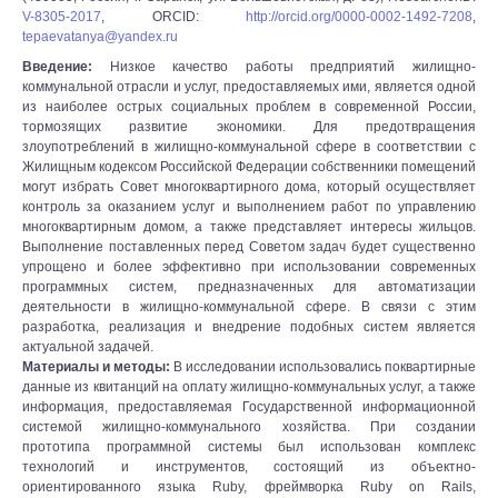
V-8305-2017
, ORCID:
http://orcid.org/0000-0002-1492-7208
,
tepaevatanya@yandex.ru
Введение:
Низкое качество работы предприятий жилищно-
коммунальной отрасли и услуг, предоставляемых ими, является одной
из наиболее острых социальных проблем в современной России,
тормозящих развитие экономики. Для предотвращения
злоупотреблений в жилищно-коммунальной сфере в соответствии с
Жилищным кодексом Российской Федерации собственники помещений
могут избрать Совет многоквартирного дома, который осуществляет
контроль за оказанием услуг и выполнением работ по управлению
многоквартирным домом, а также представляет интересы жильцов.
Выполнение поставленных перед Советом задач будет существенно
упрощено и более эффективно при использовании современных
программных систем, предназначенных для автоматизации
деятельности в жилищно-коммунальной сфере. В связи с этим
разработка, реализация и внедрение подобных систем является
актуальной задачей.
Материалы и методы:
В исследовании использовались поквартирные
данные из квитанций на оплату жилищно-коммунальных услуг, а также
информация, предоставляемая Государственной информационной
системой жилищно-коммунального хозяйства. При создании
прототипа программной системы был использован комплекс
технологий и инструментов, состоящий из объектно-
ориентированного языка Ruby, фреймворка Ruby on Rails,