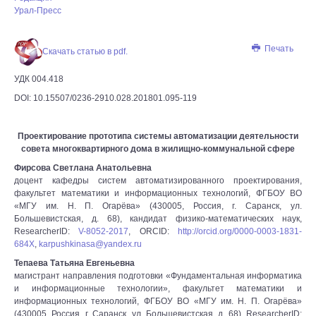
Урал-Пресс
Печать
Скачать статью в pdf.
УДК 004.418
DOI: 10.15507/0236-2910.028.201801.095-119
Проектирование прототипа системы автоматизации деятельности
совета многоквартирного дома в жилищно-коммунальной сфере
Фирсова Светлана Анатольевна
доцент кафедры систем автоматизированного проектирования,
факультет математики и информационных технологий, ФГБОУ ВО
«МГУ им. Н. П. Огарёва» (430005, Россия, г. Саранск, ул.
Большевистская, д. 68), кандидат физико-математических наук,
ResearcherID:
V-8052-2017
, ORCID:
http://orcid.org/0000-0003-1831-
684X
,
karpushkinasa@yandex.ru
Тепаева Татьяна Евгеньевна
магистрант направления подготовки «Фундаментальная информатика
и информационные технологии», факультет математики и
информационных технологий, ФГБОУ ВО «МГУ им. Н. П. Огарёва»
(430005, Россия, г. Саранск, ул. Большевистская, д. 68), ResearcherID: