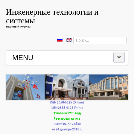
Инженерные технологии и
системы
научный журнал
Искать...
MENU
ГЛАВНАЯ
РЕДКОЛЛЕГИЯ
РЕДАКЦИОННАЯ ПОЛИТИКА И ЭТИКА
ISSN 2658-6525 (Online)
ISSN 2658-4123 (Print)
Основан в 1990 году
КОНТАКТЫ
Реестровая запись
ПИ № ФС 77-74640
от 24 декабря 2018 г.