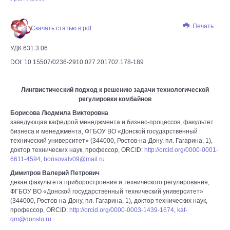
Печать
Скачать статью в pdf.
УДК 631.3.06
DOI: 10.15507/0236-2910.027.201702.178-189
Лингвистический подход к решению задачи технологической
регулировки комбайнов
Борисова Людмила Викторовна
заведующая кафедрой менеджмента и бизнес-процессов, факультет
бизнеса и менеджмента, ФГБОУ ВО «Донской государственный
технический университет» (344000, Ростов-на-Дону, пл. Гагарина, 1),
доктор технических наук, профессор, ORCID:
http://orcid.org/0000-0001-
6611-4594
,
borisovalv09@mail.ru
Димитров Валерий Петрович
декан факультета приборостроения и технического регулирования,
ФГБОУ ВО «Донской государственный технический университет»
(344000, Ростов-на-Дону, пл. Гагарина, 1), доктор технических наук,
профессор, ORCID:
http://orcid.org/0000-0003-1439-1674
,
kaf-
qm@donstu.ru