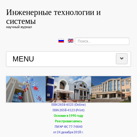
Инженерные технологии и
системы
научный журнал
Искать...
MENU
ГЛАВНАЯ
РЕДКОЛЛЕГИЯ
РЕДАКЦИОННАЯ ПОЛИТИКА И ЭТИКА
ISSN 2658-6525 (Online)
ISSN 2658-4123 (Print)
Основан в 1990 году
КОНТАКТЫ
Реестровая запись
ПИ № ФС 77-74640
от 24 декабря 2018 г.