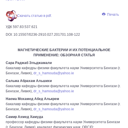
Печать
Скачать статью в pdf.
УДК 597.83:537.621
DOI: 10.15507/0236-2910.027.201701.108-122
МАГНЕТИЧЕСКИЕ БАКТЕРИИ И ИХ ПОТЕНЦИАЛЬНОЕ
ПРИМЕНЕНИЕ: ОБЗОРНАЯ СТАТЬЯ
Сара Раджаб Эльджамали
бакалавр кафедры физики факультета науки Университета Бенгази (г.
Бенгази, Ливия),
dr_s_hamouda@yahoo.ie
Сальма Абрахам Альшихи
бакалавр кафедры физики факультета науки Университета Бенгази (г.
Бенгази, Ливия),
dr_s_hamouda@yahoo.ie
Наема Мохамед Абед Алькрем
бакалавр кафедры физики факультета науки Университета Бенгази (г.
Бенгази, Ливия),
dr_s_hamouda@yahoo.ie
Самир Ахмед Хамуда
профессор кафедры физики факультета науки Университета Бенгази
(г. Бенгази, Ливия), кандидат физических наук, ORCID: