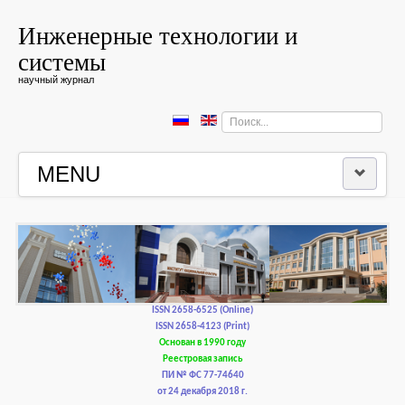
Инженерные технологии и
системы
научный журнал
Искать...
MENU
ГЛАВНАЯ
РЕДКОЛЛЕГИЯ
РЕДАКЦИОННАЯ ПОЛИТИКА И ЭТИКА
ISSN 2658-6525 (Online)
ISSN 2658-4123 (Print)
Основан в 1990 году
КОНТАКТЫ
Реестровая запись
ПИ № ФС 77-74640
от 24 декабря 2018 г.