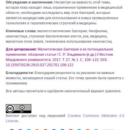
Обсуждение и заключения:
Несмотря на важность этой темы,
которая пока находит лишь ограниченное применение в медицинской
области, необходимо исследовать мир этих бактерий, которые
являются кандидатами для использования в новых промышленных
технологиях и терапевтических стратегий в медицины.
Ключевые слова:
магнитотактические бактерии, биофизика,
наночастица, строение биологических клеток, рак, медицина,
магнитное поле земли, техническое использование наночастиц
Для цитирования:
Магнетические бактерии и их потенциальное
применение: обзорная статья / С. Р. Эльджмали [и др.] // Вестник
Мордовского университета. 2017. Т. 27, № 1. С. 108–122. DOI:
10.15507/0236-2910.027.201701.108-122
Благодарности:
Благодарим рецензента за указание на важные
моменты, касающиеся нашей статьи. Его точка зрения была принята с
пониманием.
Все авторы прочитали и одобрили окончательный вариант рукописи.
Контент доступен под лицензией
Creative Commons Attribution 4.0
License
.