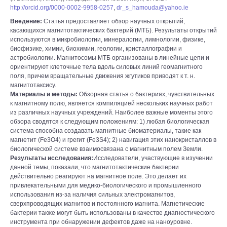
http://orcid.org/0000-0002-9958-0257
,
dr_s_hamouda@yahoo.ie
Введение:
Статья предоставляет обзор научных открытий,
касающихся магнитотактических бактерий (МТБ). Результаты открытий
используются в микробиологии, минералогии, лимнологии, физике,
биофизике, химии, биохимии, геологии, кристаллографии и
астробиологии. Магнитосомы МТБ организованы в линейные цепи и
ориентируют клеточные тела вдоль силовых линий геомагнитного
поля, причем вращательные движения жгутиков приводят к т. н.
магнитотаксису.
Материалы и методы:
Обзорная статья о бактериях, чувствительных
к магнитному полю, является компиляцией нескольких научных работ
из различных научных учреждений. Наиболее важные моменты этого
обзора сводятся к следующим положениям: 1) любая биологическая
система способна создавать магнитные биоматериалы, такие как
магнетит (Fe3O4) и грегит (Fe3S4); 2) навигация этих нанокристаллов в
биологической системе взаимосвязана с магнитным полем Земли.
Результаты исследования:
Исследователи, участвующие в изучении
данной темы, показали, что магнитотактические бактерии
действительно реагируют на магнитное поле. Это делает их
привлекательными для медико-биологического и промышленного
использования из-за наличия сильных электромагнитов,
сверхпроводящих магнитов и постоянного магнита. Магнетические
бактерии также могут быть использованы в качестве диагностического
инструмента при обнаружении дефектов даже на наноуровне.