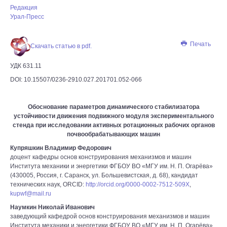
Редакция
Урал-Пресс
Печать
Скачать статью в pdf.
УДК 631.11
DOI: 10.15507/0236-2910.027.201701.052-066
Обоснование параметров динамического стабилизатора
устойчивости движения подвижного модуля экспериментального
стенда при исследовании активных ротационных рабочих органов
почвообрабатывающих машин
Купряшкин Владимир Федорович
доцент кафедры основ конструирования механизмов и машин
Института механики и энергетики ФГБОУ ВО «МГУ им. Н. П. Огарёва»
(430005, Россия, г. Саранск, ул. Большевистская, д. 68), кандидат
технических наук, ORCID:
http://orcid.org/0000-0002-7512-509X
,
kupwf@mail.ru
Наумкин Николай Иванович
заведующий кафедрой основ конструирования механизмов и машин
Института механики и энергетики ФГБОУ ВО «МГУ им. Н. П. Огарёва»