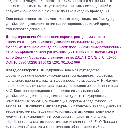
подвижного модуля обеспечить стабилизацию его движения, что
позволит повысить чистоту экспериментальных исследований и
получать наиболее объективные данные в ходе их проведения.
Ключевые слова:
экспериментальный стенд, подвижный модуль,
устойчивость движения, активный ротационный рабочий орган,
стабилизатор движения
Для цитирования:
Обоснование параметров динамического
стабилизатора устойчивости движения подвижного модуля
экспериментального стенда при исследовании активных ротационных
рабочих органов почвообрабатывающих машин / В. Ф. Купряшкин [и
др.] // Вестник Мордовского университета. 2017. Т. 27, № 1. С. 52–66.
DOI: 10.15507/0236-2910.027.201701.052-066
Вклад соавторов:
В. Ф. Купряшкин: научное руководство,
формулирование основной концепции исследования, подготовка
начального варианта текста и формирование выводов; Н. И. Наумкин:
проведение критического анализа исследования и доработка текста;
А. С. Князьков: проведение теоретических исследований по
устойчивости движения подвижного модуля; В. Н. Купряшкина:
компьютерные работы, визуализация, верстка и редактирование
текста; М. Г. Шляпников: литературный и патентный анализ, участие в
теоретическом исследовании устойчивости движения подвижного
модуля; В. В. Купряшкин: литературный и патентный анализ,
обработка результатов теоретических исследований; Е. Ю. Терехин:
литературный анализ и теоретическое обоснование выбора