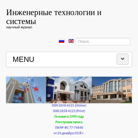
Инженерные технологии и
системы
научный журнал
Искать...
MENU
ГЛАВНАЯ
РЕДКОЛЛЕГИЯ
РЕДАКЦИОННАЯ ПОЛИТИКА И ЭТИКА
ISSN 2658-6525 (Online)
ISSN 2658-4123 (Print)
Основан в 1990 году
КОНТАКТЫ
Реестровая запись
ПИ № ФС 77-74640
от 24 декабря 2018 г.