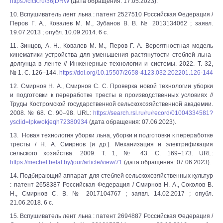
https://clck.ru/36jDRW
(дата обращения: 17.05.2023).
10. Вспушиватель лент льна : патент 2527510 Российская Федерация /
Перов Г. А., Ковалев М. М., Зубанов В. В. № 2013134062 ; заявл.
19.07.2013 ; опубл. 10.09.2014. 6 с.
11. Зинцов, А. Н., Ковалев М. М., Перов Г. А. Вероятностная модель
кинематики устройства для уменьшения растянутости стеблей льна-
долгунца в ленте // Инженерные технологии и системы. 2022. Т. 32,
№ 1. С. 126–144.
https://doi.org/10.15507/2658-4123.032.202201.126-144
12. Смирнов Н. А., Смирнов С. С. Проверка новой технологии уборки
и подготовки к переработке тресты в производственных условиях //
Труды Костромской государственной сельскохозяйственной академии.
2008. № 68. С. 90–98. URL:
https://search.rsl.ru/ru/record/01004334581?
ysclid=lpkwokjeqh72380934
(дата обращения: 07.06.2023).
13. Новая технология уборки льна, уборки и подготовки к переработке
тресты / Н. А. Смирнов [и др.]. Механизация и электрификация
сельского хозяйства. 2009. Т. 1, № 43. С. 169–173. URL:
https://mechel.belal.by/jour/article/view/71
(дата обращения: 07.06.2023).
14. Подбирающий аппарат для стеблей сельскохозяйственных культур
: патент 2658387 Российская Федерация / Смирнов Н. А., Соколов В.
Н., Смирнов С. В. № 2017104767 ; заявл. 14.02.2017 ; опубл.
21.06.2018. 6 с.
15. Вспушиватель лент льна : патент 2694887 Российская Федерация /