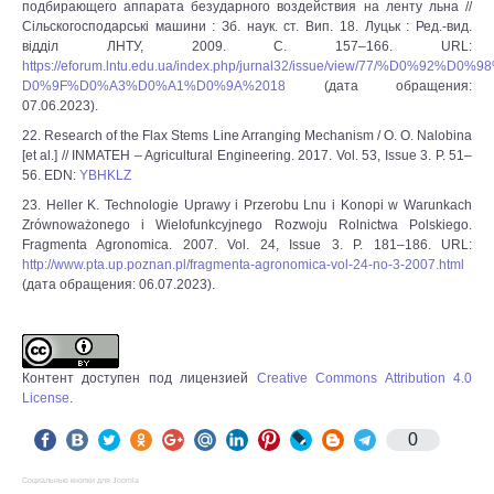
подбирающего аппарата безударного воздействия на ленту льна //
Сiльскогосподарськi машини : Зб. наук. ст. Вип. 18. Луцьк : Ред.-вид.
вiддiл ЛНТУ, 2009. С. 157–166. URL:
https://eforum.lntu.edu.ua/index.php/jurnal32/issue/view/77/%D0%92%D0%9
D0%9F%D0%A3%D0%A1%D0%9A%2018
(дата обращения:
07.06.2023).
22. Research of the Flax Stems Line Arranging Mechanism / O. O. Nalobina
[et al.] // INMATEH – Agricultural Engineering. 2017. Vol. 53, Issue 3. P. 51–
56. EDN:
YBHKLZ
23. Heller K. Technologie Uprawy i Przerobu Lnu i Konopi w Warunkach
Zrównoważonego i Wielofunkcyjnego Rozwoju Rolnictwa Polskiego.
Fragmenta Agronomica. 2007. Vol. 24, Issue 3. P. 181–186. URL:
http://www.pta.up.poznan.pl/fragmenta-agronomica-vol-24-no-3-2007.html
(дата обращения: 06.07.2023).
Контент доступен под лицензией
Creative Commons Attribution 4.0
License
.
0
Социальные кнопки для Joomla