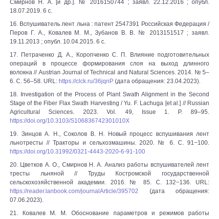
Смирнов Н. А. [и др.]. № 2016150744 ; заявл. 22.12.2016 ; опубл.
18.07.2019. 6 с.
16. Вспушиватель лент льна : патент 2547391 Российская Федерация /
Перов Г. А., Ковалев М. М., Зубанов В. В. № 2013151517 ; заявл.
19.11.2013 ; опубл. 10.04.2015. 6 с.
17. Петраченко Д. А., Коропченко С. П. Влияние подготовительных
операций в процессе формирования слоя на выход длинного
волокна // Austrian Journal of Technical and Natural Sciences. 2014. № 5–
6. С. 56–58. URL:
https://clck.ru/36jqnP
(дата обращения: 23.04.2023).
18. Investigation of the Process of Plant Swath Alignment in the Second
Stage of the Fiber Flax Swath Harvesting / Yu. F. Lachuga [et al.] // Russian
Agricultural Sciences. 2023. Vol. 49, Issue 1. P. 89–95.
https://doi.org/10.3103/S106836742301010X
19. Зинцов А. Н., Соколов В. Н. Новый процесс вспушивания лент
льнотресты // Тракторы и сельхозмашины. 2020. № 6. С. 91−100.
https://doi.org/10.31992/0321-4443-2020-6-91-100
20. Цветков А. О., Смирнов Н. А. Анализ работы вспушивателей лент
тресты льняной // Труды Костромской государственной
сельскохозяйственной академии. 2016. № 85. С. 132−136. URL:
https://reader.lanbook.com/journalArticle/395702
(дата обращения:
07.06.2023).
21. Ковалев М. М. Обоснование параметров и режимов работы