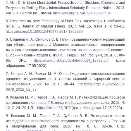
4. Akin D. E. Linen Most Useful: Perspectives on Structure, Chemistry, and
Enzymes for Retting Flax // International Scholarly Research Notices. 2013.
Vol. 2013. Article no. 186534.
https://doi.org/10.5402/2013/186534
5. Research on New Technology of Fiber Flax Harvesting / J. Mańkowski
[et al.] // Journal of Natural Fibers. 2017. Vol. 15, Issue 1. P. 53–61.
https://doi.org/10.1080/15440478.2017.1302390
6. Смирнов Н. А., Смирнов С. В. Пути повышения уровня механизации
при уборке льнотресты // Машинно-технологическая модернизация
льняного агропромышленного комплекса на инновационной основе :
Сборник научных трудов ВНИИМЛ. Тверь : Твер. гос. ун-т, 2014. С. 80–
85. URL:
https://www.cnshb.ru/Vexhib/volk/14_12729.pdf
(дата
обращения: 17.05.2023).
7. Зинцов А. Н., Билан М. М. О необходимости совершенствования
процесса вспушивания лент тресты льняной // Аграрный вестник
Нечерноземья. 2022. № 2. С. 38–44.
https://doi.org/10.52025/2712-
8679_2022_02_38
8. Ковалев М. М., Перов Г. А., Перов М. Г. Интенсификация процесса
вспушивания лент льна // Техника и оборудование для села. 2015. №
12. С. 24–29. URL:
https://clck.ru/36jDDZ
(дата обращения: 17.05.2023).
9. Ковалев М. М., Перов Г. А., Зубанов В. В. Экспериментальные
исследования инновационного вспушивателя льнотресты // Техника
и оборудование для села. 2016. № 8. С. 32–36. URL: