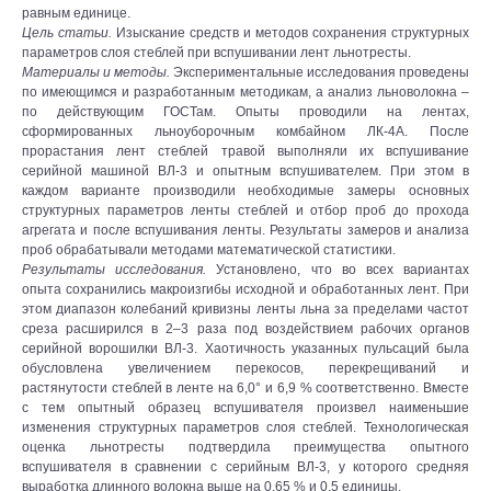
равным единице.
Цель статьи.
Изыскание средств и методов сохранения структурных
параметров слоя стеблей при вспушивании лент льнотресты.
Материалы и методы.
Экспериментальные исследования проведены
по имеющимся и разработанным методикам, а анализ льноволокна –
по действующим ГОСТам. Опыты проводили на лентах,
сформированных льноуборочным комбайном ЛК-4А. После
прорастания лент стеблей травой выполняли их вспушивание
серийной машиной ВЛ-3 и опытным вспушивателем. При этом в
каждом варианте производили необходимые замеры основных
структурных параметров ленты стеблей и отбор проб до прохода
агрегата и после вспушивания ленты. Результаты замеров и анализа
проб обрабатывали методами математической статистики.
Результаты исследования.
Установлено, что во всех вариантах
опыта сохранились макроизгибы исходной и обработанных лент. При
этом диапазон колебаний кривизны ленты льна за пределами частот
среза расширился в 2–3 раза под воздействием рабочих органов
серийной ворошилки ВЛ-3. Хаотичность указанных пульсаций была
обусловлена увеличением перекосов, перекрещиваний и
растянутости стеблей в ленте на 6,0° и 6,9 % соответственно. Вместе
с тем опытный образец вспушивателя произвел наименьшие
изменения структурных параметров слоя стеблей. Технологическая
оценка льнотресты подтвердила преимущества опытного
вспушивателя в сравнении с серийным ВЛ-3, у которого средняя
выработка длинного волокна выше на 0,65 % и 0,5 единицы.