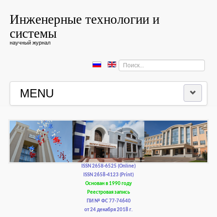
Инженерные технологии и
системы
научный журнал
Искать...
MENU
ГЛАВНАЯ
РЕДКОЛЛЕГИЯ
РЕДАКЦИОННАЯ ПОЛИТИКА И ЭТИКА
ISSN 2658-6525 (Online)
ISSN 2658-4123 (Print)
Основан в 1990 году
КОНТАКТЫ
Реестровая запись
ПИ № ФС 77-74640
от 24 декабря 2018 г.