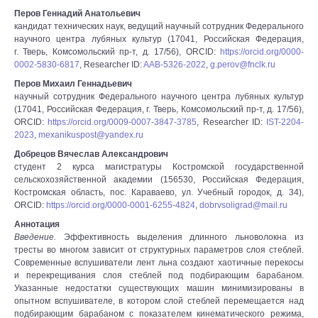
Перов Геннадий Анатольевич
кандидат технических наук, ведущий научный сотрудник Федерального
научного центра лубяных культур (17041, Российская Федерация,
г. Тверь, Комсомольский пр-т, д. 17/56), ORCID:
https://orcid.org/0000-
0002-5830-6817
, Researcher ID:
AAB-5326-2022
,
g.perov@fnclk.ru
Перов Михаил Геннадьевич
научный сотрудник Федерального научного центра лубяных культур
(17041, Российская Федерация, г. Тверь, Комсомольский пр-т, д. 17/56),
ORCID:
https://orcid.org/0009-0007-3847-3785
, Researcher ID:
IST-2204-
2023
,
mexanikuspost@yandex.ru
Добрецов Вячеслав Александрович
студент 2 курса магистратуры Костромской государственной
сельскохозяйственной академии (156530, Российская Федерация,
Костромская область, пос. Караваево, ул. Учебный городок, д. 34),
ORCID:
https://orcid.org/0000-0001-6255-4824
,
dobrvsoligrad@mail.ru
Аннотация
Введение.
Эффективность выделения длинного льноволокна из
тресты во многом зависит от структурных параметров слоя стеблей.
Современные вспушиватели лент льна создают хаотичные перекосы
и перекрещивания слоя стеблей под подбирающим барабаном.
Указанные недостатки существующих машин минимизированы в
опытном вспушивателе, в котором слой стеблей перемещается над
подбирающим барабаном с показателем кинематического режима,