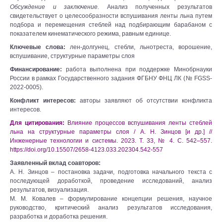
Обсуждение и заключение.
Анализ полученных результатов
свидетельствует о целесообразности вспушивания ленты льна путем
подбора и перемещения стеблей над подбирающим барабаном с
показателем кинематического режима, равным единице.
Ключевые слова:
лен-долгунец, стебли, льнотреста, ворошение,
вспушивание, структурные параметры слоя
Финансирование:
работа выполнена при поддержке Минобрнауки
России в рамках Государственного задания ФГБНУ ФНЦ ЛК (№ FGSS-
2022-0005).
Конфликт интересов:
авторы заявляют об отсутствии конфликта
интересов.
Для цитирования:
Влияние процессов вспушивания ленты стеблей
льна на структурные параметры слоя / А. Н. Зинцов [и др.] //
Инженерные технологии и системы. 2023. Т. 33, № 4. С. 542–557.
https://doi.org/10.15507/2658-4123.033.202304.542-557
Заявленный вклад соавторов:
А. Н. Зинцов – постановка задачи, подготовка начального текста с
последующей доработкой, проведение исследований, анализ
результатов, визуализация.
М. М. Ковалев – формулирование концепции решения, научное
руководство, критический анализ результатов исследования,
разработка и доработка решения.