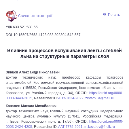
Печать
Скачать статью в pdf.
УДК 633.521:631.55
DOI: 10.15507/2658-4123.033.202304.542-557
Влияние процессов вспушивания ленты стеблей
льна на структурные параметры слоя
Зинцов Александр Николаевич
доктор технических наук, профессор кафедры тракторов
и автомобилей Костромской государственной сельскохозяйственной
академии (156530, Российская Федерация, Костромская область, пос.
Караваево, ул. Учебный городок, д. 34), ORCID:
https://orcid.org/0000-
0003-3443-2015
, Researcher ID:
ADY-1834-2022
,
zintsov_a@mail.ru
Ковалев Михаил Михайлович
доктор технических наук, главный научный сотрудник Федерального
научного центра лубяных культур (17041, Российская Федерация,
г. Тверь, Комсомольский пр-т, д. 17/56), ORCID:
https://orcid.org/0000-
0003-2424-4205
, Researcher ID:
AAT-4775-2021
,
m.kovalev@fnclk.ru