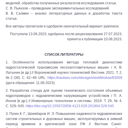
моделей, обработка полученных результатов исследования статьи.
С. В. Пьянзов – проведение экспериментальных исследований.
В. В. Салмин – анализ литературных данных и доработка текста
статьи.
Все авторы прочитали и одобрили окончательный вариант рукописи.
Поступила 13.06.2023; одобрена после рецензирования 27.07.2023;
принята к публикации 10.08.2023.
СПИСОК ЛИТЕРАТУРЫ
1. Особенности использования метода тепловой диагностики
гидростатической трансмиссии лесозаготовительных машин / А. В.
Латынин [и др.] // Воронежский научно-технический Вестник. 2021. Т. 2,
№ 2 (36). С. 42‒49. URL:
https://naukaru.ru/ru/storage/viewWindow/83009
(дата обращения: 11.06.2023).
2. Разработка стенда для оценки технического состояния объемных
гидроприводов с гидравлическим нагружающим устройством / П. А.
Ионов [и др.] // Инженерные технологии и системы. 2019. Т. 29, № 4.
С. 529‒545.
https://doi.org/10.15507/2658-4123.029.201904.529-545
3. Пугин К. Г., Шаякбаров И. Э. Повышение надежности гидравлических
систем строительных и дорожных машин, эксплуатируемых в зимний
период времени в арктической зоне РФ // Вестник Санкт-