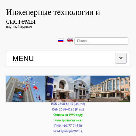
Инженерные технологии и
системы
научный журнал
Искать...
MENU
ГЛАВНАЯ
РЕДКОЛЛЕГИЯ
РЕДАКЦИОННАЯ ПОЛИТИКА И ЭТИКА
ISSN 2658-6525 (Online)
ISSN 2658-4123 (Print)
Основан в 1990 году
КОНТАКТЫ
Реестровая запись
ПИ № ФС 77-74640
от 24 декабря 2018 г.