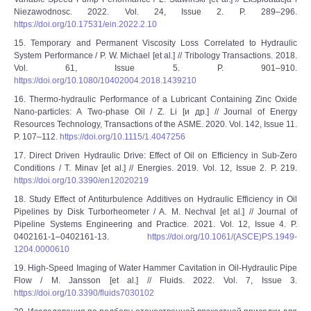
Niezawodnosc. 2022. Vol. 24, Issue 2. Р. 289‒296.
https://doi.org/10.17531/ein.2022.2.10
15. Temporary and Permanent Viscosity Loss Correlated to Hydraulic
System Performance / P. W. Michael [et al.] // Tribology Transactions. 2018.
Vol. 61, Issue 5. Р. 901‒910.
https://doi.org/10.1080/10402004.2018.1439210
16. Thermo-hydraulic Performance of a Lubricant Containing Zinc Oxide
Nano-particles: A Two-phase Oil / Z. Li [и др.] // Journal of Energy
Resources Technology, Transactions of the ASME. 2020. Vol. 142, Issue 11.
Р. 107‒112.
https://doi.org/10.1115/1.4047256
17. Direct Driven Hydraulic Drive: Effect of Oil on Efficiency in Sub-Zero
Conditions / T. Minav [et al.] // Energies. 2019. Vol. 12, Issue 2. Р. 219.
https://doi.org/10.3390/en12020219
18. Study Effect of Antiturbulence Additives on Hydraulic Efficiency in Oil
Pipelines by Disk Turborheometer / A. M. Nechval [et al.] // Journal of
Pipeline Systems Engineering and Practice. 2021. Vol. 12, Issue 4. Р.
0402161-1‒0402161-13.
https://doi.org/10.1061/(ASCE)PS.1949-
1204.0000610
19. High-Speed Imaging of Water Hammer Cavitation in Oil-Hydraulic Pipe
Flow / M. Jansson [et al.] // Fluids. 2022. Vol. 7, Issue 3.
https://doi.org/10.3390/fluids7030102