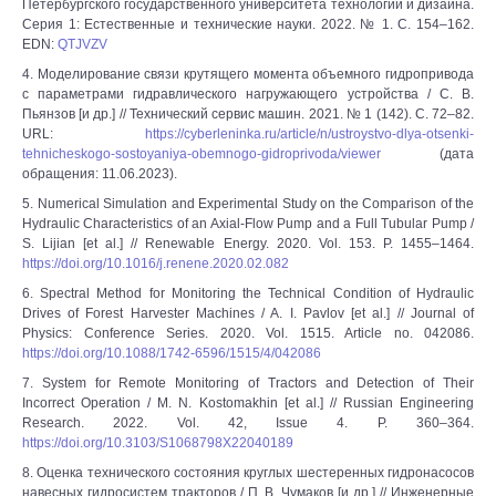
Петербургского государственного университета технологии и дизайна.
Серия 1: Естественные и технические науки. 2022. № 1. С. 154‒162.
EDN:
QTJVZV
4. Моделирование связи крутящего момента объемного гидропривода
с параметрами гидравлического нагружающего устройства / С. В.
Пьянзов [и др.] // Технический сервис машин. 2021. № 1 (142). С. 72‒82.
URL:
https://cyberleninka.ru/article/n/ustroystvo-dlya-otsenki-
tehnicheskogo-sostoyaniya-obemnogo-gidroprivoda/viewer
(дата
обращения: 11.06.2023).
5. Numerical Simulation and Experimental Study on the Comparison of the
Hydraulic Characteristics of an Axial-Flow Pump and a Full Tubular Pump /
S. Lijian [et al.] // Renewable Energy. 2020. Vol. 153. P. 1455–1464.
https://doi.org/10.1016/j.renene.2020.02.082
6. Spectral Method for Monitoring the Technical Condition of Hydraulic
Drives of Forest Harvester Machines / A. I. Pavlov [et al.] // Journal of
Physics: Conference Series. 2020. Vol. 1515. Article no. 042086.
https://doi.org/10.1088/1742-6596/1515/4/042086
7. System for Remote Monitoring of Tractors and Detection of Their
Incorrect Operation / M. N. Kostomakhin [et al.] // Russian Engineering
Research. 2022. Vol. 42, Issue 4. P. 360–364.
https://doi.org/10.3103/S1068798X22040189
8. Оценка технического состояния круглых шестеренных гидронасосов
навесных гидросистем тракторов / П. В. Чумаков [и др.] // Инженерные