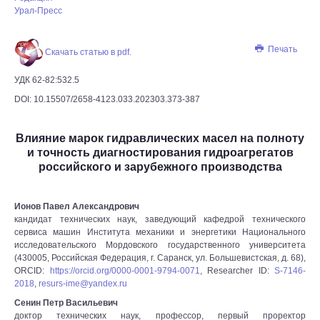
Урал-Пресс
Печать
Скачать статью в pdf.
УДК 62-82:532.5
DOI: 10.15507/2658-4123.033.202303.373-387
Влияние марок гидравлических масел на полноту
и точность диагностирования гидроагрегатов
российского и зарубежного производства
Ионов Павел Александрович
кандидат технических наук, заведующий кафедрой технического
сервиса машин Института механики и энергетики Национального
исследовательского Мордовского государственного университета
(430005, Российская Федерация, г. Саранск, ул. Большевистская, д. 68),
ORCID:
https://orcid.org/0000-0001-9794-0071
, Researcher ID:
S-7146-
2018
,
resurs-ime@yandex.ru
Сенин Петр Васильевич
доктор технических наук, профессор, первый проректор