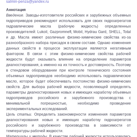
salmin-penza@yandex.ru
Аннотация
Введение.
Заводы-изготовители российских и зарубежных объемных
гидроприводов рекомендуют использовать для своих гидроагрегатов
гидравлические масла (рабочую жидкость) определенных
производителей: Lukoil, Gazpromneft, Mobil, Hydrau Gard, SHELL, Total
и др. Масла имеют различные физико-химические свойства из-за
разнообразного набора присадок в своем составе. Однако изменения
данных свойств в процессе эксплуатации являются негативным
фактором. В связи с этим физико-химические свойства рабочей
жидкости будут оказывать влияние на определение параметров
диагностирования, а именно на их точность и достоверность. Поэтому
в стендовом оборудовании при контроле технического состояния
объемных гидроприводов необходимо использовать гидравлическое
масло, которое будет обеспечивать постоянство физико-химических
свойств. Для выбора рабочей жидкости, позволяющей определять
параметры диагностирования новых и имеющих наработку объемных
гидроприводов российского и зарубежного производства с
минимальной погрешностью, необходимо проведение
экспериментальных исследований.
Цель статьи.
Определить закономерности изменения параметров
диагностирования новых и имеющих наработку гидроагрегатов
российского и зарубежного производства в зависимости от
температуры рабочей жидкости.
Материалы и методы.
В качестве рабочей жидкости использовались