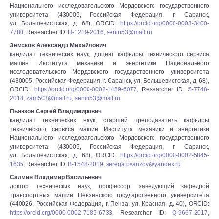
Национального исследовательского Мордовского государственного
университета (430005, Российская Федерация, г. Саранск,
ул. Большевистская, д. 68), ORCID:
https://orcid.org/0000-0003-3400-
7780
, Researcher ID:
H-1219-2016
,
senin53@mail.ru
Земсков Александр Михайлович
кандидат технических наук, доцент кафедры технического сервиса
машин Института механики и энергетики Национального
исследовательского Мордовского государственного университета
(430005, Российская Федерация, г. Саранск, ул. Большевистская, д. 68),
ORCID:
https://orcid.org/0000-0002-1489-6077
, Researcher ID:
S-7748-
2018
,
zam503@mail.ru
,
senin53@mail.ru
Пьянзов Сергей Владимирович
кандидат технических наук, старший преподаватель кафедры
технического сервиса машин Института механики и энергетики
Национального исследовательского Мордовского государственного
университета (430005, Российская Федерация, г. Саранск,
ул. Большевистская, д. 68), ORCID:
https://orcid.org/0000-0002-5845-
1635
, Researcher ID:
B-1548-2019
,
serega.pyanzov@yandex.ru
Салмин Владимир Васильевич
доктор технических наук, профессор, заведующий кафедрой
транспортных машин Пензенского государственного университета
(440026, Российская Федерация, г. Пенза, ул. Красная, д. 40), ORCID:
https://orcid.org/0000-0002-7185-6733
, Researcher ID:
Q-9667-2017
,