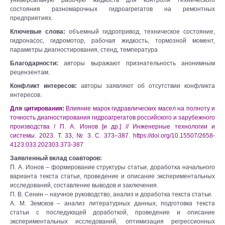
универсальную рабочую жидкость для контроля технического
состояния разномарочных гидроагрегатов на ремонтных
предприятиях.
Ключевые слова:
объемный гидропривод, техническое состояние,
гидронасос, гидромотор, рабочая жидкость, тормозной момент,
параметры диагностирования, стенд, температура
Благодарности:
авторы выражают признательность анонимным
рецензентам.
Конфликт интересов:
авторы заявляют об отсутствии конфликта
интересов.
Для цитирования:
Влияние марок гидравлических масел на полноту и
точность диагностирования гидроагрегатов российского и зарубежного
производства / П. А. Ионов [и др.] // Инженерные технологии и
системы. 2023. Т. 33, № 3. С. 373–387. https://doi.org/10.15507/2658-
4123.033.202303.373-387
Заявленный вклад соавторов:
П. А. Ионов – формирование структуры статьи, доработка начального
варианта текста статьи, проведение и описание экспериментальных
исследований, составление выводов и заключения.
П. В. Сенин – научное руководство, анализ и доработка текста статьи.
А. М. Земсков – анализ литературных данных, подготовка текста
статьи с последующей доработкой, проведение и описание
экспериментальных исследований, оптимизация регрессионных