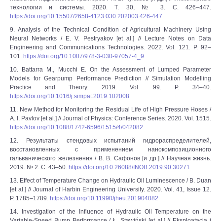
технологии и системы. 2020. Т. 30, № 3. С. 426–447.
https://doi.org/10.15507/2658-4123.030.202003.426-447
9. Analysis of the Technical Condition of Agricultural Machinery Using
Neural Networks / E. V. Pestryakov [et al.] // Lecture Notes on Data
Engineering and Communications Technologies. 2022. Vol. 121. P. 92–
101.
https://doi.org/10.1007/978-3-030-97057-4_9
10. Battarra M., Mucchi E. On the Assessment of Lumped Parameter
Models for Gearpump Performance Prediction // Simulation Modelling
Practice and Theory. 2019. Vol. 99. P. 34–40.
https://doi.org/10.1016/j.simpat.2019.102008
11. New Method for Monitoring the Residual Life of High Pressure Hoses /
A. I. Pavlov [et al.] // Journal of Physics: Conference Series. 2020. Vol. 1515.
https://doi.org/10.1088/1742-6596/1515/4/042082
12. Результаты стендовых испытаний гидрораспределителей,
восстановленных с применением нанокомпозиционного
гальванического железнения / В. В. Сафонов [и др.] // Научная жизнь.
2019. № 2. С. 43‒50.
https://doi.org/10.26088/INOB.2019.90.30271
13. Effect of Temperature Change on Hydraulic Oil Luminescence / B. Duan
[et al.] // Journal of Harbin Engineering University. 2020. Vol. 41, Issue 12.
P. 1785‒1789.
https://doi.org/10.11990/jheu.201904082
14. Investigation of the Influence of Hydraulic Oil Temperature on the
Variable-Speed Pump Performance / Ł. Stawiński [et al.] // Eksploatacja i