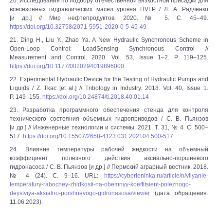
20. Исследования по подбору отечественной вязкостной присадки для
всесезонных гидравлических масел уровня HVLP / Л. А. Радченко
[и др.] // Мир нефтепродуктов. 2020. № 5. С. 45‒49.
https://doi.org/10.32758/2071-5951-2020-0-5-45-49
21. Ding H., Liu Y., Zhao Ya. A New Hydraulic Synchronous Scheme in
Open-Loop Control: LoadSensing Synchronous Control //
Measurement and Control. 2020. Vol. 53, Issue 1‒2. P. 119–125.
https://doi.org/10.1177/0020294019896000
22. Experimental Hydraulic Device for the Testing of Hydraulic Pumps and
Liquids / Z. Tkас [et al.] // Tribology in Industry. 2018. Vol. 40, Issue 1.
P. 149‒155.
https://doi.org/10.24874/ti.2018.40.01.14
23. Разработка программного обеспечения стенда для контроля
технического состояния объемных гидроприводов / С. В. Пьянзов
[и др.] // Инженерные технологии и системы. 2021. Т. 31, № 4. С. 500–
517.
https://doi.org/10.15507/2658-4123.031.202104.500-517
24. Влияние температуры рабочей жидкости на объемный
коэффициент полезного действия аксиально-поршневого
гидронасоса / С. В. Пьянзов [и др.] // Пермский аграрный вестник. 2018.
№ 4 (24). С. 9‒16. URL:
https://cyberleninka.ru/article/n/vliyanie-
temperatury-rabochey-zhidkosti-na-obemnyy-koeffitsient-poleznogo-
deystviya-aksialno-porshnevogo-gidronasosa/viewer
(дата обращения:
11.06.2023).