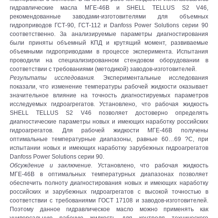
гидравлические масла МГЕ-46В и SHELL TELLUS S2 V46,
рекомендованные заводами-изготовителями для объемных
гидроприводов ГСТ-90, ГСТ-112 и Danfoss Power Solutions серии 90
соответственно. За анализируемые параметры диагностирования
были приняты объемный КПД и крутящий момент, развиваемые
объемными гидроприводами в процессе эксперимента. Испытания
проводили на специализированном стендовом оборудовании в
соответствии с требованиями (методикой) заводов-изготовителей.
Результаты исследования.
Экспериментальные исследования
показали, что изменение температуры рабочей жидкости оказывает
значительное влияние на точность диагностируемых параметров
исследуемых гидроагрегатов. Установлено, что рабочая жидкость
SHELL TELLUS S2 V46 позволяет достоверно определять
диагностические параметры новых и имеющих наработку российских
гидроагрегатов. Для рабочей жидкости МГЕ-46В получены
оптимальные температурные диапазоны, равные 60…69 ?С, при
испытании новых и имеющих наработку зарубежных гидроагрегатов
Danfoss Power Solutions серии 90.
Обсуждение и заключение.
Установлено, что рабочая жидкость
МГЕ-46В в оптимальных температурных диапазонах позволяет
обеспечить полноту диагностирования новых и имеющих наработку
российских и зарубежных гидроагрегатов с высокой точностью в
соответствии с требованиями ГОСТ 17108 и заводов-изготовителей.
Поэтому данное гидравлическое масло можно применять как