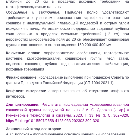
глубиной до 20 см в пределах исходных требований на
картофелепосадочные машины.
Обсуждение и заключение.
Наиболее полно удовлетворяют
требованиям к условиям произрастания картофельного растения
сошники с индивидуальной плавающей подвеской и острым углом
вхождения в почву. Автоматическое поддержание заданной глубины
хода сошника в пределах исходных требований (±2 см) при
неровностях микрорельефа поля до 20 см обеспечивает сошниковая
группа с соотношением сторон подвески 150:200:400:400 мм.
Ключевые слова:
морфологические особенности, картофельное
растение, картофелесажалки, сошниковые группы, угол атаки,
подвеска сошника, глубина хода, автоматическая стабилизация,
исходные требования
Финансирование:
исследование выполнено при поддержке Совета по
грантам Президента Российской Федерации (СП-1004.2021.1).
Конфликт интересов:
авторы заявляют об отсутствии конфликта
интересов.
Для цитирования:
Результаты исследований усовершенствованной
сошниковой группы посадочной машины / А. С. Дорохов [и др.] //
Инженерные технологии и системы. 2023. Т. 33, № 3. С. 302–320.
https://doi.org/10.15507/2658-4123.033.202303.302-320
Заявленный вклад соавторов:
А. С. Дорохов – формулирование основной концепции исследования.