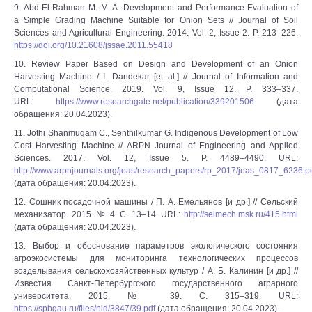
9. Abd El-Rahman M. M. A. Development and Performance Evaluation of
a Simple Grading Machine Suitable for Onion Sets // Journal of Soil
Sciences and Agricultural Engineering. 2014. Vol. 2, Issue 2. P. 213–226.
https://doi.org/10.21608/jssae.2011.55418
10. Review Paper Based on Design and Development of an Onion
Harvesting Machine / I. Dandekar [et al.] // Journal of Information and
Computational Science. 2019. Vol. 9, Issue 12. P. 333–337.
URL:
https://www.researchgate.net/publication/339201506
(дата
обращения: 20.04.2023).
11. Jothi Shanmugam C., Senthilkumar G. Indigenous Development of Low
Cost Harvesting Machine // ARPN Journal of Engineering and Applied
Sciences. 2017. Vol. 12, Issue 5. P. 4489–4490. URL:
http://www.arpnjournals.org/jeas/research_papers/rp_2017/jeas_0817_6236.p
(дата обращения: 20.04.2023).
12. Сошник посадочной машины / П. А. Емельянов [и др.] // Сельский
механизатор. 2015. № 4. С. 13–14. URL:
http://selmech.msk.ru/415.html
(дата обращения: 20.04.2023).
13. Выбор и обоснование параметров экологического состояния
агроэкосистемы для мониторинга технологических процессов
возделывания сельскохозяйственных культур / А. Б. Калинин [и др.] //
Известия Санкт-Петербургского государственного аграрного
университета. 2015. № 39. С. 315–319. URL:
https://spbgau.ru/files/nid/3847/39.pdf
(дата обращения: 20.04.2023).