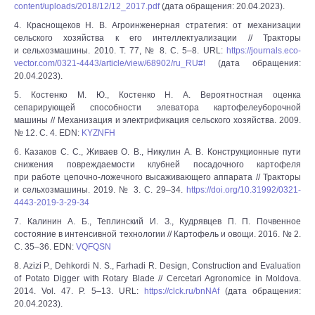
content/uploads/2018/12/12_2017.pdf
(дата обращения: 20.04.2023).
4. Краснощеков Н. В. Агроинженерная стратегия: от механизации
сельского хозяйства к его интеллектуализации // Тракторы
и сельхозмашины. 2010. Т. 77, № 8. С. 5–8. URL:
https://journals.eco-
vector.com/0321-4443/article/view/68902/ru_RU#!
(дата обращения:
20.04.2023).
5. Костенко М. Ю., Костенко Н. А. Вероятностная оценка
сепарирующей способности элеватора картофелеуборочной
машины // Механизация и электрификация сельского хозяйства. 2009.
№ 12. С. 4. EDN:
KYZNFH
6. Казаков С. С., Живаев О. В., Никулин А. В. Конструкционные пути
снижения повреждаемости клубней посадочного картофеля
при работе цепочно-ложечного высаживающего аппарата // Тракторы
и сельхозмашины. 2019. № 3. С. 29–34.
https://doi.org/10.31992/0321-
4443-2019-3-29-34
7. Калинин А. Б., Теплинский И. З., Кудрявцев П. П. Почвенное
состояние в интенсивной технологии // Картофель и овощи. 2016. № 2.
С. 35–36. EDN:
VQFQSN
8. Azizi P., Dehkordi N. S., Farhadi R. Design, Construction and Evaluation
of Potato Digger with Rotary Blade // Cercetari Agronomice in Moldova.
2014. Vol. 47. P. 5–13. URL:
https://clck.ru/bnNAf
(дата обращения:
20.04.2023).