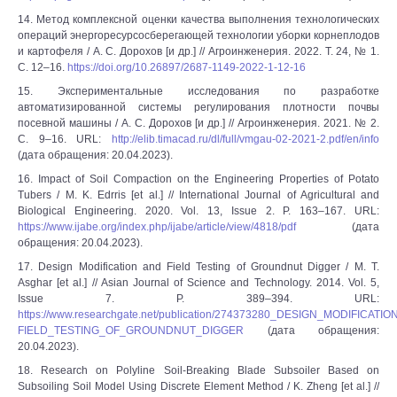
14. Метод комплексной оценки качества выполнения технологических
операций энергоресурсосберегающей технологии уборки корнеплодов
и картофеля / А. С. Дорохов [и др.] // Агроинженерия. 2022. Т. 24, № 1.
С. 12–16.
https://doi.org/10.26897/2687-1149-2022-1-12-16
15. Экспериментальные исследования по разработке
автоматизированной системы регулирования плотности почвы
посевной машины / А. С. Дорохов [и др.] // Агроинженерия. 2021. № 2.
С. 9–16. URL:
http://elib.timacad.ru/dl/full/vmgau-02-2021-2.pdf/en/info
(дата обращения: 20.04.2023).
16. Impact of Soil Compaction on the Engineering Properties of Potato
Tubers / M. K. Edrris [et al.] // International Journal of Agricultural and
Biological Engineering. 2020. Vol. 13, Issue 2. P. 163–167. URL:
https://www.ijabe.org/index.php/ijabe/article/view/4818/pdf
(дата
обращения: 20.04.2023).
17. Design Modification and Field Testing of Groundnut Digger / M. T.
Asghar [et al.] // Asian Journal of Science and Technology. 2014. Vol. 5,
Issue 7. P. 389–394. URL:
https://www.researchgate.net/publication/274373280_DESIGN_MODIFICATI
FIELD_TESTING_OF_GROUNDNUT_DIGGER
(дата обращения:
20.04.2023).
18. Research on Polyline Soil-Breaking Blade Subsoiler Based on
Subsoiling Soil Model Using Discrete Element Method / K. Zheng [et al.] //