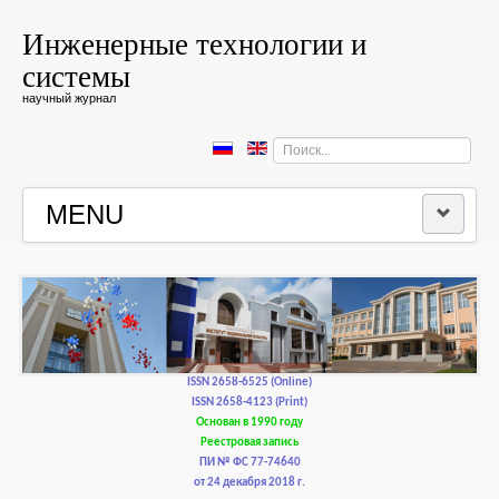
Инженерные технологии и
системы
научный журнал
Искать...
MENU
ГЛАВНАЯ
РЕДКОЛЛЕГИЯ
РЕДАКЦИОННАЯ ПОЛИТИКА И ЭТИКА
ISSN 2658-6525 (Online)
ISSN 2658-4123 (Print)
Основан в 1990 году
КОНТАКТЫ
Реестровая запись
ПИ № ФС 77-74640
от 24 декабря 2018 г.