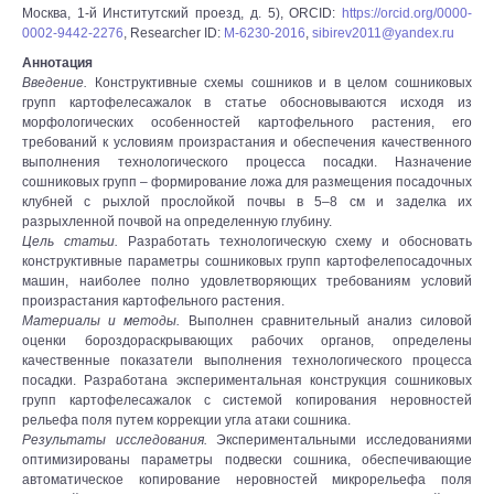
Москва, 1-й Институтский проезд, д. 5), ORCID:
https://orcid.org/0000-
0002-9442-2276
, Researcher ID:
M-6230-2016
,
sibirev2011@yandex.ru
Аннотация
Введение.
Конструктивные схемы сошников и в целом сошниковых
групп картофелесажалок в статье обосновываются исходя из
морфологических особенностей картофельного растения, его
требований к условиям произрастания и обеспечения качественного
выполнения технологического процесса посадки. Назначение
сошниковых групп – формирование ложа для размещения посадочных
клубней с рыхлой прослойкой почвы в 5–8 см и заделка их
разрыхленной почвой на определенную глубину.
Цель статьи.
Разработать технологическую схему и обосновать
конструктивные параметры сошниковых групп картофелепосадочных
машин, наиболее полно удовлетворяющих требованиям условий
произрастания картофельного растения.
Материалы и методы.
Выполнен сравнительный анализ силовой
оценки бороздораскрывающих рабочих органов, определены
качественные показатели выполнения технологического процесса
посадки. Разработана экспериментальная конструкция сошниковых
групп картофелесажалок с системой копирования неровностей
рельефа поля путем коррекции угла атаки сошника.
Результаты исследования.
Экспериментальными исследованиями
оптимизированы параметры подвески сошника, обеспечивающие
автоматическое копирование неровностей микрорельефа поля