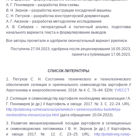
А. Г. Пономарев – разработка блок-схемы.
В. Н. Зернов – разработка конструкции посадочной машины.
С. Н. Петухов – разработка конструкторской документации.
А. Г. Аксенов – разработка методологии исследования.
А. В. Сибирев – литературный и патентный анализ, подготовка
начального варианта текста и формулирование выводов.
Все авторы прочитали и одобрили окончательный вариант рукописи.
Поступила 27.04.2023; одобрена после рецензирования 16.05.2023;
принята к публикации 17.06.2023.
СПИСОК ЛИТЕРАТУРЫ
1. Петухов С. Н. Состояние технического и технологического
обеспечения селекции и оригинального семеноводства картофеля //
Агротехника и энергообеспечение. 2018. № 4. С. 76–84. EDN:
YVECCT
2. Селекции и семеноводству картофеля необходима механизация / А.
Г. Пономарев [и др.] // Картофель и овощи. 2017. № 3. С. 22–24. URL:
http://potatoveg.ru/mexanizaciya/selekcii-i-semenovodstvu-kartofelya-
neobxodima-mexanizaciya.html
(дата обращения: 20.04.2023).
3. Развитие механизированной посадки картофеля в селекционных
и семеноводческих питомниках / В. Н. Зернов [и др.] // Картофель
и овощи. 2017. № 12. С. 23–25. URL:
http://potatoveg.ru/wp-