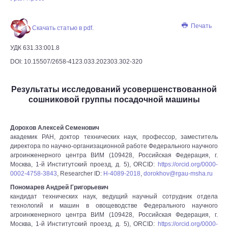
Печать
Скачать статью в pdf.
УДК 631.33:001.8
DOI: 10.15507/2658-4123.033.202303.302-320
Результаты исследований усовершенствованной
сошниковой группы посадочной машины
Дорохов Алексей Семенович
академик РАН, доктор технических наук, профессор, заместитель
директора по научно-организационной работе Федерального научного
агроинженерного центра ВИМ (109428, Российская Федерация, г.
Москва, 1-й Институтский проезд, д. 5), ORCID:
https://orcid.org/0000-
0002-4758-3843
, Researcher ID:
H-4089-2018
,
dorokhov@rgau-msha.ru
Пономарев Андрей Григорьевич
кандидат технических наук, ведущий научный сотрудник отдела
технологий и машин в овощеводстве Федерального научного
агроинженерного центра ВИМ (109428, Российская Федерация, г.
Москва, 1-й Институтский проезд, д. 5), ORCID:
https://orcid.org/0000-