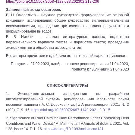
https://doi.org/10.15507/2658-4123.033.202302.219-236
Заявленный вклад соавторов:
В. Н. Ожерельев – научное руководство; формулирование основной
концепции исследования; общее руководство экспериментальными
исследованиями; проведение критического анализа результатов и
формулирование выводов.
В. В. Никитин – анализ литературных данных; подготовка
первоначального варианта текста и доработка текста; проведение
экспериментов и обработка их результатов.
Все авторы прочитали и одобрили окончательный вариант рукописи.
Поступила 27.02.2023; одобрена после рецензирования 11.04.2023;
принята к публикации 21.04.2023
СПИСОК ЛИТЕРАТУРЫ
1. Экспериментальные исследования по разработке
автоматизированной системы регулирова- ния плотности почвы
посевной машины / А. С. Дорохов [и др.] // Агроинженерия. 2021. № 2
(102). С. 9–15.
https://doi.org/10.26897/2687-1149-2021-2-9-15
2. Significance of Root Hairs for Plant Performance under Contrasting Field
Conditions and Water Deficit / M. Marin [et al.] // Annals of Botany. 2021. Vol.
128, issue 14. P. 1–16.
https://doi.org/10.1093/aob/mcaa181