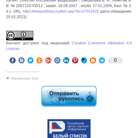
патент 2344586 Российская Федерация / Ожерельев В. Н., Никитин В.
В. № 2007135700/12 ; заявл. 26.09.2007 ; опубл. 27.01.2009, Бюл. № 3.
6 с. URL:
https://www.elibrary.ru/item.asp?id=37542926
(дата обращения:
25.02.2023).
Контент доступен под лицензией
Creative Commons Attribution 4.0
License
.
0
Социальные кнопки для Joomla
Просмотров: 1110