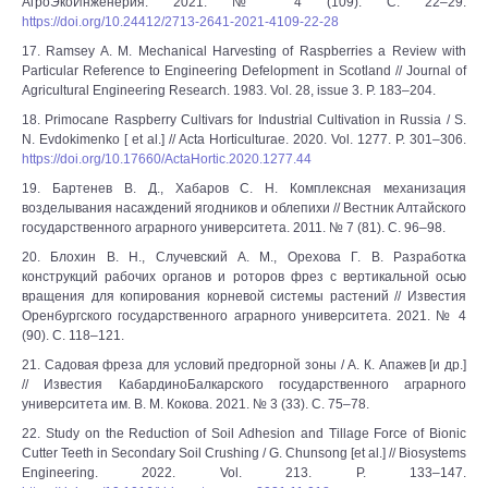
АгроЭкоИнженерия. 2021. № 4 (109). С. 22–29.
https://doi.org/10.24412/2713-2641-2021-4109-22-28
17. Ramsey A. M. Mechanical Harvesting of Raspberries a Review with
Particular Reference to Engineering Defelopment in Scotland // Journal of
Agricultural Engineering Research. 1983. Vol. 28, issue 3. P. 183–204.
18. Primocane Raspberry Cultivars for Industrial Cultivation in Russia / S.
N. Evdokimenko [ et al.] // Acta Horticulturae. 2020. Vol. 1277. P. 301–306.
https://doi.org/10.17660/ActaHortic.2020.1277.44
19. Бартенев В. Д., Хабаров С. Н. Комплексная механизация
возделывания насаждений ягодников и облепихи // Вестник Алтайского
государственного аграрного университета. 2011. № 7 (81). С. 96–98.
20. Блохин В. Н., Случевский А. М., Орехова Г. В. Разработка
конструкций рабочих органов и роторов фрез с вертикальной осью
вращения для копирования корневой системы растений // Известия
Оренбургского государственного аграрного университета. 2021. № 4
(90). С. 118–121.
21. Садовая фреза для условий предгорной зоны / А. К. Апажев [и др.]
// Известия КабардиноБалкарского государственного аграрного
университета им. В. М. Кокова. 2021. № 3 (33). С. 75–78.
22. Study on the Reduction of Soil Adhesion and Tillage Force of Bionic
Cutter Teeth in Secondary Soil Crushing / G. Chunsong [et al.] // Biosystems
Engineering. 2022. Vol. 213. P. 133–147.