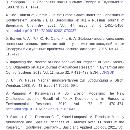
3. Хабаров С. Н. Обработка почвы в садах Сибири // Садоводство.
1983. № 12. С. 14–15.
4. The Content of Vitamin C in the Grape Grown under the Conditions of
Southwestern Siberia / I. D. Borodulina [et al.] // Russian Journal of
Bioorganic Chemistry. 2021. Vol. 47, issue 7. P. 1451–1456.
https://doi.org/10.1134/S1068162021070037
5. Волчек А. А., Рой Ю. Ф., Санелина Е. А. Эффективность капельного
орошения малины ремонтантной в условиях юго-западной части
Беларуси // Актуальные проблемы лесного комплекса. 2015. № 41. С.
118–121.
6. Improving the Process of Hose-sprinkler for Irrigation of Small Areas /
G.V. Olgarenko [et al.] // Journal of Advanced Research in Dynamical and
Control Systems. 2019. Vol. 11, issue S2. P. 431–438. EDN:
LDHGUK
7. Uhl W. Neues Mechanisirungsverfahren zur Strodungung // Dtsch.
Weinbau. 1988. Vol. 43, issue 14. P. 691–694.
8. Panagos P., Katsoyiannis A. Soil Erosion Modelling: The New
Challenges as the Result of Policy Developments in Europe //
Environmental Research. 2019. Vol. 172. P. 470–474.
https://doi.org/10.1016/j.envres.2019.02.043
9. Skarbek C. J., Dormann C. F., Kobel-Lamparski A. Trends in Monthly
Abundance and Species Richness of Carabids over 33 Years at the
Kaiserstuhl, Southwest Germany // Basic and Applied Ecology. 2021. Vol.