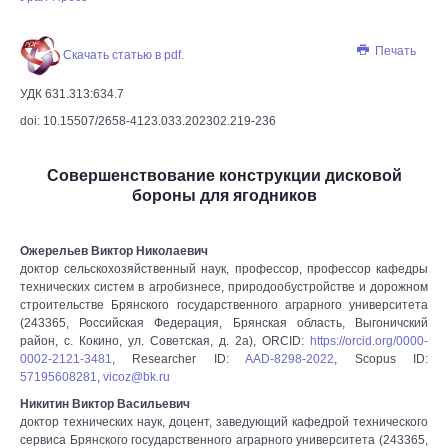
Печать
Скачать статью в pdf.
УДК 631.313:634.7
doi: 10.15507/2658-4123.033.202302.219-236
Совершенствование конструкции дисковой
бороны для ягодников
Ожерельев Виктор Николаевич
доктор сельскохозяйственный наук, профессор, профессор кафедры
технических систем в агробизнесе, природообустройстве и дорожном
строительстве Брянского государственного аграрного университета
(243365, Российская Федерация, Брянская область, Выгоничский
район, с. Кокино, ул. Советская, д. 2а), ORCID:
https://orcid.org/0000-
0002-2121-3481
, Researcher ID:
AAD-8298-2022
, Scopus ID:
57195608281
,
vicoz@bk.ru
Никитин Виктор Васильевич
доктор технических наук, доцент, заведующий кафедрой технического
сервиса Брянского государственного аграрного университета (243365,