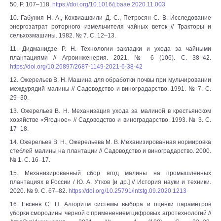
50. P. 107–118.
https://doi.org/10.1016/j.baae.2020.11.003
10. Габуния Н. А., Кохвиашвили Д. С., Петросян С. В. Исследование
энергозатрат роторного измельчителя чайных веток // Тракторы и
сельхозмашины. 1982. № 7. С. 12–13.
11. Дидманидзе Р. Н. Технологии закладки и ухода за чайными
плантациями // Агроинженерия. 2021. № 6 (106). С. 38–42.
https://doi.org/10.26897/2687-1149-2021-6-38-42
12. Ожерельев В. Н. Машина для обработки почвы при мульчировании
междурядий малины // Садоводство и виноградарство. 1991. № 7. С.
29–30.
13. Ожерельев В. Н. Механизация ухода за малиной в крестьянском
хозяйстве «Ягодное» // Садоводство и виноградарство. 1993. № 3. С.
17–18.
14. Ожерельев В. Н., Ожерельева М. В. Механизированная нормировка
стеблей малины на плантации // Садоводство и виноградарство. 2000.
№ 1. С. 16–17.
15. Механизированный сбор ягод малины на промышленных
плантациях в России / Ю. А. Утков [и др.] // История науки и техники.
2020. № 9. С. 67–82.
https://doi.org/10.25791/intstg.09.2020.1213
16. Евсеев С. П. Алгоритм системы выбора и оценки параметров
уборки смородины черной с применением цифровых агротехнологий //