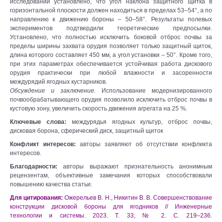
исследований установлено, что угол наклона защитного щитка в
горизонтальной плоскости должен находиться в пределах 53–54°, а по
направлению к движению бороны – 50–58°. Результаты полевых
экспериментов подтвердили теоретические предпосылки.
Установлено, что полностью исключить боковой отброс почвы за
пределы ширины захвата орудия позволяет только защитный щиток,
длина которого составляет 450 мм, а угол установки – 50°. Кроме того,
при этих параметрах обеспечивается устойчивая работа дискового
орудия практически при любой влажности и засоренности
междурядий ягодных кустарников.
Обсуждение и заключение.
Использование модернизированного
почвообрабатывающего орудия позволило исключить отброс почвы в
кустовую зону, увеличить скорость движения агрегата на 25 %.
Ключевые слова:
междурядья ягодных культур, отброс почвы,
дисковая борона, сферический диск, защитный щиток
Конфликт интересов:
авторы заявляют об отсутствии конфликта
интересов.
Благодарности:
авторы выражают признательность анонимным
рецензентам, объективные замечания которых способствовали
повышению качества статьи.
Для цитирования:
Ожерельев В. Н., Никитин В. В. Совершенствование
конструкции дисковой бороны для ягодников // Инженерные
технологии и системы. 2023. Т. 33, № 2. С. 219–236.