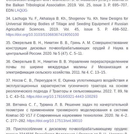
the Balkan Tribological Association. 2019. Vol. 25, issue 3. P. 695–707.
EDN
LAQIJG
34. Lachuga Yu. F., Akhalaya B. Kh., Shogenov Yu. Kh. New Designs for
Universal Working Bodies of Tillage and Seeding Equipment // Russian
Agricultural Sciences. 2019. Vol. 45, issue 5. P. 498–502.
https://doi.org/10.3103/S1068367419050100
35. Ожерельев В. Н., Никитин В. В., Гринь А. М. Совершенствование
конструкции дисковых почвообрабатывающих орудий // Наука в
центральной России. 2020. № 5 (47). С. 5–11.
36. Ожерельев В. Н., Никитин В. В. Управление перераспределением
почвы по ширине междурядья малины // Механизация и
электрификация сельского хозяйства. 2011. № 4. С. 13–15.
37. Носов С. В., Перегудов Н. Е. Оценка уплотняющего воздействия и
эксплуатационных характеристик гусеничного трактора на основе
реологического подхода // Тракторы и сельхозмашины. 2022. Т. 89, №
1. С. 43–51.
https://doi.org/10.17816/0321-4443-100293
38. Вяткина С. Г., Туркина Л. В. Решение задач по начертательной
геометрии с применением трехмерного моделирования в системе
Компас-3D V17 // Современные наукоемкие технологии. 2020. № 4–2.
С. 277–282.
https://doi.org/10.17513/snt.38010
39. Приспособление к дисковому почвообрабатывающему орудию: