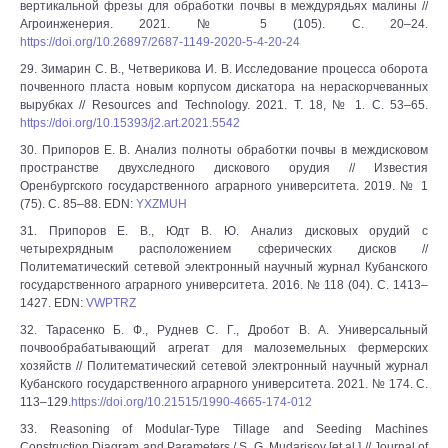
вертикальной фрезы для обработки почвы в междурядьях малины //
Агроинженерия. 2021. № 5 (105). С. 20–24.
https://doi.org/10.26897/2687-1149-2020-5-4-20-24
29. Зимарин С. В., Четверикова И. В. Исследование процесса оборота
почвенного пласта новым корпусом дискатора на нераскорчеванных
вырубках // Resources and Technology. 2021. Т. 18, № 1. С. 53–65.
https://doi.org/10.15393/j2.art.2021.5542
30. Припоров Е. В. Анализ полноты обработки почвы в междисковом
пространстве двухследного дискового орудия // Известия
Оренбургского государственного аграрного университета. 2019. № 1
(75). С. 85–88. EDN:
YXZMUH
31. Припоров Е. В., Юдт В. Ю. Анализ дисковых орудий с
четырехрядным расположением сферических дисков //
Политематический сетевой электронный научный журнал Кубанского
государственного аграрного университета. 2016. № 118 (04). С. 1413–
1427. EDN:
VWPTRZ
32. Тарасенко Б. Ф., Руднев С. Г., Дробот В. А. Универсальный
почвообрабатывающий агрегат для малоземельных фермерских
хозяйств // Политематический сетевой электронный научный журнал
Кубанского государственного аграрного университета. 2021. № 174. С.
113–129.
https://doi.org/10.21515/1990-4665-174-012
33. Reasoning of Modular-Type Tillage and Seeding Machines
Construction Diagram and Parameters / S. G. Mudarisov [et al.] // Journal of