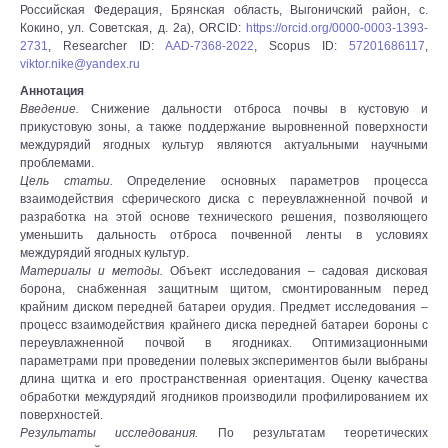
Российская Федерация, Брянская область, Выгоничский район, с.
Кокино, ул. Советская, д. 2а), ORCID:
https://orcid.org/0000-0003-1393-
2731
, Researcher ID:
AAD-7368-2022
, Scopus ID:
57201686117
,
viktor.nike@yandex.ru
Аннотация
Введение.
Снижение дальности отброса почвы в кустовую и
прикустовую зоны, а также поддержание выровненной поверхности
междурядий ягодных культур являются актуальными научными
проблемами.
Цель статьи.
Определение основных параметров процесса
взаимодействия сферического диска с переувлажненной почвой и
разработка на этой основе технического решения, позволяющего
уменьшить дальность отброса почвенной ленты в условиях
междурядий ягодных культур.
Материалы и методы.
Объект исследования – садовая дисковая
борона, снабженная защитным щитом, смонтированным перед
крайним диском передней батареи орудия. Предмет исследования –
процесс взаимодействия крайнего диска передней батареи бороны с
переувлажненной почвой в ягодниках. Оптимизационными
параметрами при проведении полевых экспериментов были выбраны
длина щитка и его пространственная ориентация. Оценку качества
обработки междурядий ягодников производили профилированием их
поверхностей.
Результаты исследования.
По результатам теоретических