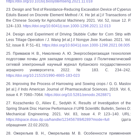
https://doi.org/10.1016/j.biosystemseng.2021.11.018
23. Design and Test of Resistance-Reducing Excavation Device of Cyperus
Edulis Based on Discrete Element Method / X. He [et al.] // Transactions of
the Chinese Society for Agricultural Machinery. 2021. Vol. 52, issue 12. P.
124–133.
https://doi.org/10.6041/j.issn.1000-1298.2021.12.013
24. Design and Experiment of Driving Stubble Cutter for Corn Strip with
Less Tillage Operation / J. Wang [et al.] // Nongye Jixie Xuebao. 2021. Vol.
52, issue 8. P. 51–61.
https://doi.org/10.6041/j.issn.1000-1298.2021.08.005
25. Примаков Н. В., Николенко А. Ю. Энергосберегающая технология
подготовки почвы для закладки плодового сада // Политематический
сетевой электронный научный журнал Кубанского государственного
аграрного университета. 2022. № 183. С. 234–242.
https://doi.org/10.21515/1990-4665-183-023
26. Improving the Process of Harrowing and Sowing crops / G. G. Maslov
[et al.] // Indo American Journal of Pharmaceutical Sciences. 2019. Vol. 6,
issue 4. P. 7060–7064.
https://doi.org/10.5281/zenodo.2628871
27. Kozachenko O., Aliiev E., Sedykh K. Results of Investigation of the
Spring Shank Disc Harrow Performance // UPB Scientific Bulletin, Series D:
Mechanical Engineering. 2021. Vol. 83, issue 4. P. 123–140. URL:
https://dspace.dsau.dp.ua/handle/123456789/6289?mode=full
(дата
обращения: 22.02.2023).
28. Ожерельев В. Н., Ожерельева М. В. Особенности применения