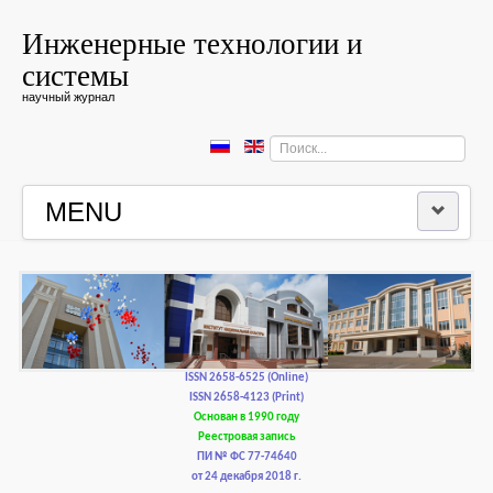
Инженерные технологии и
системы
научный журнал
Искать...
MENU
ГЛАВНАЯ
РЕДКОЛЛЕГИЯ
РЕДАКЦИОННАЯ ПОЛИТИКА И ЭТИКА
ISSN 2658-6525 (Online)
ISSN 2658-4123 (Print)
Основан в 1990 году
КОНТАКТЫ
Реестровая запись
ПИ № ФС 77-74640
от 24 декабря 2018 г.