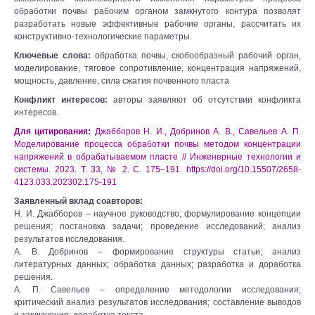
обработки почвы рабочим органом замкнутого контура позволят
разработать новые эффективные рабочие органы, рассчитать их
конструктивно-технологические параметры.
Ключевые слова:
обработка почвы, скобообразный рабочий орган,
моделирование, тяговое сопротивление, концентрация напряжений,
мощность, давление, сила сжатия почвенного пласта
Конфликт интересов:
авторы заявляют об отсутствии конфликта
интересов.
Для цитирования:
Джабборов Н. И., Добринов А. В., Савельев А. П.
Моделирование процесса обработки почвы методом концентрации
напряжений в обрабатываемом пласте // Инженерные технологии и
системы. 2023. Т. 33, № 2. С. 175–191. https://doi.org/10.15507/2658-
4123.033.202302.175-191
Заявленный вклад соавторов:
Н. И. Джабборов – научное руководство; формулирование концепции
решения; постановка задачи; проведение исследований; анализ
результатов исследования.
А. В. Добринов – формирование структуры статьи; анализ
литературных данных; обработка данных; разработка и доработка
решения.
А. П. Савельев – определение методологии исследования;
критический анализ результатов исследования; составление выводов