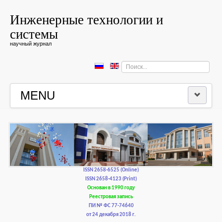
Инженерные технологии и
системы
научный журнал
Искать...
MENU
ГЛАВНАЯ
РЕДКОЛЛЕГИЯ
РЕДАКЦИОННАЯ ПОЛИТИКА И ЭТИКА
ISSN 2658-6525 (Online)
ISSN 2658-4123 (Print)
Основан в 1990 году
КОНТАКТЫ
Реестровая запись
ПИ № ФС 77-74640
от 24 декабря 2018 г.