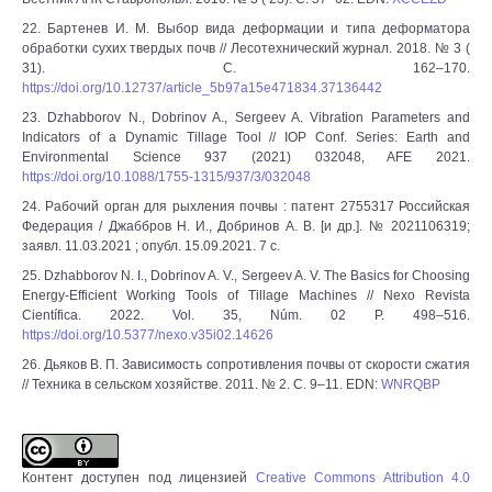
22. Бартенев И. М. Выбор вида деформации и типа деформатора
обработки сухих твердых почв // Лесотехнический журнал. 2018. № 3 (
31). С. 162‒170.
https://doi.org/10.12737/article_5b97a15e471834.37136442
23. Dzhabborov N., Dobrinov A., Sergeev A. Vibration Parameters and
Indicators of a Dynamic Tillage Tool // IOP Conf. Series: Earth and
Environmental Science 937 (2021) 032048, AFE 2021.
https://doi.org/10.1088/1755-1315/937/3/032048
24. Рабочий орган для рыхления почвы : патент 2755317 Российская
Федерация / Джаббров Н. И., Добринов А. В. [и др.]. № 2021106319;
заявл. 11.03.2021 ; опубл. 15.09.2021. 7 с.
25. Dzhabborov N. I., Dobrinov A. V., Sergeev A. V. The Basics for Choosing
Energy-Efficient Working Tools of Tillage Machines // Nexo Revista
Científica. 2022. Vol. 35, Núm. 02 P. 498‒516.
https://doi.org/10.5377/nexo.v35i02.14626
26. Дьяков В. П. Зависимость сопротивления почвы от скорости сжатия
// Техника в сельском хозяйстве. 2011. № 2. С. 9‒11. EDN:
WNRQBP
Контент доступен под лицензией
Creative Commons Attribution 4.0