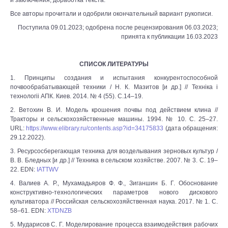
и заключения; доработка текста.
Все авторы прочитали и одобрили окончательный вариант рукописи.
Поступила 09.01.2023; одобрена после рецензирования 06.03.2023;
принята к публикации 16.03.2023
СПИСОК ЛИТЕРАТУРЫ
1. Принципы создания и испытания конкурентоспособной
почвообрабатывающей техники / Н. К. Мазитов [и др.] // Teхнiкa i
технологii АПК. Киев. 2014. № 4 (55). С.14‒19.
2. Ветохин В. И. Модель крошения почвы под действием клина //
Тракторы и сельскохозяйственные машины. 1994. № 10. С. 25‒27.
URL:
https://www.elibrary.ru/contents.asp?id=34175833
(дата обращения:
29.12.2022).
3. Ресурсосберегающая техника для возделывания зерновых культур /
В. В. Бледных [и др.] // Техника в сельском хозяйстве. 2007. № 3. С. 19‒
22. EDN:
IATTWV
4. Валиев А. Р., Мухамадьяров Ф. Ф., Зиганшин Б. Г. Обоснование
конструктивно-технологических параметров нового дискового
культиватора // Российская сельскохозяйственная наука. 2017. № 1. С.
58‒61. EDN:
XTDNZB
5. Мударисов С. Г. Моделирование процесса взаимодействия рабочих