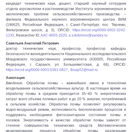
кандидат технических наук, доцент, старший научный сотрудник
отдела агроэкологии в растениеводстве Института агроинженерных и
экологических проблем сельскохозяйственного производства –
филиала Федерального научного агроинженерного центра ВИМ
(196625, Российская Федерация, г. Санкт-Петербург, пос. Тярлево,
Фильтровское шоссе, д. 3), ORCID:
https://orcid.org/0000-0002-3242-
1235
, Researcher ID:
AAC-9655-2020
,
a.v.dobrinov@yandex.ru
Савельев Анатолий Петрович
доктор технических наук, профессор, профессор кафедры
безопасности жизнедеятельности Национального исследовательского
Мордовского государственного университета (430005, Российская
Федерация, г. Саранск, ул. Большевистская, д. 68), ORCID:
https://orcid.org/0000-0003-0361-0827
,
tbsap52@mail.ru
Аннотация
Введение.
Обработка почвы ‒ важнейшее звено в технологии
возделывания сельскохозяйственных культур. В настоящее время на
обработку почвы в среднем приходится 35‒40 % энергетических
затрат всего объема полевых работ и до 20 % энергии, потребляемой
в сельском хозяйстве. Обработка почвы позволяет регулировать
водно-воздушный режим, интенсивность биологических процессов и
поддержать необходимое фитосанитарное состояние почвы и
посевов. Энергоемкость и качество обработки почвы зависят от
степени совершенства технических средств. Математическое
моделирование процесса обработки почвы различными