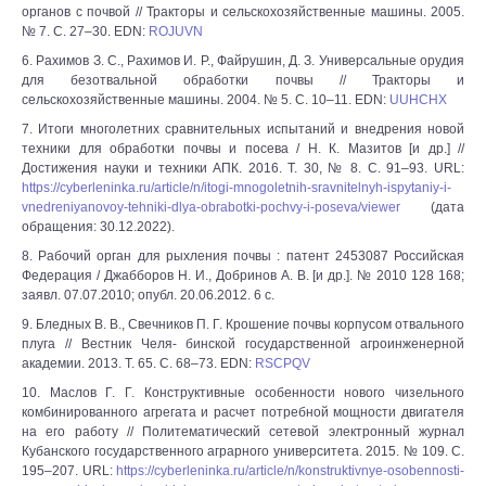
органов с почвой // Тракторы и сельскохозяйственные машины. 2005.
№ 7. С. 27‒30. EDN:
ROJUVN
6. Рахимов З. С., Рахимов И. Р., Файрушин, Д. З. Универсальные орудия
для безотвальной обработки почвы // Тракторы и
сельскохозяйственные машины. 2004. № 5. С. 10‒11. EDN:
UUHCHX
7. Итоги многолетних сравнительных испытаний и внедрения новой
техники для обработки почвы и посева / Н. К. Мазитов [и др.] //
Достижения науки и техники АПК. 2016. Т. 30, № 8. С. 91‒93. URL:
https://cyberleninka.ru/article/n/itogi-mnogoletnih-sravnitelnyh-ispytaniy-i-
vnedreniyanovoy-tehniki-dlya-obrabotki-pochvy-i-poseva/viewer
(дата
обращения: 30.12.2022).
8. Рабочий орган для рыхления почвы : патент 2453087 Российская
Федерация / Джабборов Н. И., Добринов А. В. [и др.]. № 2010 128 168;
заявл. 07.07.2010; опубл. 20.06.2012. 6 с.
9. Бледных В. В., Свечников П. Г. Крошение почвы корпусом отвального
плуга // Вестник Челя- бинской государственной агроинженерной
академии. 2013. Т. 65. С. 68‒73. EDN:
RSCPQV
10. Маслов Г. Г. Конструктивные особенности нового чизельного
комбинированного агрегата и расчет потребной мощности двигателя
на его работу // Политематический сетевой электронный журнал
Кубанского государственного аграрного университета. 2015. № 109. С.
195‒207. URL:
https://cyberleninka.ru/article/n/konstruktivnye-osobennosti-