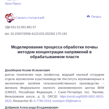
Урал-Пресс
Печать
Скачать статью в pdf.
УДК 631.51:001.891.57
doi: 10.15507/2658-4123.033.202302.175-191
Моделирование процесса обработки почвы
методом концентрации напряжений в
обрабатываемом пласте
Джабборов Нозим Исмоилович
доктор технических наук, профессор, ведущий научный сотрудник
отдела агроэкологии в растениеводстве Института агроинженерных и
экологических проблем сельскохозяйственного производства –
филиала Федерального научного агроинженерного центра ВИМ
(196625, Российская Федерация, г. Санкт-Петербург, пос. Тярлево,
Фильтровское шоссе, д. 3), ORCID:
https://orcid.org/0000-0001-8910-
2625
, Researcher ID:
A-7780-2019
,
nozimjon-59@mail.ru
Добринов Александр Владимирович