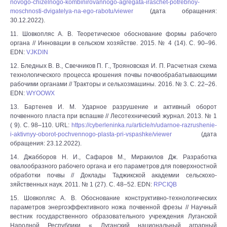
novogo-chizelnogo-kombinirovannogo-agregata-iraschet-potrebnoy-
moschnosti-dvigatelya-na-ego-rabotu/viewer
(дата обращения:
30.12.2022).
11. Шовкопляс А. В. Теоретическое обоснование формы рабочего
органа // Инновации в сельском хозяйстве. 2015. № 4 (14). С. 90‒96.
EDN:
VJKDIN
12. Бледных В. В., Свечников П. Г., Трояновская И. П. Расчетная схема
технологического процесса крошения почвы почвообрабатывающими
рабочими органами // Тракторы и сельхозмашины. 2016. № 3. С. 22‒26.
EDN:
WYOOWX
13. Бартенев И. М. Ударное разрушение и активный оборот
почвенного пласта при вспашке // Лесотехнический журнал. 2013. № 1
( 9). С. 98‒110. URL:
https://cyberleninka.ru/article/n/udarnoe-razrushenie-
i-aktivnyy-oborot-pochvennogo-plasta-pri-vspashke/viewer
(дата
обращения: 23.12.2022).
14. Джабборов Н. И., Сафаров М., Миракилов Дж. Разработка
овалообразного рабочего органа и его параметров для поверхностной
обработки почвы // Доклады Таджикской академии сельскохо-
зяйственных наук. 2011. № 1 (27). С. 48‒52. EDN:
RPCIQB
15. Шовкопляс А. В. Обоснование конструктивно-технологических
параметров энергоэффективного ножа почвенной фрезы // Научный
вестник государственного образовательного учреждения Луганской
Народной Республики « Луганский национальный аграрный