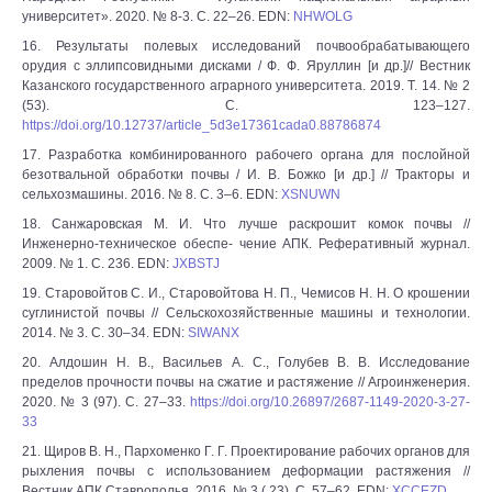
университет». 2020. № 8-3. С. 22‒26. EDN:
NHWOLG
16. Результаты полевых исследований почвообрабатывающего
орудия с эллипсовидными дисками / Ф. Ф. Яруллин [и др.]// Вестник
Казанского государственного аграрного университета. 2019. Т. 14. № 2
(53). С. 123‒127.
https://doi.org/10.12737/article_5d3e17361cada0.88786874
17. Разработка комбинированного рабочего органа для послойной
безотвальной обработки почвы / И. В. Божко [и др.] // Тракторы и
сельхозмашины. 2016. № 8. С. 3‒6. EDN:
XSNUWN
18. Санжаровская М. И. Что лучше раскрошит комок почвы //
Инженерно-техническое обеспе- чение АПК. Реферативный журнал.
2009. № 1. С. 236. EDN:
JXBSTJ
19. Старовойтов С. И., Старовойтова Н. П., Чемисов Н. Н. О крошении
суглинистой почвы // Сельскохозяйственные машины и технологии.
2014. № 3. С. 30‒34. EDN:
SIWANX
20. Алдошин Н. В., Васильев А. С., Голубев В. В. Исследование
пределов прочности почвы на сжатие и растяжение // Агроинженерия.
2020. № 3 (97). С. 27‒33.
https://doi.org/10.26897/2687-1149-2020-3-27-
33
21. Щиров В. Н., Пархоменко Г. Г. Проектирование рабочих органов для
рыхления почвы с использованием деформации растяжения //
Вестник АПК Ставрополья. 2016. № 3 ( 23). С. 57‒62. EDN:
XCCEZD