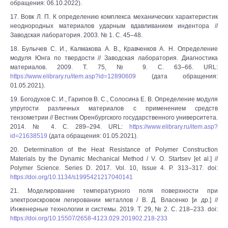
обращения: 06.10.2022).
17. Вовк Л. П. К определению комплекса механических характеристик
неоднородных материалов ударным вдавливанием индентора //
Заводская лаборатория. 2003. № 1. С. 45–48.
18. Булычев С. И., Калмакова А. В., Кравченков А. Н. Определение
модуля Юнга по твердости // Заводская лаборатория. Диагностика
материалов. 2009. Т. 75, № 9. С. 63–66. URL:
https://www.elibrary.ru/item.asp?id=12890609
(дата обращения:
01.05.2021).
19. Богодухов С. И., Гарипов В. С., Солосина Е. В. Определение модуля
упругости различных материалов с применением средств
тензометрии // Вестник Оренбургского государственного университета.
2014. № 4. С. 289–294. URL:
https://www.elibrary.ru/item.asp?
id=21638519
(дата обращения: 01.05.2021).
20. Determination of the Heat Resistance of Polymer Construction
Materials by the Dynamic Mechanical Method / V. O. Startsev [et al.] //
Polymer Science. Series D. 2017. Vol. 10, Issue 4. P. 313–317. doi:
https://doi.org/10.1134/s1995421217040141
21. Моделирование температурного поля поверхности при
электроискровом легировании металлов / В. Д. Власенко [и др.] //
Инженерные технологии и системы. 2019. Т. 29, № 2. С. 218–233. doi:
https://doi.org/10.15507/2658-4123.029.201902.218-233