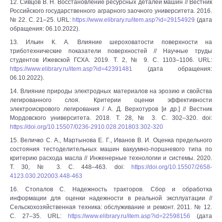
12. Сивцов В. Н. Восстановление ресурсных деталей машин // Вестник
Российского государственного аграрного заочного университета. 2016.
№ 22. С. 21–25. URL:
https://www.elibrary.ru/item.asp?id=29154929
(дата
обращения: 06.10.2022).
13. Ильин К. А. Влияние шероховатости поверхности на
триботехнические показатели поверхностей // Научные труды
студентов Ижевской ГСХА. 2019. Т. 2, № 9. С. 1103–1106. URL:
https://www.elibrary.ru/item.asp?id=42391481
(дата обращения:
06.10.2022).
14. Влияние природы электродных материалов на эрозию и свойства
легированного слоя. Критерии оценки эффективности
электроискрового легирования / А. Д. Верхотуров [и др.] // Вестник
Мордовского университета. 2018. Т. 28, № 3. С. 302–320. doi:
https://doi.org/10.15507/0236-2910.028.201803.302-320
15. Величко С. А., Мартынова Е. Г., Иванов В. И. Оценка предельного
состояния тестоделительных машин вакуумно-поршневого типа по
критерию расхода масла // Инженерные технологии и системы. 2020.
Т. 30, № 3. С. 448–463. doi:
https://doi.org/10.15507/2658-
4123.030.202003.448-463
16. Стопалов С. Надежность тракторов. Сбор и обработка
информации для оценки надежности в реальной эксплуатации //
Сельскохозяйственная техника: обслуживание и ремонт. 2011. № 12.
С. 27–35. URL:
https://www.elibrary.ru/item.asp?id=22598156
(дата