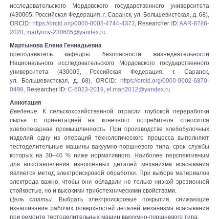
исследовательского Мордовского государственного университета
(430005, Российская Федерация, г. Саранск, ул. Большевистская, д. 68),
ORCID:
https://orcid.org/0000-0003-4744-4373
, Researcher ID:
AAR-8786-
2020
,
martynov-230685@yandex.ru
Мартынова Елена Геннадьевна
преподаватель кафедры безопасности жизнедеятельности
Национального исследовательского Мордовского государственного
университета (430005, Российская Федерация, г. Саранск,
ул. Большевистская, д. 68), ORCID:
https://orcid.org/0000-0002-6870-
0498
, Researcher ID:
C-5023-2019
,
el.mart2012@yandex.ru
Аннотация
Введение.
К сельскохозяйственной отрасли глубокой переработки
сырья с ориентацией на конечного потребителя относится
хлебопекарная промышленность. При производстве хлебобулочных
изделий одну из операций технологического процесса выполняют
тестоделительные машины вакуумно-поршневого типа, срок службы
которых на 30–40 % ниже нормативного. Наиболее перспективным
для восстановления изношенных деталей механизма всасывания
является метод электроискровой обработки. При выборе материалов
электрода важно, чтобы они обладали не только низкой эрозионной
стойкостью, но и высокими триботехническими свойствами.
Цель статьи.
Выбрать электроискровые покрытия, снижающие
изнашивание рабочих поверхностей деталей механизма всасывания
при ремонте тестоделительных машин вакуумно-поршневого типа.