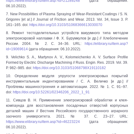
https://www.elibrary.ru/item.asp?id=21289248
(дата обращения:
06.10.2022).
7. New Possibilities of Plasma Spraying of Wear-Resistant Coatings / S. N.
Grigorev [et al.] // Journal of Friction and Wear. 2013. Vol. 34, Issue 3. Р.
161–165. doi:
https://doi.org/10.3103/S1068366613030070
8. Ремонт тестоделительных устройств вакуумного типа методом
электроискровой наплавки / Ф. Х. Бурумкулов [и др.] // Хлебопечение
России. 2004. № 2. С. 34–36. URL:
https://elibrary.ru/item.asp?
id=19069614
(дата обращения: 06.10.2022).
9. Velichko S. A., Martynov A. V., Kolomeichenko A. V. Surface Profile
Formed by Electric Discharge Machining // Russ. Engin. Res. 2019. Vol. 39.
P. 982–985. doi:
https://doi.org/10.3103/S1068798X19110182
10. Определение модуля упругости электроискровых покрытий
инструментальным индентированием / С. А. Величко [и др.] //
Проблемы машиностроения и автоматизации. 2022. № 1. С. 91–97.
doi:
https://doi.org/10.52261/02346206_2022_1_91
11. Сивцов В. Н. Применение электроискровой обработки и клея-
компаунда для восстановления посадочных отверстий корпусных
деталей машин // Вестник Российского государственного аграрного
заочного университета. 2021. № 37. С. 23–27. URL:
https://www.elibrary.ru/item.asp?id=46223224
(дата обращения:
06.10.2022).