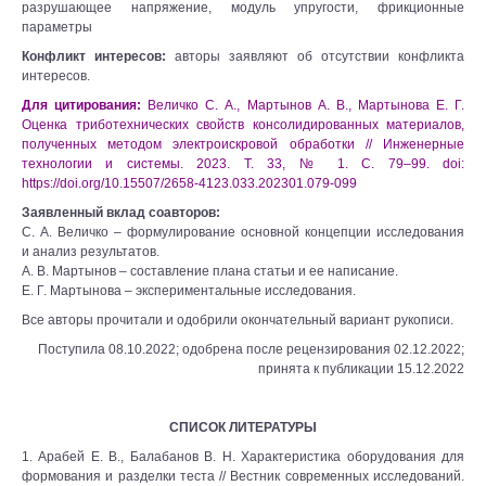
разрушающее напряжение, модуль упругости, фрикционные
параметры
Конфликт интересов:
авторы заявляют об отсутствии конфликта
интересов.
Для цитирования:
Величко С. А., Мартынов А. В., Мартынова Е. Г.
Оценка триботехнических свойств консолидированных материалов,
полученных методом электроискровой обработки // Инженерные
технологии и системы. 2023. Т. 33, № 1. С. 79–99. doi:
https://doi.org/10.15507/2658-4123.033.202301.079-099
Заявленный вклад соавторов:
С. А. Величко – формулирование основной концепции исследования
и анализ результатов.
А. В. Мартынов – составление плана статьи и ее написание.
Е. Г. Мартынова – экспериментальные исследования.
Все авторы прочитали и одобрили окончательный вариант рукописи.
Поступила 08.10.2022; одобрена после рецензирования 02.12.2022;
принята к публикации 15.12.2022
СПИСОК ЛИТЕРАТУРЫ
1. Арабей Е. В., Балабанов В. Н. Характеристика оборудования для
формования и разделки теста // Вестник современных исследований.