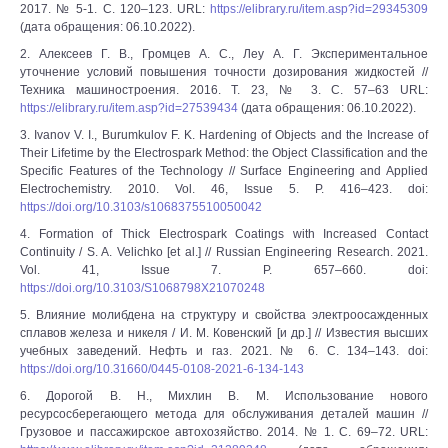
2017. № 5-1. С. 120–123. URL:
https://elibrary.ru/item.asp?id=29345309
(дата обращения: 06.10.2022).
2. Алексеев Г. В., Громцев А. С., Леу А. Г. Экспериментальное
уточнение условий повышения точности дозирования жидкостей //
Техника машиностроения. 2016. Т. 23, № 3. С. 57–63 URL:
https://elibrary.ru/item.asp?id=27539434
(дата обращения: 06.10.2022).
3. Ivanov V. I., Burumkulov F. K. Hardening of Objects and the Increase of
Their Lifetime by the Electrospark Method: the Object Classification and the
Specific Features of the Technology // Surface Engineering and Applied
Electrochemistry. 2010. Vol. 46, Issue 5. P. 416–423. doi:
https://doi.org/10.3103/s1068375510050042
4. Formation of Thick Electrospark Coatings with Increased Contact
Continuity / S. A. Velichko [et al.] // Russian Engineering Research. 2021.
Vol. 41, Issue 7. P. 657–660. doi:
https://doi.org/10.3103/S1068798X21070248
5. Влияние молибдена на структуру и свойства электроосажденных
сплавов железа и никеля / И. М. Ковенский [и др.] // Известия высших
учебных заведений. Нефть и газ. 2021. № 6. С. 134–143. doi:
https://doi.org/10.31660/0445-0108-2021-6-134-143
6. Дорогой В. Н., Михлин В. М. Использование нового
ресурсосберегающего метода для обслуживания деталей машин //
Грузовое и пассажирское автохозяйство. 2014. № 1. С. 69–72. URL: