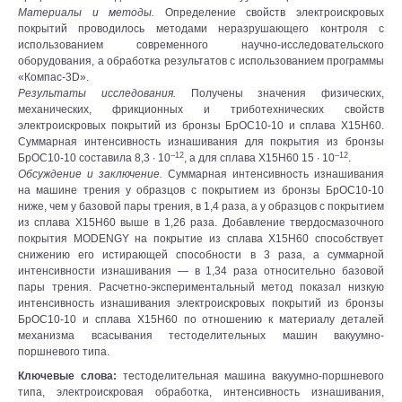
Материалы и методы.
Определение свойств электроискровых
покрытий проводилось методами неразрушающего контроля с
использованием современного научно-исследовательского
оборудования, а обработка результатов с использованием программы
«Компас-3D».
Результаты исследования.
Получены значения физических,
механических, фрикционных и триботехнических свойств
электроискровых покрытий из бронзы БрОС10-10 и сплава X15H60.
Суммарная интенсивность изнашивания для покрытия из бронзы
–12
–12
БрОС10-10 составила 8,3 ∙ 10
, а для сплава Х15Н60 15 ∙ 10
.
Обсуждение и заключение.
Суммарная интенсивность изнашивания
на машине трения у образцов с покрытием из бронзы БрОС10-10
ниже, чем у базовой пары трения, в 1,4 раза, а у образцов с покрытием
из сплава X15H60 выше в 1,26 раза. Добавление твердосмазочного
покрытия MODENGY на покрытие из сплава X15H60 способствует
снижению его истирающей способности в 3 раза, а суммарной
интенсивности изнашивания — в 1,34 раза относительно базовой
пары трения. Расчетно-экспериментальный метод показал низкую
интенсивность изнашивания электроискровых покрытий из бронзы
БрОС10-10 и сплава X15H60 по отношению к материалу деталей
механизма всасывания тестоделительных машин вакуумно-
поршневого типа.
Ключевые слова:
тестоделительная машина вакуумно-поршневого
типа, электроискровая обработка, интенсивность изнашивания,