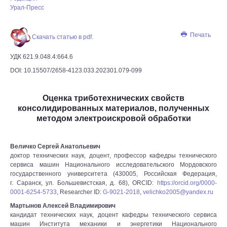
Урал-Пресс
Печать
Скачать статью в pdf.
УДК 621.9.048.4:664.6
DOI: 10.15507/2658-4123.033.202301.079-099
Оценка триботехнических свойств
консолидированных материалов, полученных
методом электроискровой обработки
Величко Сергей Анатольевич
доктор технических наук, доцент, профессор кафедры технического
сервиса машин Национального исследовательского Мордовского
государственного университета (430005, Российская Федерация,
г. Саранск, ул. Большевистская, д. 68), ORCID:
https://orcid.org/0000-
0001-6254-5733
, Researcher ID:
G-9021-2018
,
velichko2005@yandex.ru
Мартынов Алексей Владимирович
кандидат технических наук, доцент кафедры технического сервиса
машин Института механики и энергетики Национального