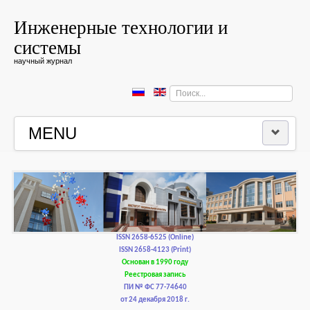
Инженерные технологии и
системы
научный журнал
Искать...
MENU
ГЛАВНАЯ
РЕДКОЛЛЕГИЯ
РЕДАКЦИОННАЯ ПОЛИТИКА И ЭТИКА
ISSN 2658-6525 (Online)
ISSN 2658-4123 (Print)
Основан в 1990 году
КОНТАКТЫ
Реестровая запись
ПИ № ФС 77-74640
от 24 декабря 2018 г.