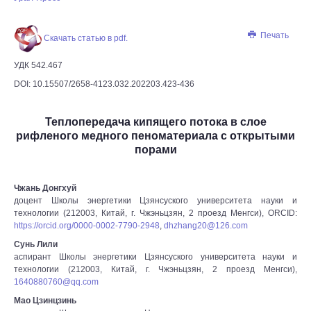
Печать
Скачать статью в pdf.
УДК 542.467
DOI: 10.15507/2658-4123.032.202203.423-436
Теплопередача кипящего потока в слое
рифленого медного пеноматериала с открытыми
порами
Чжань Донгхуй
доцент Школы энергетики Цзянсуского университета науки и
технологии (212003, Китай, г. Чжэньцзян, 2 проезд Менгси), ORCID:
https://orcid.org/0000-0002-7790-2948
,
dhzhang20@126.com
Сунь Лили
аспирант Школы энергетики Цзянсуского университета науки и
технологии (212003, Китай, г. Чжэньцзян, 2 проезд Менгси),
1640880760@qq.com
Мао Цзинцзинь