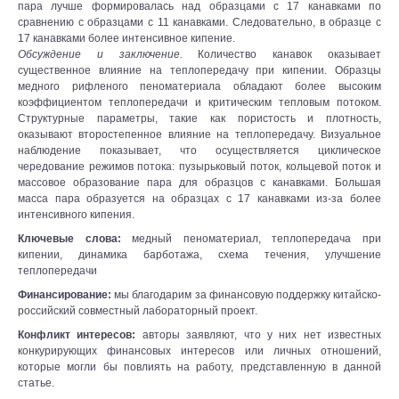
пара лучше формировалась над образцами с 17 канавками по
сравнению с образцами с 11 канавками. Следовательно, в образце с
17 канавками более интенсивное кипение.
Обсуждение и заключение.
Количество канавок оказывает
существенное влияние на теплопередачу при кипении. Образцы
медного рифленого пеноматериала обладают более высоким
коэффициентом теплопередачи и критическим тепловым потоком.
Структурные параметры, такие как пористость и плотность,
оказывают второстепенное влияние на теплопередачу. Визуальное
наблюдение показывает, что осуществляется циклическое
чередование режимов потока: пузырьковый поток, кольцевой поток и
массовое образование пара для образцов с канавками. Большая
масса пара образуется на образцах с 17 канавками из-за более
интенсивного кипения.
Ключевые слова:
медный пеноматериал, теплопередача при
кипении, динамика барботажа, схема течения, улучшение
теплопередачи
Финансирование:
мы благодарим за финансовую поддержку китайско-
российский совместный лабораторный проект.
Конфликт интересов:
авторы заявляют, что у них нет известных
конкурирующих финансовых интересов или личных отношений,
которые могли бы повлиять на работу, представленную в данной
статье.