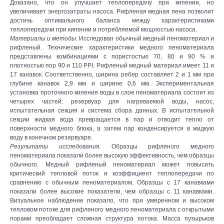
Доказано, что он улучшает теплопередачу при кипении, но
увеличивает энергозатраты насоса. Рифленая медная пена позволит
достичь оптимального баланса между характеристиками
теплопередачи при кипении и потребляемой мощностью насоса.
Материалы и методы.
Исследован обычный медный пеноматериал и
рифленый. Технические характеристики медного пеноматериала
представлены комбинациями с пористостью 70, 80 и 90 % и
плотностью пор 90 и 110 PPI. Рифленый медный материал имеет 11 и
17 канавок. Соответственно, ширина ребер составляет 2 и 1 мм при
глубине канавок 2,9 мм и ширине 0,6 мм. Экспериментальная
установка проточного кипения воды в слое пеноматериала состоит из
четырех частей: резервуар для нагреваемой воды, насос,
испытательная секция и система сбора данных. В испытательной
секции жидкая вода превращается в пар и отводит тепло от
поверхности медного блока, а затем пар конденсируется в жидкую
воду в конечном резервуаре.
Результаты исследования.
Образцы рифленого медного
пеноматериала показали более высокую эффективность, чем образцы
обычного. Медный рифленый пеноматериал может повысить
критический тепловой поток и коэффициент теплопередачи по
сравнению с обычным пеноматериалом. Образцы с 17 канавками
показали более высокие показатели, чем образцы с 11 канавками.
Визуальное наблюдение показало, что при умеренном и высоком
тепловом потоке для рифленого медного пеноматериала с открытыми
порами преобладает сложная структура потока. Масса пузырьков