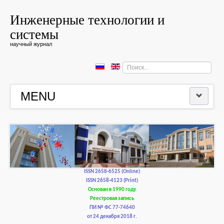
Инженерные технологии и
системы
научный журнал
Искать...
MENU
ГЛАВНАЯ
РЕДКОЛЛЕГИЯ
РЕДАКЦИОННАЯ ПОЛИТИКА И ЭТИКА
ISSN 2658-6525 (Online)
ISSN 2658-4123 (Print)
Основан в 1990 году
КОНТАКТЫ
Реестровая запись
ПИ № ФС 77-74640
от 24 декабря 2018 г.