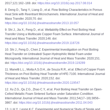
2017;121:162–169. doi:
https://doi.org/10.1016/j.cep.2017.08.014
8. Deng D., Tang Y., Liang D., et al. Flow Boiling Characteristics in Porous
Heat Sink with Reentrant Microchannels. International Journal of Heat and
Mass Transfer. 2020;70. doi:
https://doi.org/10.1016/j.ijheatmasstransfer.2013.10.057
9. Shi J., Jia X., Feng D., et al. Wettability Effect on Pool Boiling Heat
Transfer Using a Multiscale Copper Foam Surface. International Journal of
Heat and Mass Transfer. 2020;146. doi:
https://doi.org/10.1016/j.ijheatmasstransfer.2019.118726
10. Shi J., Feng D., Chen Z. Experimental Investigation on Pool Boiling
Heat Transfer on Untreated/ Super-Hydrophilic Metal Foam under
Microgravity. International Journal of Heat and Mass Transfer. 2020;151.
doi:
https://doi.org/10.1016/j.ijheatmasstransfer.2019.119289
11. Manetti L.L., Moita A.S.O.H., de Souza R.R., et al. Effect of Copper Foam
Thickness on Pool Boiling Heat Transfer of HFE-7100. International Journal
of Heat and Mass Transfer. 2020;152. doi:
https://doi.org/10.1016/j.ijHeatmasstransfer.2020.119547
12. Xu Z.G., Qu Z.G., Zhao C.Y., et al. Pool Boiling Heat Transfer on Open-
Celled Metallic Foam Sintered Surface under Saturation Condition.
International Journal of Heat and Mass Transfer. 2011;54(17–18):3856–
3867. doi:
https://doi.org/10.1016/j.ijheatmasstransfer.2011.04.043
13. Li H.Y., Leong K.C. Experimental and Numerical Study of Single and