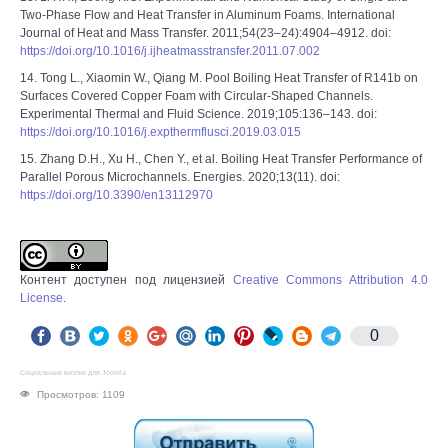
Two-Phase Flow and Heat Transfer in Aluminum Foams. International
Journal of Heat and Mass Transfer. 2011;54(23–24):4904–4912. doi:
https://doi.org/10.1016/j.ijheatmasstransfer.2011.07.002
14. Tong L., Xiaomin W., Qiang M. Pool Boiling Heat Transfer of R141b on
Surfaces Covered Copper Foam with Circular-Shaped Channels.
Experimental Thermal and Fluid Science. 2019;105:136–143. doi:
https://doi.org/10.1016/j.expthermflusci.2019.03.015
15. Zhang D.H., Xu H., Chen Y., et al. Boiling Heat Transfer Performance of
Parallel Porous Microchannels. Energies. 2020;13(11). doi:
https://doi.org/10.3390/en13112970
Контент доступен под лицензией
Creative Commons Attribution 4.0
License
.
0
Социальные кнопки для Joomla
Просмотров: 1109