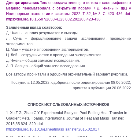
Для цитирования:
Теплопередача кипящего потока в слое рифленого
медного пеноматериала с открытыми порами / Д. Чжань [и др.] //
Инженерные технологии и системы. 2022. Т. 32, № 3. С. 423–436. doi:
https://doi.org/10.15507/2658-4123.032.202203.423-436
Заявленный вклад соавторов:
Д. Чжань – анализ результатов и выводы.
Л. Сунь – формулирование задачи исследования, проведение
экспериментов.
Ц. Мао – участие в проведении экспериментов.
Ц. Лей – сотрудничество в проведении экспериментов.
Д. Чжень – общий замысел исследования.
А. П. Левцев – общий замысел исследования.
Все авторы прочитали и одобрили окончательный вариант рукописи.
Поступила 12.05.2022; одобрена после рецензирования 08.06.2022;
принята к публикации 20.06.2022
СПИСОК ИСПОЛЬЗОВАННЫХ ИСТОЧНИКОВ
1. Xu Z.G., Zhao C.Y. Experimental Study on Pool Boiling Heat Transfer in
Gradient Metal Foams. International Journal of Heat and Mass Transfer.
2015;85:824–829. doi:
https://doi.org/10.1016/j.IjheatmassTransfer.2015.02.017