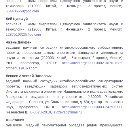
аспирант Школы энергетики Цзянсуского университета науки и
технологии (212003, Китай, г. Чжэньцзян, 2 проезд Менгси),
554436558@qq.com
Лей Циньхуй
аспирант Школы энергетики Цзянсуского университета науки и
технологии (212003, Китай, г. Чжэньцзян, 2 проезд Менгси),
1287510323@qq.com
Чжень Дайфен
ведущий научный сотрудник китайско-российского лабораторного
проекта, профессор Школы энергетики Цзянсуского университета
науки и технологии (212003, Китай, г. Чжэньцзян, 2 проезд Менгси),
Ph.D., профессор, ORCID:
https://orcid.org/0000-0002-3070-1989
,
dfchen01@163.com
Левцев Алексей Павлович
ведущий научный сотрудник китайско-российского лабораторного
проекта, заведующий кафедрой теплоэнергетических систем
Института механики и энергетики Национального исследовательского
Мордовского государственного университета (430005, Российская
Федерация, г. Саранск, ул. Большевистская, д. 68), доктор технических
наук, профессор, ORCID:
https://orcid.org/0000-0003-2429-6777
,
Researcher ID:
B-8620-2019
,
levtzevap@mail.ru
Аннотация
Введение.
Медный пеноматериал обладает рядом преимуществ.