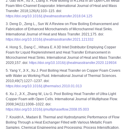
2. Gao W.H., Xu X., Liang X. Flow Boiling of R134a in an Open-Cell Metal
Foam Mini-Channel Evaporator. International Journal of Heat and Mass
Transfer. 2018;126(A):103–115. doi:
https://doi.org/10.1016/j.ijheatmasstransfer.2018.04.125
3. Deng D., Zeng L., Sun W. A Review on Flow Boiling Enhancement and
Fabrication of Enhanced Microchannels of Microchannel Heat Sinks.
International Journal of Heat and Mass Transfer. 2021;175. doi:
https://doi.org/10.1016/j.ijheatmasstransfer.2021.121332
4. Hong S., Dang C., Hihara E. A 3D Inlet Distributor Employing Copper
Foam for Liquid Replenishment and Heat Transfer Enhancement in
Microchannel Heat Sinks. International Journal of Heat and Mass Transfer.
2020;157. doi:
https://doi.org/10.1016/j.ijheatmasstransfer.2020.119934
5. Yang Y., Ji X., Xu J. Pool Boiling Heat Transfer on Copper Foam Covers
with Water as Working Fluid. International Journal of Thermal Sciences.
2010;49(7):1227–1237. doi:
https://doi.org/10.1016/j.ijthermalsci.2010.01.013
6. Xu J., Ji X., Zhang W., Liu G. Pool Boiling Heat Transfer of Ultra-Light
Copper Foam with Open Cells. International Journal of Multiphase Flow.
2008;34(11):1008–1022. doi:
https://doi.org/10.1016/j.ijmultiphaseflow.2008.05.003
7. Kouidri A., Madani B. Thermal and Hydrodynamic Performance of Flow
Boiling Through a Heat Exchanger Filled with Various Metallic Foam
Samples. Chemical Engineering and Processing: Process Intensification.